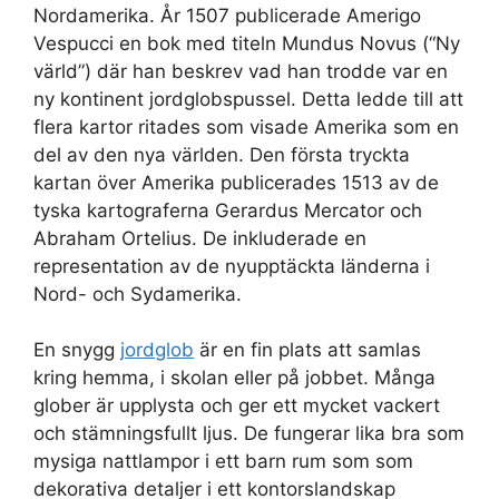
Nordamerika. År 1507 publicerade Amerigo
Vespucci en bok med titeln Mundus Novus (“Ny
värld”) där han beskrev vad han trodde var en
ny kontinent jordglobspussel. Detta ledde till att
flera kartor ritades som visade Amerika som en
del av den nya världen. Den första tryckta
kartan över Amerika publicerades 1513 av de
tyska kartograferna Gerardus Mercator och
Abraham Ortelius. De inkluderade en
representation av de nyupptäckta länderna i
Nord- och Sydamerika.
En snygg
jordglob
är en fin plats att samlas
kring hemma, i skolan eller på jobbet. Många
glober är upplysta och ger ett mycket vackert
och stämningsfullt ljus. De fungerar lika bra som
mysiga nattlampor i ett barn rum som som
dekorativa detaljer i ett kontorslandskap