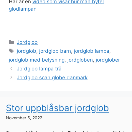
Här är en
video som visar hur man byter
glödlampan
Categories
Jordglob
Tags
jordglob
,
jordglob barn
,
jordglob lampa
,
jordglob med belysning
,
jordgloben
,
jordglober
Jordglob lampa trä
Jordglob scan globe danmark
Stor uppblåsbar jordglob
November 5, 2022