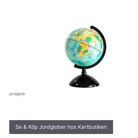
jordglob
Se & Köp Jordglober hos Kartbutiken