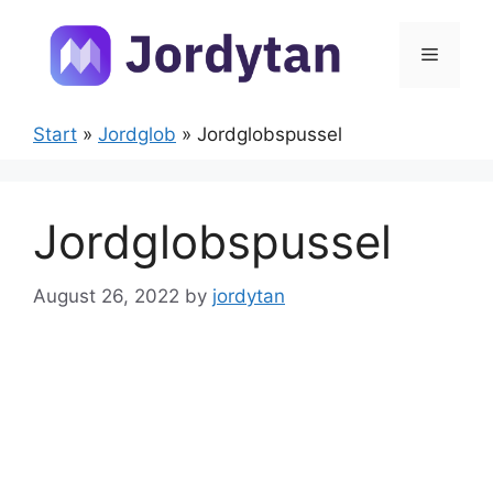
Skip
to
Menu
content
Start
»
Jordglob
»
Jordglobspussel
Jordglobspussel
August 26, 2022
by
jordytan