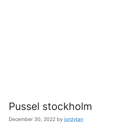
Pussel stockholm
December 30, 2022
by
jordytan