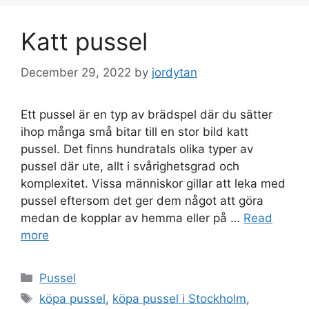
Katt pussel
December 29, 2022
by
jordytan
Ett pussel är en typ av brädspel där du sätter
ihop många små bitar till en stor bild katt
pussel. Det finns hundratals olika typer av
pussel där ute, allt i svårighetsgrad och
komplexitet. Vissa människor gillar att leka med
pussel eftersom det ger dem något att göra
medan de kopplar av hemma eller på …
Read
more
Categories
Pussel
Tags
köpa pussel
,
köpa pussel i Stockholm
,