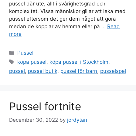
pussel där ute, allt i svårighetsgrad och
komplexitet. Vissa människor gillar att leka med
pussel eftersom det ger dem något att göra
medan de kopplar av hemma eller på …
Read
more
Categories
Pussel
Tags
köpa pussel
,
köpa pussel i Stockholm
,
pussel
,
pussel butik
,
pussel för barn
,
pusselspel
Pussel fortnite
December 30, 2022
by
jordytan