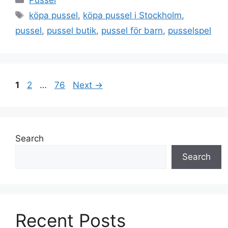
Pussel
Tags
köpa pussel
,
köpa pussel i Stockholm
,
pussel
,
pussel butik
,
pussel för barn
,
pusselspel
Page
Page
Page
1
2
…
76
Next
→
Search
Search
Recent Posts