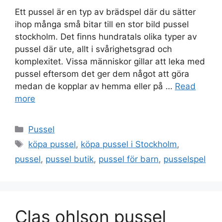
Ett pussel är en typ av brädspel där du sätter
ihop många små bitar till en stor bild pussel
stockholm. Det finns hundratals olika typer av
pussel där ute, allt i svårighetsgrad och
komplexitet. Vissa människor gillar att leka med
pussel eftersom det ger dem något att göra
medan de kopplar av hemma eller på …
Read
more
Categories
Pussel
Tags
köpa pussel
,
köpa pussel i Stockholm
,
pussel
,
pussel butik
,
pussel för barn
,
pusselspel
Clas ohlson pussel