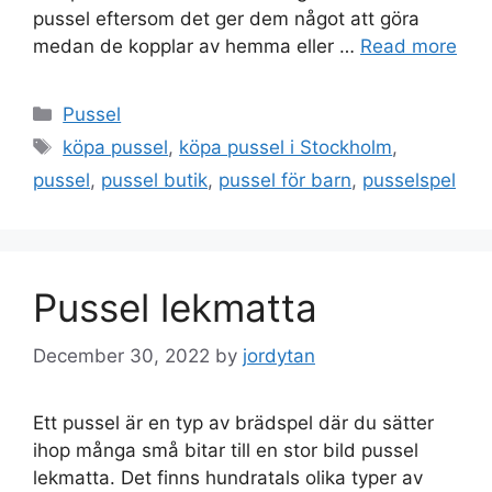
pussel eftersom det ger dem något att göra
medan de kopplar av hemma eller …
Read more
Categories
Pussel
Tags
köpa pussel
,
köpa pussel i Stockholm
,
pussel
,
pussel butik
,
pussel för barn
,
pusselspel
Pussel lekmatta
December 30, 2022
by
jordytan
Ett pussel är en typ av brädspel där du sätter
ihop många små bitar till en stor bild pussel
lekmatta. Det finns hundratals olika typer av