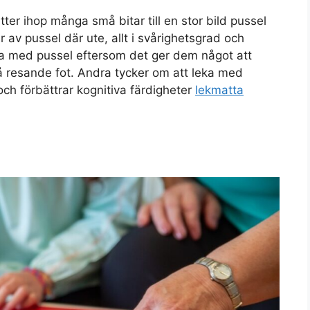
tter ihop många små bitar till en stor bild pussel
r av pussel där ute, allt i svårighetsgrad och
eka med pussel eftersom det ger dem något att
 resande fot. Andra tycker om att leka med
och förbättrar kognitiva färdigheter
lekmatta