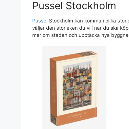
Pussel Stockholm
Pussel
Stockholm kan komma i olika storlek
väljar den storleken du vill när du ska kö
mer om staden och upptäcka nya byggna