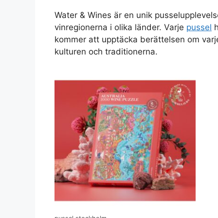
Water & Wines är en unik pusselupplevel
vinregionerna i olika länder. Varje
pussel
h
kommer att upptäcka berättelsen om varje 
kulturen och traditionerna.