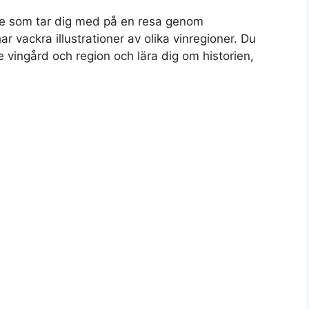
se som tar dig med på en resa genom
ar vackra illustrationer av olika vinregioner. Du
vingård och region och lära dig om historien,