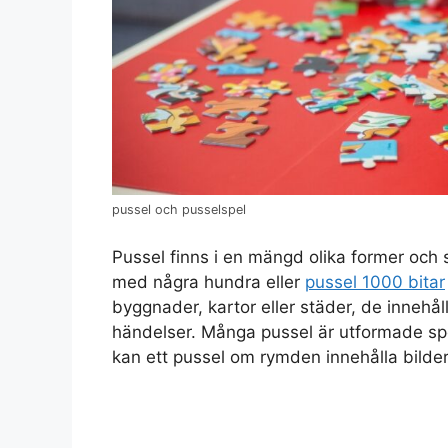
pussel och pusselspel
Pussel finns i en mängd olika former och s
med några hundra eller
pussel 1000 bitar
byggnader, kartor eller städer, de innehål
händelser. Många pussel är utformade speci
kan ett pussel om rymden innehålla bilder