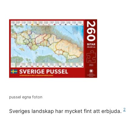
pussel egna foton
2
Sveriges landskap har mycket fint att erbjuda.