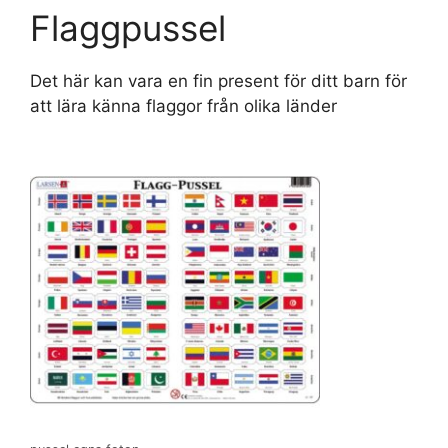
Flaggpussel
Det här kan vara en fin present för ditt barn för
att lära känna flaggor från olika länder