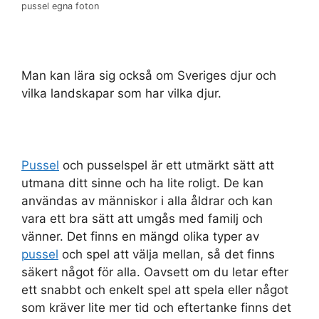
pussel egna foton
Man kan lära sig också om Sveriges djur och
vilka landskapar som har vilka djur.
Pussel
och pusselspel är ett utmärkt sätt att
utmana ditt sinne och ha lite roligt. De kan
användas av människor i alla åldrar och kan
vara ett bra sätt att umgås med familj och
vänner. Det finns en mängd olika typer av
pussel
och spel att välja mellan, så det finns
säkert något för alla. Oavsett om du letar efter
ett snabbt och enkelt spel att spela eller något
som kräver lite mer tid och eftertanke finns det