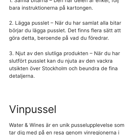
1. Samla bitarna – Den här delen är enkel, följ
bara instruktionerna på kartongen.
2. Lägga pusslet – När du har samlat alla bitar
börjar du lägga pusslet. Det finns flera sätt att
göra detta, beroende på vad du föredrar.
3. Njut av den slutliga produkten – När du har
slutfört pusslet kan du njuta av den vackra
utsikten över Stockholm och beundra de fina
detaljerna.
Vinpussel
Water & Wines är en unik pusselupplevelse som
tar dig med på en resa genom vinregionerna i