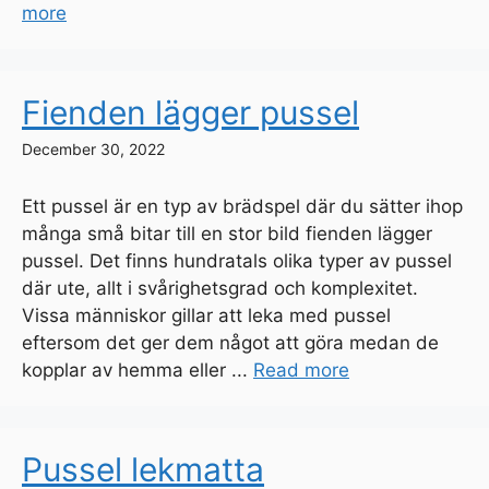
more
Fienden lägger pussel
December 30, 2022
Ett pussel är en typ av brädspel där du sätter ihop
många små bitar till en stor bild fienden lägger
pussel. Det finns hundratals olika typer av pussel
där ute, allt i svårighetsgrad och komplexitet.
Vissa människor gillar att leka med pussel
eftersom det ger dem något att göra medan de
kopplar av hemma eller ...
Read more
Pussel lekmatta