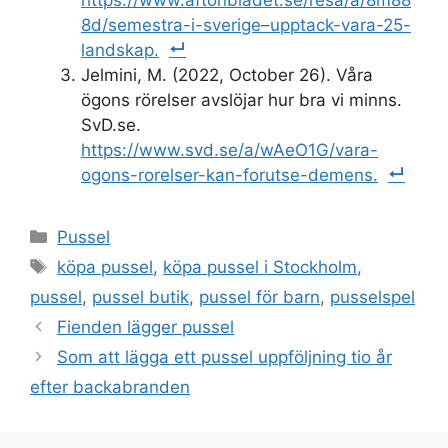
8d/semestra-i-sverige–upptack-vara-25-
landskap.
Jelmini, M. (2022, October 26). Våra
ögons rörelser avslöjar hur bra vi minns.
SvD.se.
https://www.svd.se/a/wAeO1G/vara-
ogons-rorelser-kan-forutse-demens.
Categories
Pussel
Tags
köpa pussel
,
köpa pussel i Stockholm
,
pussel
,
pussel butik
,
pussel för barn
,
pusselspel
Fienden lägger pussel
Som att lägga ett pussel uppföljning tio år
efter backabranden