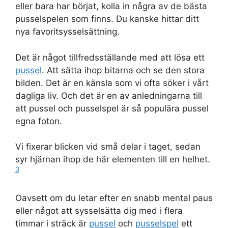
eller bara har börjat, kolla in några av de bästa
pusselspelen som finns. Du kanske hittar ditt
nya favoritsysselsättning.
Det är något tillfredsställande med att lösa ett
pussel
. Att sätta ihop bitarna och se den stora
bilden. Det är en känsla som vi ofta söker i vårt
dagliga liv. Och det är en av anledningarna till
att pussel och pusselspel är så populära pussel
egna foton.
Vi fixerar blicken vid små delar i taget, sedan
syr hjärnan ihop de här elementen till en helhet.
3
Oavsett om du letar efter en snabb mental paus
eller något att sysselsätta dig med i flera
timmar i sträck är
pussel
och
pusselspel
ett