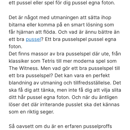
ett pussel eller spel för dig pussel egna foton.
Det är något med utmaningen att sätta ihop
bitarna eller komma på en smart lösning som
får hjärnan att flöda. Och vad är ännu bättre än
ett bra
pussel
? Ett bra pusselspel pussel egna
foton.
Det finns massor av bra pusselspel där ute, från
klassiker som Tetris till mer moderna spel som
The Witness. Men vad gör ett bra pusselspel till
ett bra pusselspel? Det kan vara en perfekt
blandning av utmaning och tillfredsställelse. Det
ska få dig att tänka, men inte få dig att vilja slita
ditt hår pussel egna foton. Och när du äntligen
löser det där irriterande pusslet ska det kännas
som en riktig seger.
Så oavsett om du är en erfaren pusselproffs