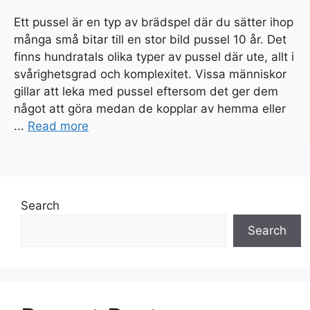
Ett pussel är en typ av brädspel där du sätter ihop
många små bitar till en stor bild pussel 10 år. Det
finns hundratals olika typer av pussel där ute, allt i
svårighetsgrad och komplexitet. Vissa människor
gillar att leka med pussel eftersom det ger dem
något att göra medan de kopplar av hemma eller
...
Read more
Search
Search