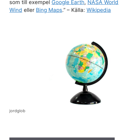
som till exempel
Google Earth
,
NASA World
Wind
eller
Bing Maps
.” – Källa:
Wikipedia
jordglob