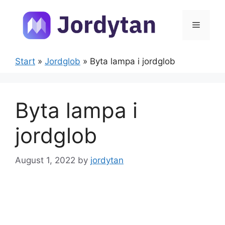
Skip
to
Menu
content
Start
»
Jordglob
»
Byta lampa i jordglob
Byta lampa i
jordglob
August 1, 2022
by
jordytan