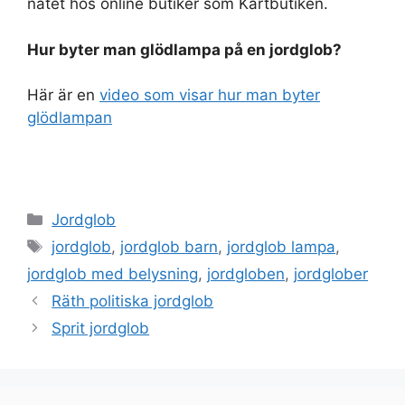
nätet hos online butiker som Kartbutiken.
Hur byter man glödlampa på en jordglob?
Här är en
video som visar hur man byter
glödlampan
Categories
Jordglob
Tags
jordglob
,
jordglob barn
,
jordglob lampa
,
jordglob med belysning
,
jordgloben
,
jordglober
Räth politiska jordglob
Sprit jordglob