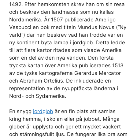
1492. Efter hemkomsten skrev han om sin resa
och beskrev den landmassa som nu kallas
Nordamerika. År 1507 publicerade Amerigo
Vespucci en bok med titeln Mundus Novus (“Ny
värld”) där han beskrev vad han trodde var en
ny kontinent byta lampa i jordglob. Detta ledde
till att flera kartor ritades som visade Amerika
som en del av den nya världen. Den första
tryckta kartan över Amerika publicerades 1513
av de tyska kartograferna Gerardus Mercator
och Abraham Ortelius. De inkluderade en
representation av de nyupptäckta länderna i
Nord- och Sydamerika.
En snygg
jordglob
är en fin plats att samlas
kring hemma, i skolan eller på jobbet. Många
glober är upplysta och ger ett mycket vackert
och stämningsfullt ljus. De fungerar lika bra som