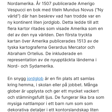
Nordamerika. År 1507 publicerade Amerigo
Vespucci en bok med titeln Mundus Novus (“Ny
värld”) där han beskrev vad han trodde var en
ny kontinent liten jordglob. Detta ledde till att
flera kartor ritades som visade Amerika som en
del av den nya världen. Den första tryckta
kartan över Amerika publicerades 1513 av de
tyska kartograferna Gerardus Mercator och
Abraham Ortelius. De inkluderade en
representation av de nyupptäckta länderna i
Nord- och Sydamerika.
En snygg
jordglob
är en fin plats att samlas
kring hemma, i skolan eller på jobbet. Många
glober är upplysta och ger ett mycket vackert
och stämningsfullt ljus. De fungerar lika bra som
mysiga nattlampor i ett barn rum som som
dekorativa detaljer i ett kontorslandskap liten