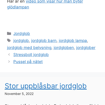
Här är en
video som visar hur man byter
glödlampan
Categories
Jordglob
Tags
jordglob
,
jordglob barn
,
jordglob lampa
,
jordglob med belysning
,
jordgloben
,
jordglober
Stressboll jordglob
Pussel på nätet
Stor uppblåsbar jordglob
November 5, 2022