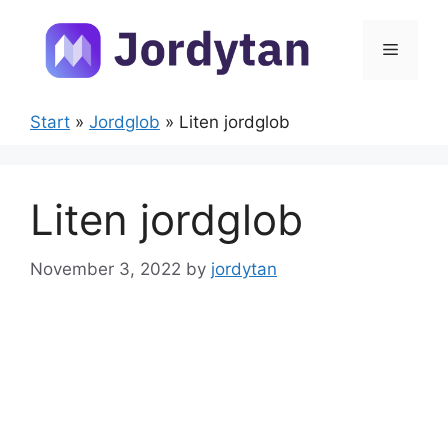
Skip
to
Menu
content
Start
»
Jordglob
»
Liten jordglob
Liten jordglob
November 3, 2022
by
jordytan