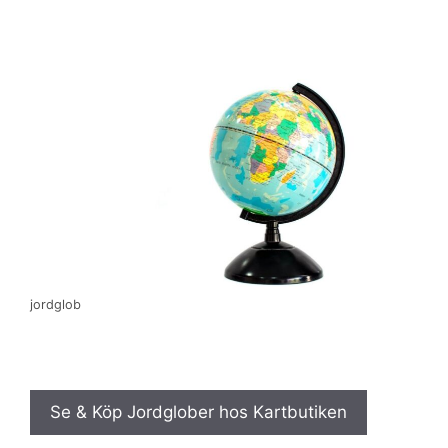
jordglob
Se & Köp Jordglober hos Kartbutiken