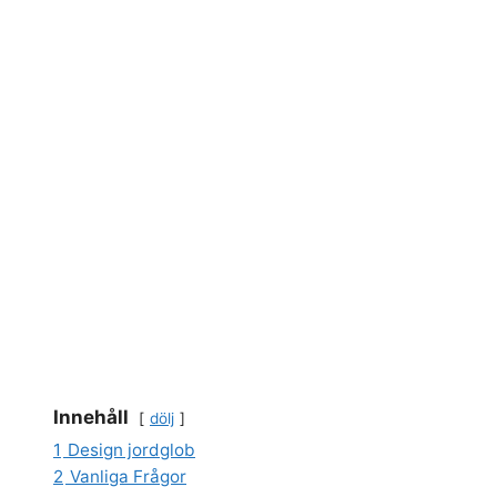
Innehåll
dölj
1
Design jordglob
2
Vanliga Frågor