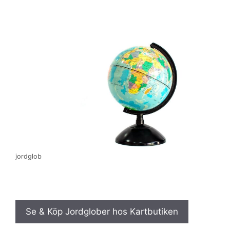
jordglob
Se & Köp Jordglober hos Kartbutiken