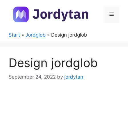
Skip
to
Menu
content
Start
»
Jordglob
»
Design jordglob
Design jordglob
September 24, 2022
by
jordytan