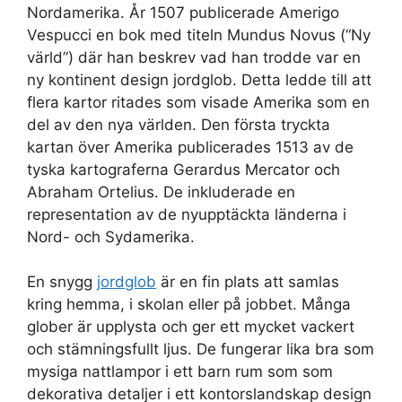
Nordamerika. År 1507 publicerade Amerigo
Vespucci en bok med titeln Mundus Novus (“Ny
värld”) där han beskrev vad han trodde var en
ny kontinent design jordglob. Detta ledde till att
flera kartor ritades som visade Amerika som en
del av den nya världen. Den första tryckta
kartan över Amerika publicerades 1513 av de
tyska kartograferna Gerardus Mercator och
Abraham Ortelius. De inkluderade en
representation av de nyupptäckta länderna i
Nord- och Sydamerika.
En snygg
jordglob
är en fin plats att samlas
kring hemma, i skolan eller på jobbet. Många
glober är upplysta och ger ett mycket vackert
och stämningsfullt ljus. De fungerar lika bra som
mysiga nattlampor i ett barn rum som som
dekorativa detaljer i ett kontorslandskap design