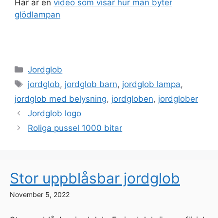
Här är en
video som visar hur man byter
glödlampan
Categories
Jordglob
Tags
jordglob
,
jordglob barn
,
jordglob lampa
,
jordglob med belysning
,
jordgloben
,
jordglober
Jordglob logo
Roliga pussel 1000 bitar
Stor uppblåsbar jordglob
November 5, 2022