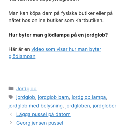
Man kan köpa dem på fysiska butiker eller på
nätet hos online butiker som Kartbutiken.
Hur byter man glödlampa på en jordglob?
Här är en
video som visar hur man byter
glödlampan
Categories
Jordglob
Tags
jordglob
,
jordglob barn
,
jordglob lampa
,
jordglob med belysning
,
jordgloben
,
jordglober
Lägga pussel på datorn
Georg jensen pussel