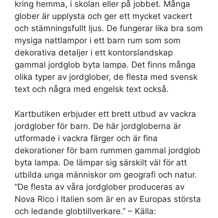
kring hemma, i skolan eller på jobbet. Många
glober är upplysta och ger ett mycket vackert
och stämningsfullt ljus. De fungerar lika bra som
mysiga nattlampor i ett barn rum som som
dekorativa detaljer i ett kontorslandskap
gammal jordglob byta lampa. Det finns många
olika typer av jordglober, de flesta med svensk
text och några med engelsk text också.
Kartbutiken erbjuder ett brett utbud av vackra
jordglober för barn. De här jordgloberna är
utformade i vackra färger och är fina
dekorationer för barn rummen gammal jordglob
byta lampa. De lämpar sig särskilt väl för att
utbilda unga människor om geografi och natur.
“De flesta av våra jordglober produceras av
Nova Rico i Italien som är en av Europas största
och ledande globtillverkare.” – Källa: