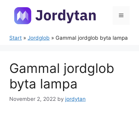
Skip
to
Menu
content
Start
»
Jordglob
»
Gammal jordglob byta lampa
Gammal jordglob
byta lampa
November 2, 2022
by
jordytan