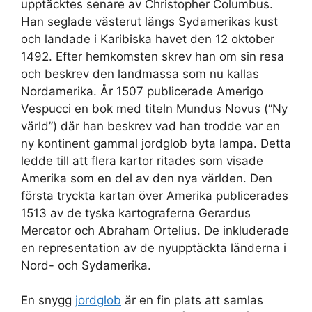
upptäcktes senare av Christopher Columbus.
Han seglade västerut längs Sydamerikas kust
och landade i Karibiska havet den 12 oktober
1492. Efter hemkomsten skrev han om sin resa
och beskrev den landmassa som nu kallas
Nordamerika. År 1507 publicerade Amerigo
Vespucci en bok med titeln Mundus Novus (“Ny
värld”) där han beskrev vad han trodde var en
ny kontinent gammal jordglob byta lampa. Detta
ledde till att flera kartor ritades som visade
Amerika som en del av den nya världen. Den
första tryckta kartan över Amerika publicerades
1513 av de tyska kartograferna Gerardus
Mercator och Abraham Ortelius. De inkluderade
en representation av de nyupptäckta länderna i
Nord- och Sydamerika.
En snygg
jordglob
är en fin plats att samlas