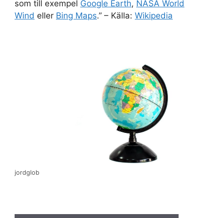
som till exempel
Google Earth
,
NASA World
Wind
eller
Bing Maps
.” – Källa:
Wikipedia
jordglob