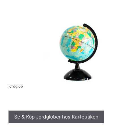
jordglob
Se & Köp Jordglober hos Kartbutiken