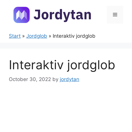
Skip
to
Menu
content
Start
»
Jordglob
»
Interaktiv jordglob
Interaktiv jordglob
October 30, 2022
by
jordytan