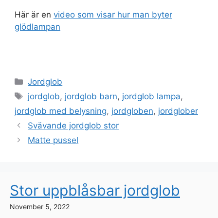
Här är en
video som visar hur man byter
glödlampan
Categories
Jordglob
Tags
jordglob
,
jordglob barn
,
jordglob lampa
,
jordglob med belysning
,
jordgloben
,
jordglober
Svävande jordglob stor
Matte pussel
Stor uppblåsbar jordglob
November 5, 2022