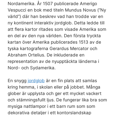
Nordamerika. År 1507 publicerade Amerigo
Vespucci en bok med titeln Mundus Novus (“Ny
värld”) där han beskrev vad han trodde var en
ny kontinent interaktiv jordglob. Detta ledde till
att flera kartor ritades som visade Amerika som
en del av den nya världen. Den första tryckta
kartan över Amerika publicerades 1513 av de
tyska kartograferna Gerardus Mercator och
Abraham Ortelius. De inkluderade en
representation av de nyupptäckta länderna i
Nord- och Sydamerika.
En snygg
jordglob
är en fin plats att samlas
kring hemma, i skolan eller på jobbet. Många
glober är upplysta och ger ett mycket vackert
och stämningsfullt ljus. De fungerar lika bra som
mysiga nattlampor i ett barn rum som som
dekorativa detaljer i ett kontorslandskap