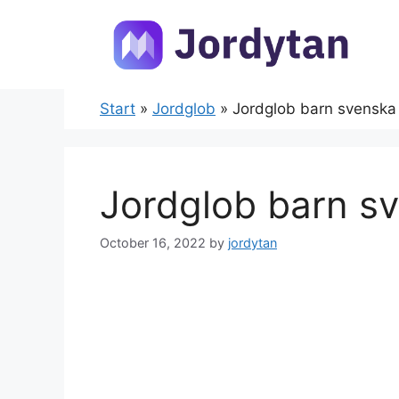
Skip
to
content
Start
»
Jordglob
»
Jordglob barn svenska
Jordglob barn s
October 16, 2022
by
jordytan