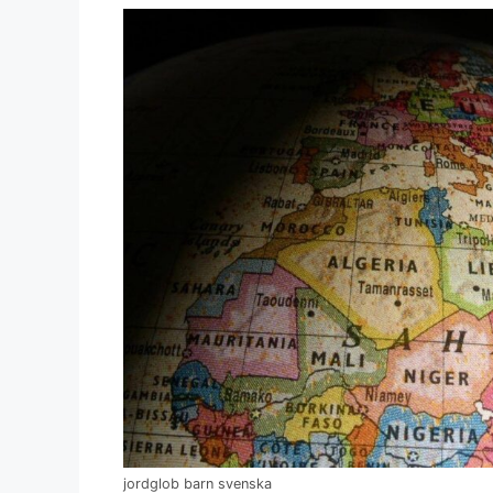
jordglob barn svenska