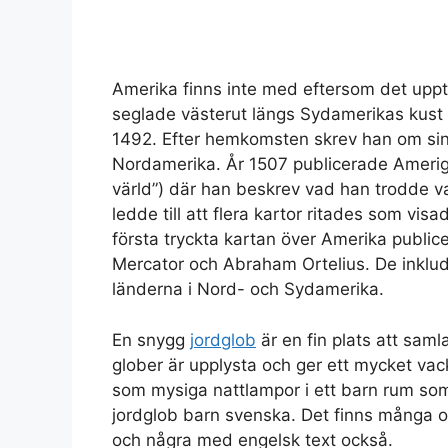
Amerika finns inte med eftersom det upp
seglade västerut längs Sydamerikas kust 
1492. Efter hemkomsten skrev han om si
Nordamerika. År 1507 publicerade Ameri
värld”) där han beskrev vad han trodde v
ledde till att flera kartor ritades som v
första tryckta kartan över Amerika publi
Mercator och Abraham Ortelius. De inklu
länderna i Nord- och Sydamerika.
En snygg
jordglob
är en fin plats att sam
glober är upplysta och ger ett mycket vack
som mysiga nattlampor i ett barn rum som
jordglob barn svenska. Det finns många ol
och några med engelsk text också.