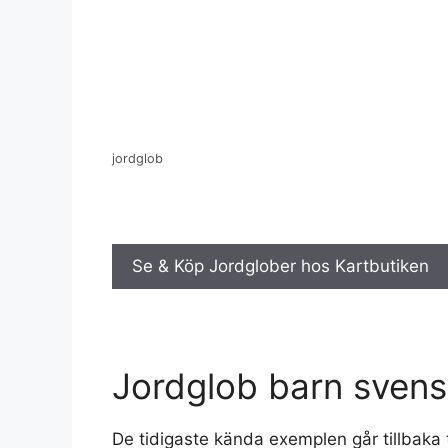
jordglob
Se & Köp Jordglober hos Kartbutiken
Jordglob barn sven
De tidigaste kända exemplen går tillbaka t