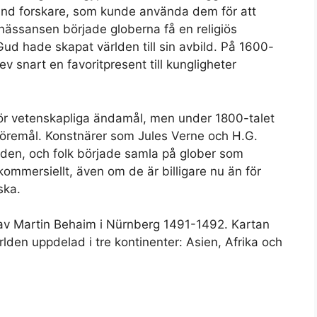
and forskare, som kunde använda dem för att
nässansen började globerna få en religiös
ud hade skapat världen till sin avbild. På 1600-
lev snart en favoritpresent till kungligheter
för vetenskapliga ändamål, men under 1800-talet
föremål. Konstnärer som Jules Verne och H.G.
lden, och folk började samla på glober som
 kommersiellt, även om de är billigare nu än för
ska.
 av Martin Behaim i Nürnberg 1491-1492. Kartan
den uppdelad i tre kontinenter: Asien, Afrika och