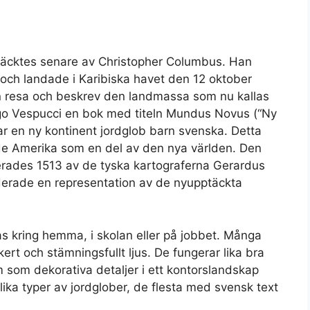
täcktes senare av Christopher Columbus. Han
och landade i Karibiska havet den 12 oktober
n resa och beskrev den landmassa som nu kallas
go Vespucci en bok med titeln Mundus Novus (“Ny
ar en ny kontinent jordglob barn svenska. Detta
isade Amerika som en del av den nya världen. Den
cerades 1513 av de tyska kartograferna Gerardus
derade en representation av de nyupptäckta
las kring hemma, i skolan eller på jobbet. Många
ert och stämningsfullt ljus. De fungerar lika bra
 som dekorativa detaljer i ett kontorslandskap
ika typer av jordglober, de flesta med svensk text