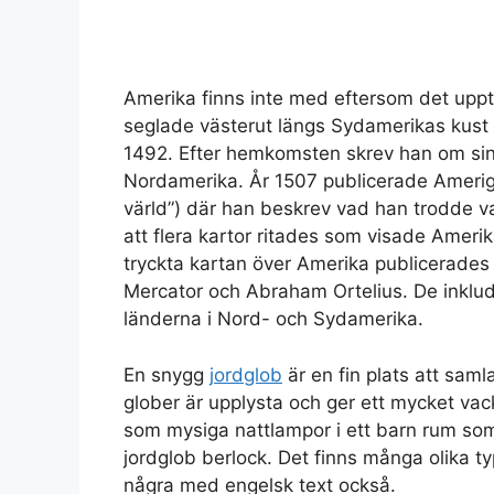
Amerika finns inte med eftersom det upp
seglade västerut längs Sydamerikas kust 
1492. Efter hemkomsten skrev han om si
Nordamerika. År 1507 publicerade Ameri
värld”) där han beskrev vad han trodde var
att flera kartor ritades som visade Ameri
tryckta kartan över Amerika publicerades
Mercator och Abraham Ortelius. De inklu
länderna i Nord- och Sydamerika.
En snygg
jordglob
är en fin plats att sam
glober är upplysta och ger ett mycket vack
som mysiga nattlampor i ett barn rum som
jordglob berlock. Det finns många olika t
några med engelsk text också.