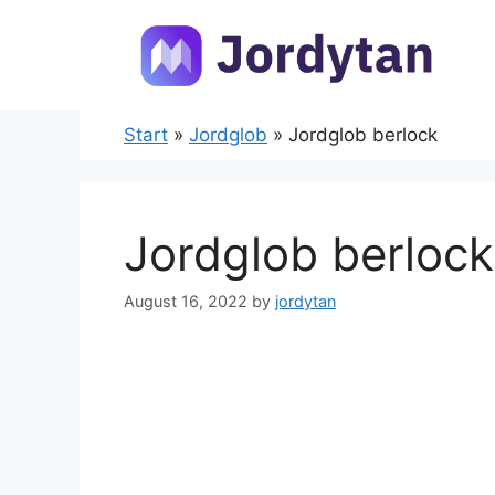
Skip
to
content
Start
»
Jordglob
»
Jordglob berlock
Jordglob berlock
August 16, 2022
by
jordytan