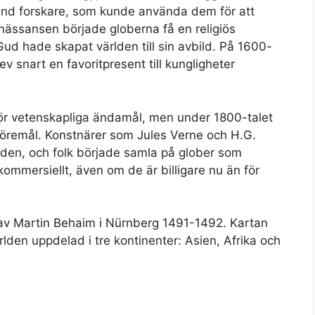
and forskare, som kunde använda dem för att
nässansen började globerna få en religiös
ud hade skapat världen till sin avbild. På 1600-
lev snart en favoritpresent till kungligheter
för vetenskapliga ändamål, men under 1800-talet
föremål. Konstnärer som Jules Verne och H.G.
lden, och folk började samla på glober som
 kommersiellt, även om de är billigare nu än för
 av Martin Behaim i Nürnberg 1491-1492. Kartan
den uppdelad i tre kontinenter: Asien, Afrika och