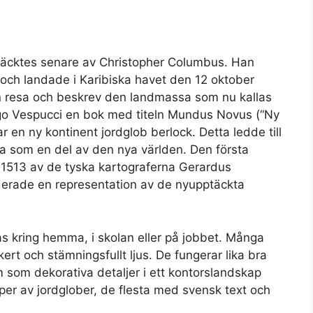
täcktes senare av Christopher Columbus. Han
och landade i Karibiska havet den 12 oktober
n resa och beskrev den landmassa som nu kallas
go Vespucci en bok med titeln Mundus Novus (“Ny
 en ny kontinent jordglob berlock. Detta ledde till
ka som en del av den nya världen. Den första
 1513 av de tyska kartograferna Gerardus
derade en representation av de nyupptäckta
las kring hemma, i skolan eller på jobbet. Många
ert och stämningsfullt ljus. De fungerar lika bra
 som dekorativa detaljer i ett kontorslandskap
yper av jordglober, de flesta med svensk text och