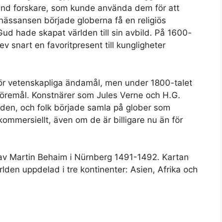
and forskare, som kunde använda dem för att
nässansen började globerna få en religiös
ud hade skapat världen till sin avbild. På 1600-
lev snart en favoritpresent till kungligheter
för vetenskapliga ändamål, men under 1800-talet
föremål. Konstnärer som Jules Verne och H.G.
lden, och folk började samla på glober som
 kommersiellt, även om de är billigare nu än för
 av Martin Behaim i Nürnberg 1491-1492. Kartan
den uppdelad i tre kontinenter: Asien, Afrika och