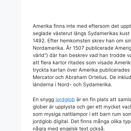
Amerika finns inte med eftersom det upp
seglade västerut längs Sydamerikas kust 
1492. Efter hemkomsten skrev han om si
Nordamerika. År 1507 publicerade Ameri
värld”) där han beskrev vad han trodde var
att flera kartor ritades som visade Ameri
tryckta kartan över Amerika publicerades
Mercator och Abraham Ortelius. De inklu
länderna i Nord- och Sydamerika.
En snygg
jordglob
är en fin plats att sam
glober är upplysta och ger ett mycket vack
som mysiga nattlampor i ett barn rum som
jordglob digital. Det finns många olika ty
några med engelsk text också.