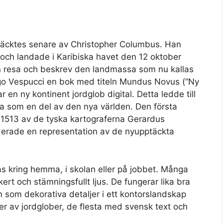
täcktes senare av Christopher Columbus. Han
och landade i Karibiska havet den 12 oktober
n resa och beskrev den landmassa som nu kallas
go Vespucci en bok med titeln Mundus Novus (“Ny
 en ny kontinent jordglob digital. Detta ledde till
ka som en del av den nya världen. Den första
 1513 av de tyska kartograferna Gerardus
derade en representation av de nyupptäckta
las kring hemma, i skolan eller på jobbet. Många
ert och stämningsfullt ljus. De fungerar lika bra
 som dekorativa detaljer i ett kontorslandskap
per av jordglober, de flesta med svensk text och