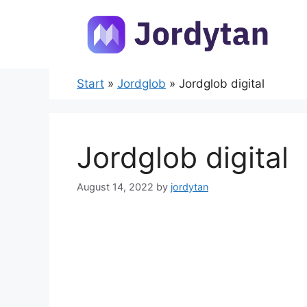
Skip
to
content
Start
»
Jordglob
»
Jordglob digital
Jordglob digital
August 14, 2022
by
jordytan