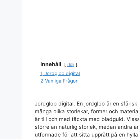
Innehåll
dölj
1
Jordglob digital
2
Vanliga Frågor
Jordglob digital. En jordglob är en sfärisk
många olika storlekar, former och materia
är till och med täckta med bladguld. Vissa
större än naturlig storlek, medan andra ä
utformade för att sitta upprätt på en hylla