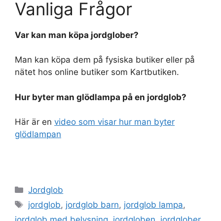
Vanliga Frågor
Var kan man köpa jordglober?
Man kan köpa dem på fysiska butiker eller på
nätet hos online butiker som Kartbutiken.
Hur byter man glödlampa på en jordglob?
Här är en
video som visar hur man byter
glödlampan
Categories
Jordglob
Tags
jordglob
,
jordglob barn
,
jordglob lampa
,
jordglob med belysning
,
jordgloben
,
jordglober