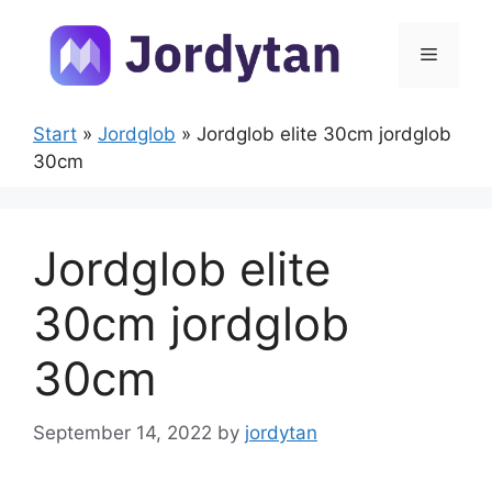
Skip
to
Menu
content
Start
»
Jordglob
»
Jordglob elite 30cm jordglob
30cm
Jordglob elite
30cm jordglob
30cm
September 14, 2022
by
jordytan