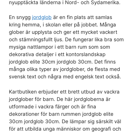
nyupptäckta länderna i Nord- och Sydamerika.
En snygg
jordglob
är en fin plats att samlas
kring hemma, i skolan eller på jobbet. Många
glober är upplysta och ger ett mycket vackert
och stämningsfullt ljus. De fungerar lika bra som
mysiga nattlampor i ett barn rum som som
dekorativa detaljer i ett kontorslandskap
jordglob elite 30cm jordglob 30cm. Det finns
många olika typer av jordglober, de flesta med
svensk text och några med engelsk text också.
Kartbutiken erbjuder ett brett utbud av vackra
jordglober för barn. De här jordgloberna är
utformade i vackra färger och är fina
dekorationer för barn rummen jordglob elite
30cm jordglob 30cm. De lämpar sig särskilt väl
för att utbilda unga människor om geografi och