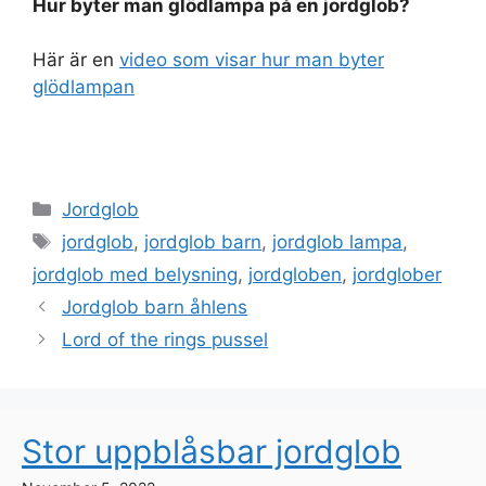
Hur byter man glödlampa på en jordglob?
Här är en
video som visar hur man byter
glödlampan
Categories
Jordglob
Tags
jordglob
,
jordglob barn
,
jordglob lampa
,
jordglob med belysning
,
jordgloben
,
jordglober
Jordglob barn åhlens
Lord of the rings pussel
Stor uppblåsbar jordglob