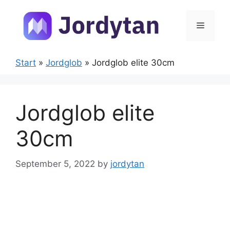
Skip
to
Menu
content
Start
»
Jordglob
»
Jordglob elite 30cm
Jordglob elite
30cm
September 5, 2022
by
jordytan