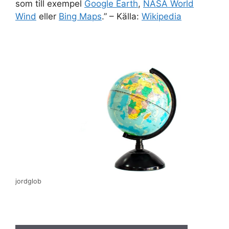
som till exempel
Google Earth
,
NASA World
Wind
eller
Bing Maps
.” – Källa:
Wikipedia
jordglob