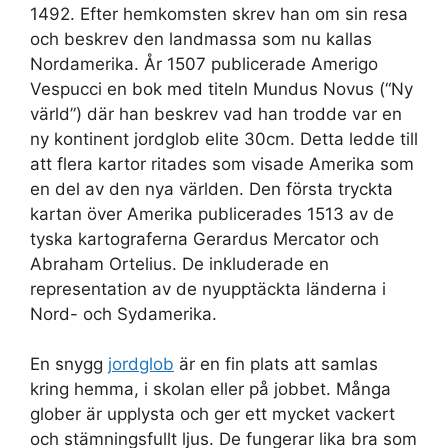
1492. Efter hemkomsten skrev han om sin resa
och beskrev den landmassa som nu kallas
Nordamerika. År 1507 publicerade Amerigo
Vespucci en bok med titeln Mundus Novus (“Ny
värld”) där han beskrev vad han trodde var en
ny kontinent jordglob elite 30cm. Detta ledde till
att flera kartor ritades som visade Amerika som
en del av den nya världen. Den första tryckta
kartan över Amerika publicerades 1513 av de
tyska kartograferna Gerardus Mercator och
Abraham Ortelius. De inkluderade en
representation av de nyupptäckta länderna i
Nord- och Sydamerika.
En snygg
jordglob
är en fin plats att samlas
kring hemma, i skolan eller på jobbet. Många
glober är upplysta och ger ett mycket vackert
och stämningsfullt ljus. De fungerar lika bra som