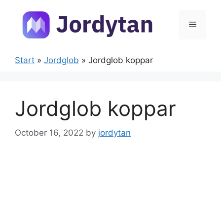
Skip
to
Menu
content
Start
»
Jordglob
»
Jordglob koppar
Jordglob koppar
October 16, 2022
by
jordytan