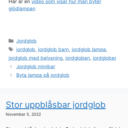
Här är en
video som visar hur man byter
glödlampan
Categories
Jordglob
Tags
jordglob
,
jordglob barn
,
jordglob lampa
,
jordglob med belysning
,
jordgloben
,
jordglober
Jordglob minibar
Byta lampa på jordglob
Stor uppblåsbar jordglob
November 5, 2022