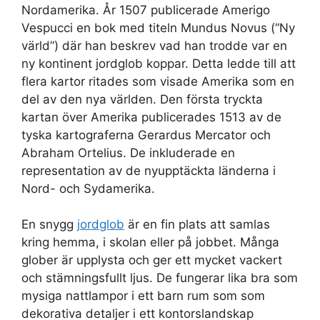
Nordamerika. År 1507 publicerade Amerigo
Vespucci en bok med titeln Mundus Novus (“Ny
värld”) där han beskrev vad han trodde var en
ny kontinent jordglob koppar. Detta ledde till att
flera kartor ritades som visade Amerika som en
del av den nya världen. Den första tryckta
kartan över Amerika publicerades 1513 av de
tyska kartograferna Gerardus Mercator och
Abraham Ortelius. De inkluderade en
representation av de nyupptäckta länderna i
Nord- och Sydamerika.
En snygg
jordglob
är en fin plats att samlas
kring hemma, i skolan eller på jobbet. Många
glober är upplysta och ger ett mycket vackert
och stämningsfullt ljus. De fungerar lika bra som
mysiga nattlampor i ett barn rum som som
dekorativa detaljer i ett kontorslandskap