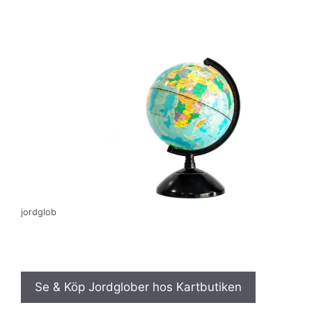
jordglob
Se & Köp Jordglober hos Kartbutiken