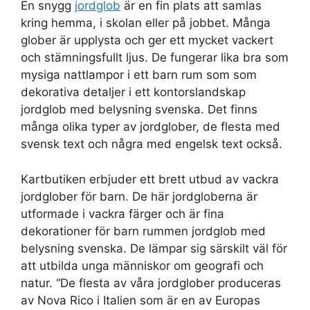
En snygg
jordglob
är en fin plats att samlas
kring hemma, i skolan eller på jobbet. Många
glober är upplysta och ger ett mycket vackert
och stämningsfullt ljus. De fungerar lika bra som
mysiga nattlampor i ett barn rum som som
dekorativa detaljer i ett kontorslandskap
jordglob med belysning svenska. Det finns
många olika typer av jordglober, de flesta med
svensk text och några med engelsk text också.
Kartbutiken erbjuder ett brett utbud av vackra
jordglober för barn. De här jordgloberna är
utformade i vackra färger och är fina
dekorationer för barn rummen jordglob med
belysning svenska. De lämpar sig särskilt väl för
att utbilda unga människor om geografi och
natur. “De flesta av våra jordglober produceras
av Nova Rico i Italien som är en av Europas