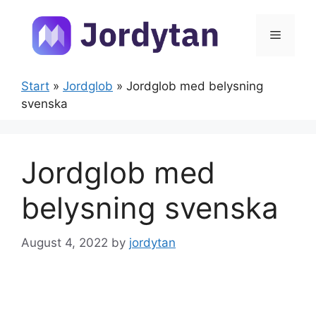
Skip
to
Menu
content
Start
»
Jordglob
»
Jordglob med belysning
svenska
Jordglob med
belysning svenska
August 4, 2022
by
jordytan