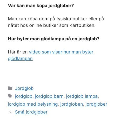
Var kan man köpa jordglober?
Man kan köpa dem på fysiska butiker eller på
nätet hos online butiker som Kartbutiken.
Hur byter man glödlampa på en jordglob?
Här är en
video som visar hur man byter
glödlampan
Categories
Jordglob
Tags
jordglob
,
jordglob barn
,
jordglob lampa
,
jordglob med belysning
,
jordgloben
,
jordglober
Små jordglober