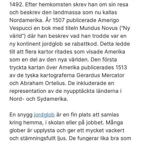
1492. Efter hemkomsten skrev han om sin resa
och beskrev den landmassa som nu kallas
Nordamerika. År 1507 publicerade Amerigo
Vespucci en bok med titeln Mundus Novus (“Ny
värld”) där han beskrev vad han trodde var en
ny kontinent jordglob se rabattkod. Detta ledde
till att flera kartor ritades som visade Amerika
som en del av den nya världen. Den första
tryckta kartan över Amerika publicerades 1513
av de tyska kartograferna Gerardus Mercator
och Abraham Ortelius. De inkluderade en
representation av de nyupptäckta länderna i
Nord- och Sydamerika.
En snygg
jordglob
är en fin plats att samlas
kring hemma, i skolan eller på jobbet. Många
glober är upplysta och ger ett mycket vackert
och stämningsfullt ljus. De fungerar lika bra som