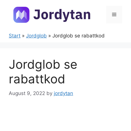
Skip
to
Menu
content
Start
»
Jordglob
»
Jordglob se rabattkod
Jordglob se
rabattkod
August 9, 2022
by
jordytan