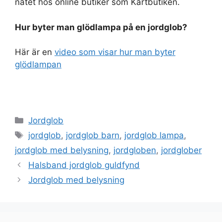
nätet hos online butiker som Kartbutiken.
Hur byter man glödlampa på en jordglob?
Här är en
video som visar hur man byter
glödlampan
Categories
Jordglob
Tags
jordglob
,
jordglob barn
,
jordglob lampa
,
jordglob med belysning
,
jordgloben
,
jordglober
Halsband jordglob guldfynd
Jordglob med belysning