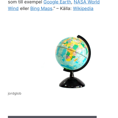
som till exempel
Google Earth
,
NASA World
Wind
eller
Bing Maps
.” – Källa:
Wikipedia
jordglob