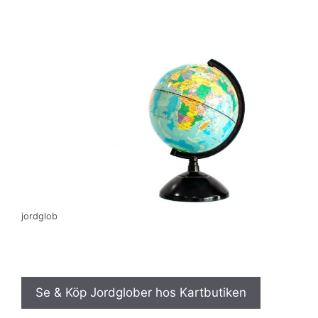
jordglob
Se & Köp Jordglober hos Kartbutiken