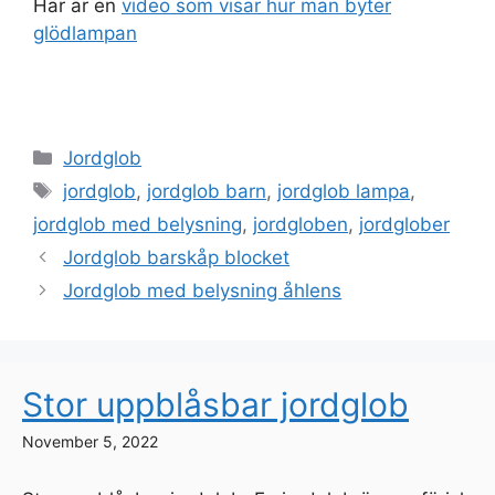
Här är en
video som visar hur man byter
glödlampan
Categories
Jordglob
Tags
jordglob
,
jordglob barn
,
jordglob lampa
,
jordglob med belysning
,
jordgloben
,
jordglober
Jordglob barskåp blocket
Jordglob med belysning åhlens
Stor uppblåsbar jordglob
November 5, 2022