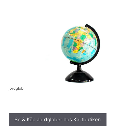
jordglob
Se & Köp Jordglober hos Kartbutiken