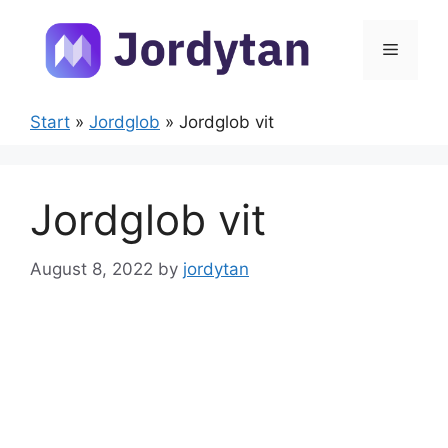
Skip
to
Menu
content
Start
»
Jordglob
»
Jordglob vit
Jordglob vit
August 8, 2022
by
jordytan