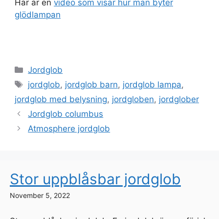
Här är en
video som visar hur man byter
glödlampan
Categories
Jordglob
Tags
jordglob
,
jordglob barn
,
jordglob lampa
,
jordglob med belysning
,
jordgloben
,
jordglober
Jordglob columbus
Atmosphere jordglob
Stor uppblåsbar jordglob
November 5, 2022