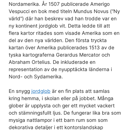
Nordamerika. År 1507 publicerade Amerigo
Vespucci en bok med titeln Mundus Novus (“Ny
värld”) där han beskrev vad han trodde var en
ny kontinent jordglob vit. Detta ledde till att
flera kartor ritades som visade Amerika som en
del av den nya världen. Den första tryckta
kartan över Amerika publicerades 1513 av de
tyska kartograferna Gerardus Mercator och
Abraham Ortelius. De inkluderade en
representation av de nyupptäckta länderna i
Nord- och Sydamerika.
En snygg
jordglob
är en fin plats att samlas
kring hemma, i skolan eller på jobbet. Många
glober är upplysta och ger ett mycket vackert
och stämningsfullt ljus. De fungerar lika bra som
mysiga nattlampor i ett barn rum som som
dekorativa detaljer i ett kontorslandskap