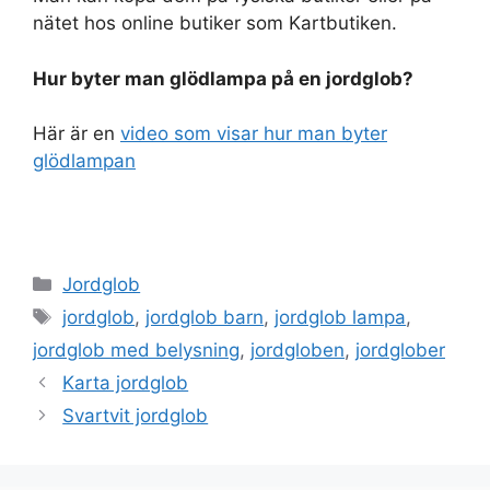
nätet hos online butiker som Kartbutiken.
Hur byter man glödlampa på en jordglob?
Här är en
video som visar hur man byter
glödlampan
Categories
Jordglob
Tags
jordglob
,
jordglob barn
,
jordglob lampa
,
jordglob med belysning
,
jordgloben
,
jordglober
Karta jordglob
Svartvit jordglob