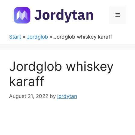
Skip
to
Menu
content
Start
»
Jordglob
»
Jordglob whiskey karaff
Jordglob whiskey
karaff
August 21, 2022
by
jordytan