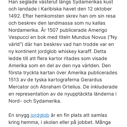
Han seglade västerut längs Sydamerikas kust
och landade i Karibiska havet den 12 oktober
1492. Efter hemkomsten skrev han om sin resa
och beskrev den landmassa som nu kallas
Nordamerika. År 1507 publicerade Amerigo
Vespucci en bok med titeln Mundus Novus (“Ny
värld”) där han beskrev vad han trodde var en
ny kontinent jordglob whiskey karaff. Detta
ledde till att flera kartor ritades som visade
Amerika som en del av den nya världen. Den
första tryckta kartan över Amerika publicerades
1513 av de tyska kartograferna Gerardus
Mercator och Abraham Ortelius. De inkluderade
en representation av de nyupptäckta länderna i
Nord- och Sydamerika.
En snygg
jordglob
är en fin plats att samlas
kring hemma, i skolan eller på jobbet. Många