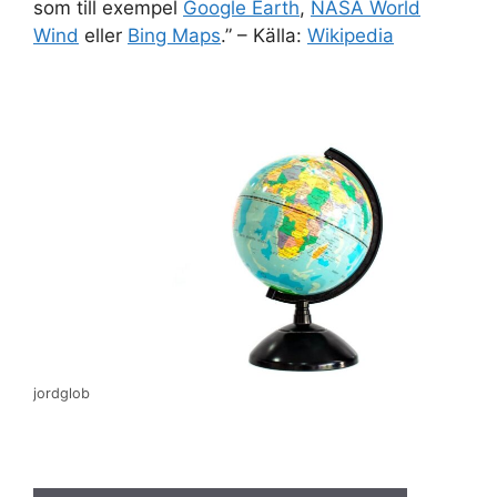
som till exempel
Google Earth
,
NASA World
Wind
eller
Bing Maps
.” – Källa:
Wikipedia
jordglob