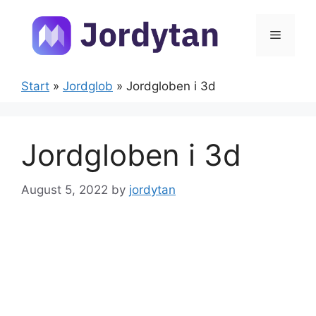
Skip
to
Menu
content
Start
»
Jordglob
»
Jordgloben i 3d
Jordgloben i 3d
August 5, 2022
by
jordytan