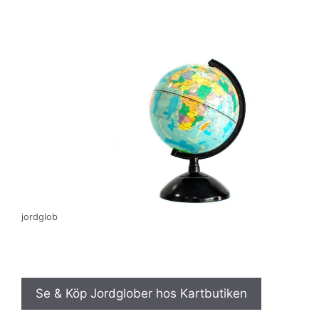
jordglob
Se & Köp Jordglober hos Kartbutiken