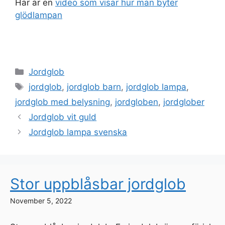
Här är en
video som visar hur man byter
glödlampan
Categories
Jordglob
Tags
jordglob
,
jordglob barn
,
jordglob lampa
,
jordglob med belysning
,
jordgloben
,
jordglober
Jordglob vit guld
Jordglob lampa svenska
Stor uppblåsbar jordglob
November 5, 2022