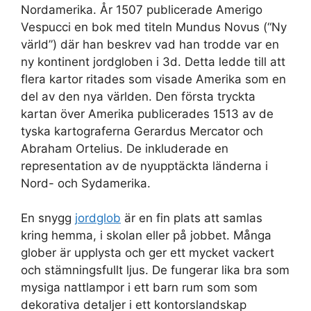
Nordamerika. År 1507 publicerade Amerigo
Vespucci en bok med titeln Mundus Novus (“Ny
värld”) där han beskrev vad han trodde var en
ny kontinent jordgloben i 3d. Detta ledde till att
flera kartor ritades som visade Amerika som en
del av den nya världen. Den första tryckta
kartan över Amerika publicerades 1513 av de
tyska kartograferna Gerardus Mercator och
Abraham Ortelius. De inkluderade en
representation av de nyupptäckta länderna i
Nord- och Sydamerika.
En snygg
jordglob
är en fin plats att samlas
kring hemma, i skolan eller på jobbet. Många
glober är upplysta och ger ett mycket vackert
och stämningsfullt ljus. De fungerar lika bra som
mysiga nattlampor i ett barn rum som som
dekorativa detaljer i ett kontorslandskap