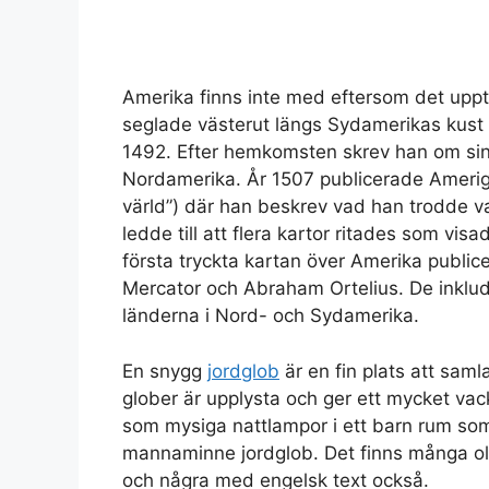
Amerika finns inte med eftersom det upp
seglade västerut längs Sydamerikas kust 
1492. Efter hemkomsten skrev han om si
Nordamerika. År 1507 publicerade Ameri
värld”) där han beskrev vad han trodde v
ledde till att flera kartor ritades som v
första tryckta kartan över Amerika publi
Mercator och Abraham Ortelius. De inklu
länderna i Nord- och Sydamerika.
En snygg
jordglob
är en fin plats att sam
glober är upplysta och ger ett mycket vack
som mysiga nattlampor i ett barn rum som
mannaminne jordglob. Det finns många oli
och några med engelsk text också.