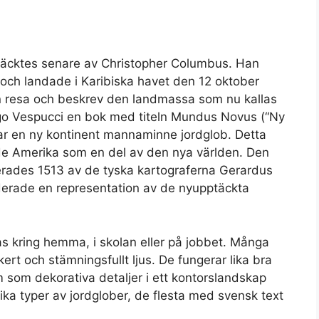
täcktes senare av Christopher Columbus. Han
och landade i Karibiska havet den 12 oktober
n resa och beskrev den landmassa som nu kallas
go Vespucci en bok med titeln Mundus Novus (“Ny
ar en ny kontinent mannaminne jordglob. Detta
isade Amerika som en del av den nya världen. Den
cerades 1513 av de tyska kartograferna Gerardus
derade en representation av de nyupptäckta
las kring hemma, i skolan eller på jobbet. Många
ert och stämningsfullt ljus. De fungerar lika bra
 som dekorativa detaljer i ett kontorslandskap
ka typer av jordglober, de flesta med svensk text