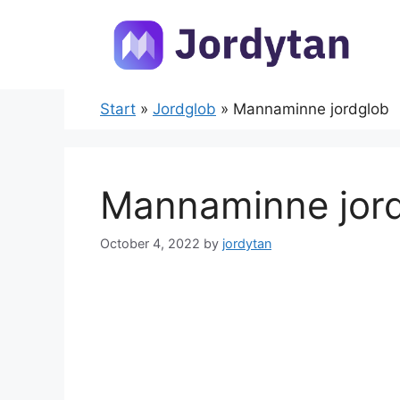
Skip
to
content
Start
»
Jordglob
»
Mannaminne jordglob
Mannaminne jor
October 4, 2022
by
jordytan