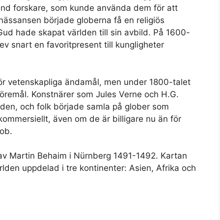
and forskare, som kunde använda dem för att
nässansen började globerna få en religiös
ud hade skapat världen till sin avbild. På 1600-
lev snart en favoritpresent till kungligheter
för vetenskapliga ändamål, men under 1800-talet
föremål. Konstnärer som Jules Verne och H.G.
lden, och folk började samla på glober som
 kommersiellt, även om de är billigare nu än för
ob.
 av Martin Behaim i Nürnberg 1491-1492. Kartan
den uppdelad i tre kontinenter: Asien, Afrika och