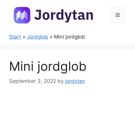
Skip
to
Menu
content
Start
»
Jordglob
»
Mini jordglob
Mini jordglob
September 3, 2022
by
jordytan