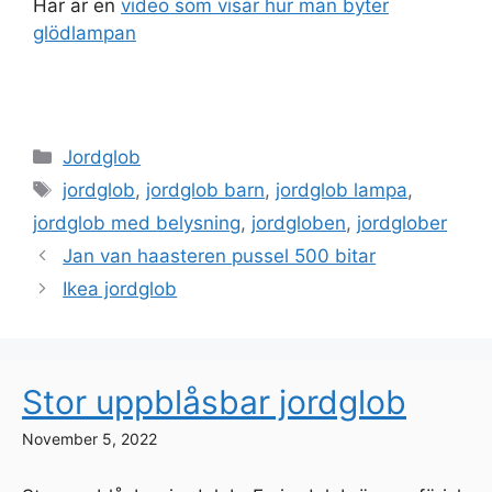
Här är en
video som visar hur man byter
glödlampan
Categories
Jordglob
Tags
jordglob
,
jordglob barn
,
jordglob lampa
,
jordglob med belysning
,
jordgloben
,
jordglober
Jan van haasteren pussel 500 bitar
Ikea jordglob
Stor uppblåsbar jordglob
November 5, 2022