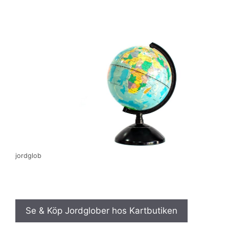
jordglob
Se & Köp Jordglober hos Kartbutiken