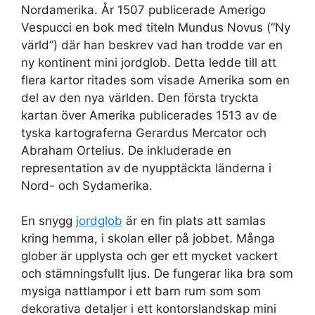
Nordamerika. År 1507 publicerade Amerigo
Vespucci en bok med titeln Mundus Novus (“Ny
värld”) där han beskrev vad han trodde var en
ny kontinent mini jordglob. Detta ledde till att
flera kartor ritades som visade Amerika som en
del av den nya världen. Den första tryckta
kartan över Amerika publicerades 1513 av de
tyska kartograferna Gerardus Mercator och
Abraham Ortelius. De inkluderade en
representation av de nyupptäckta länderna i
Nord- och Sydamerika.
En snygg
jordglob
är en fin plats att samlas
kring hemma, i skolan eller på jobbet. Många
glober är upplysta och ger ett mycket vackert
och stämningsfullt ljus. De fungerar lika bra som
mysiga nattlampor i ett barn rum som som
dekorativa detaljer i ett kontorslandskap mini