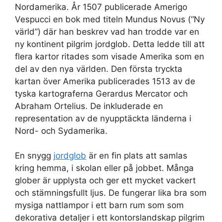
Nordamerika. År 1507 publicerade Amerigo
Vespucci en bok med titeln Mundus Novus (“Ny
värld”) där han beskrev vad han trodde var en
ny kontinent pilgrim jordglob. Detta ledde till att
flera kartor ritades som visade Amerika som en
del av den nya världen. Den första tryckta
kartan över Amerika publicerades 1513 av de
tyska kartograferna Gerardus Mercator och
Abraham Ortelius. De inkluderade en
representation av de nyupptäckta länderna i
Nord- och Sydamerika.
En snygg
jordglob
är en fin plats att samlas
kring hemma, i skolan eller på jobbet. Många
glober är upplysta och ger ett mycket vackert
och stämningsfullt ljus. De fungerar lika bra som
mysiga nattlampor i ett barn rum som som
dekorativa detaljer i ett kontorslandskap pilgrim