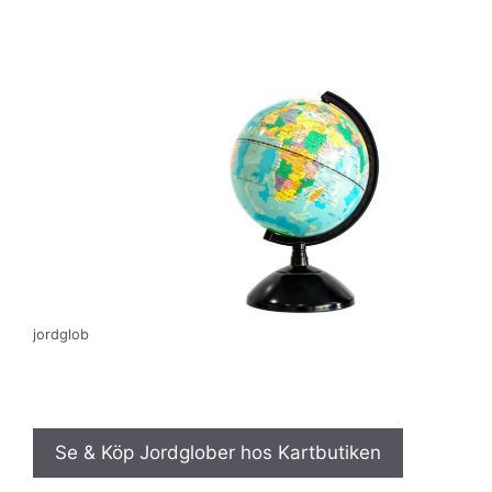
jordglob
Se & Köp Jordglober hos Kartbutiken