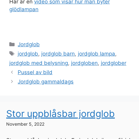
Här är en
video som visar hur man byter
glödlampan
Categories
Jordglob
Tags
jordglob
,
jordglob barn
,
jordglob lampa
,
jordglob med belysning
,
jordgloben
,
jordglober
Pussel av bild
Jordglob gammaldags
Stor uppblåsbar jordglob
November 5, 2022