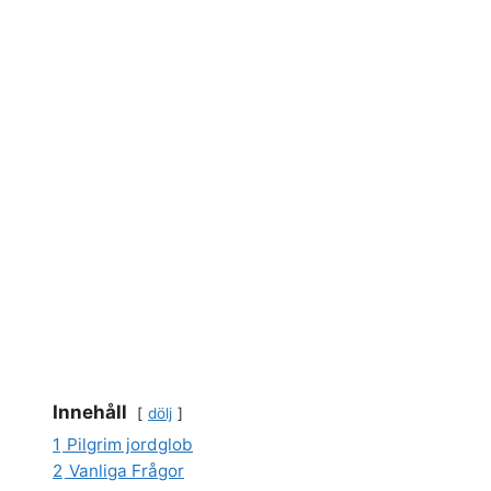
Innehåll
dölj
1
Pilgrim jordglob
2
Vanliga Frågor