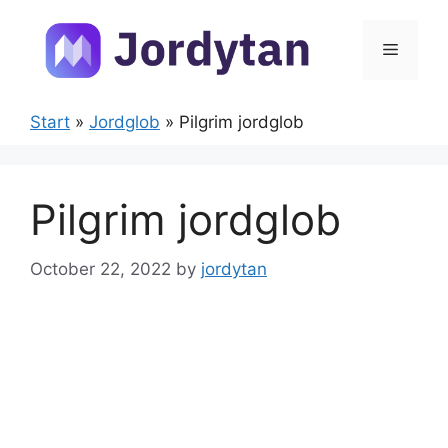
Skip
to
Menu
content
Start
»
Jordglob
»
Pilgrim jordglob
Pilgrim jordglob
October 22, 2022
by
jordytan