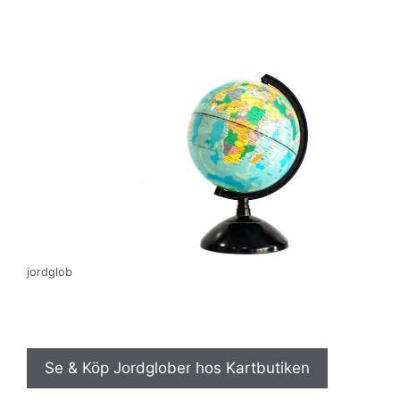
jordglob
Se & Köp Jordglober hos Kartbutiken