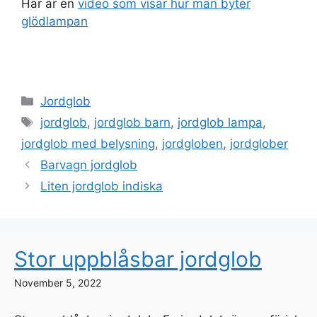
Här är en
video som visar hur man byter
glödlampan
Categories
Jordglob
Tags
jordglob
,
jordglob barn
,
jordglob lampa
,
jordglob med belysning
,
jordgloben
,
jordglober
Barvagn jordglob
Liten jordglob indiska
Stor uppblåsbar jordglob
November 5, 2022