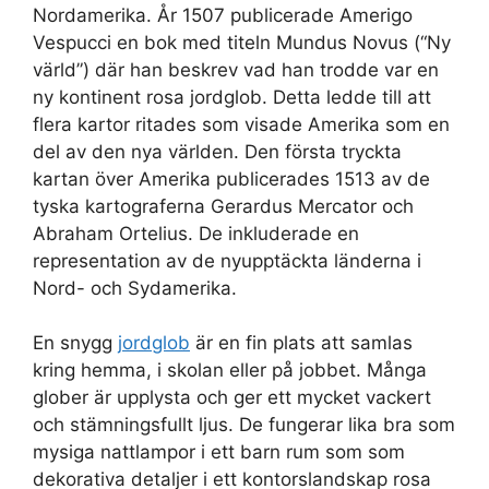
Nordamerika. År 1507 publicerade Amerigo
Vespucci en bok med titeln Mundus Novus (“Ny
värld”) där han beskrev vad han trodde var en
ny kontinent rosa jordglob. Detta ledde till att
flera kartor ritades som visade Amerika som en
del av den nya världen. Den första tryckta
kartan över Amerika publicerades 1513 av de
tyska kartograferna Gerardus Mercator och
Abraham Ortelius. De inkluderade en
representation av de nyupptäckta länderna i
Nord- och Sydamerika.
En snygg
jordglob
är en fin plats att samlas
kring hemma, i skolan eller på jobbet. Många
glober är upplysta och ger ett mycket vackert
och stämningsfullt ljus. De fungerar lika bra som
mysiga nattlampor i ett barn rum som som
dekorativa detaljer i ett kontorslandskap rosa