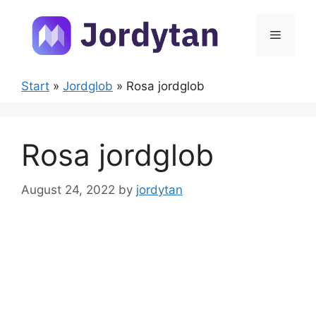
Skip
to
Menu
content
Start
»
Jordglob
»
Rosa jordglob
Rosa jordglob
August 24, 2022
by
jordytan