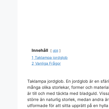
Innehåll
dölj
1
Taklampa jordglob
2
Vanliga Frågor
Taklampa jordglob. En jordglob är en sfäri
många olika storlekar, former och materia
är till och med täckta med bladguld. Vissa
större än naturlig storlek, medan andra ä
utformade för att sitta upprätt på en hylla