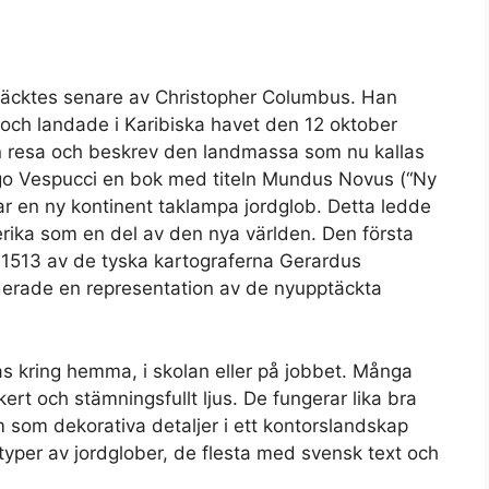
täcktes senare av Christopher Columbus. Han
och landade i Karibiska havet den 12 oktober
n resa och beskrev den landmassa som nu kallas
go Vespucci en bok med titeln Mundus Novus (“Ny
ar en ny kontinent taklampa jordglob. Detta ledde
merika som en del av den nya världen. Den första
 1513 av de tyska kartograferna Gerardus
derade en representation av de nyupptäckta
las kring hemma, i skolan eller på jobbet. Många
ert och stämningsfullt ljus. De fungerar lika bra
 som dekorativa detaljer i ett kontorslandskap
typer av jordglober, de flesta med svensk text och