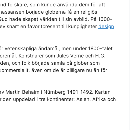
and forskare, som kunde använda dem för att
nässansen började globerna få en religiös
ud hade skapat världen till sin avbild. På 1600-
lev snart en favoritpresent till kungligheter
design
för vetenskapliga ändamål, men under 1800-talet
föremål. Konstnärer som Jules Verne och H.G.
lden, och folk började samla på glober som
 kommersiellt, även om de är billigare nu än för
 av Martin Behaim i Nürnberg 1491-1492. Kartan
den uppdelad i tre kontinenter: Asien, Afrika och