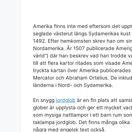
Amerika finns inte med eftersom det upp
seglade västerut längs Sydamerikas kust 
1492. Efter hemkomsten skrev han om si
Nordamerika. År 1507 publicerade Ameri
värld”) där han beskrev vad han trodde v
till att flera kartor ritades som visade A
tryckta kartan över Amerika publicerades
Mercator och Abraham Ortelius. De inklu
länderna i Nord- och Sydamerika.
En snygg
jordglob
är en fin plats att sam
glober är upplysta och ger ett mycket vack
som mysiga nattlampor i ett barn rum som
taklampa jordglob. Det finns många olika 
några med engelsk text också.