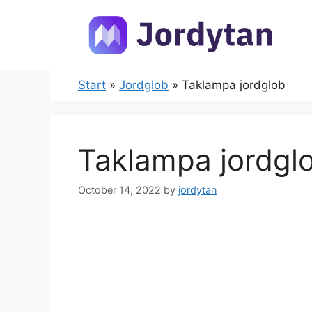
Skip
to
content
Start
»
Jordglob
»
Taklampa jordglob
Taklampa jordgl
October 14, 2022
by
jordytan