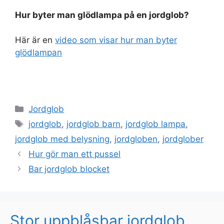
Hur byter man glödlampa på en jordglob?
Här är en
video som visar hur man byter
glödlampan
Categories
Jordglob
Tags
jordglob
,
jordglob barn
,
jordglob lampa
,
jordglob med belysning
,
jordgloben
,
jordglober
Hur gör man ett pussel
Bar jordglob blocket
Stor uppblåsbar jordglob