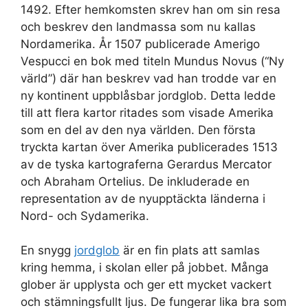
1492. Efter hemkomsten skrev han om sin resa
och beskrev den landmassa som nu kallas
Nordamerika. År 1507 publicerade Amerigo
Vespucci en bok med titeln Mundus Novus (“Ny
värld”) där han beskrev vad han trodde var en
ny kontinent uppblåsbar jordglob. Detta ledde
till att flera kartor ritades som visade Amerika
som en del av den nya världen. Den första
tryckta kartan över Amerika publicerades 1513
av de tyska kartograferna Gerardus Mercator
och Abraham Ortelius. De inkluderade en
representation av de nyupptäckta länderna i
Nord- och Sydamerika.
En snygg
jordglob
är en fin plats att samlas
kring hemma, i skolan eller på jobbet. Många
glober är upplysta och ger ett mycket vackert
och stämningsfullt ljus. De fungerar lika bra som