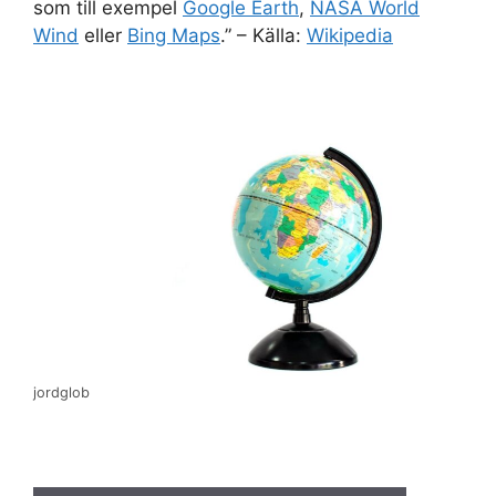
som till exempel
Google Earth
,
NASA World
Wind
eller
Bing Maps
.” – Källa:
Wikipedia
jordglob