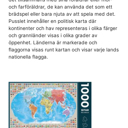
och farföräldrar, de kan använda det som ett
brädspel eller bara njuta av att spela med det.
Pusslet innehåller en politisk karta där
kontinenter och hav representeras i olika färger
och grannländer visas i olika grader av
öppenhet. Länderna är markerade och
flaggorna visas runt kartan och visar varje lands
nationella flagga.