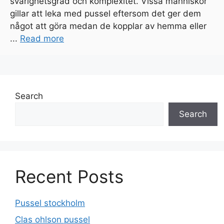
svårighetsgrad och komplexitet. Vissa människor
gillar att leka med pussel eftersom det ger dem
något att göra medan de kopplar av hemma eller
...
Read more
Search
Search
Recent Posts
Pussel stockholm
Clas ohlson pussel