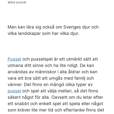
abba pussel
Man kan lära sig också om Sveriges djur och
vilka landskapar som har vilka djur.
Pussel
och pusselspel är ett utmärkt sätt att
utmana ditt sinne och ha lite roligt. De kan
användas av människor i alla åldrar och kan
vara ett bra sätt att umgås med familj och
vänner. Det finns en mängd olika typer av
pussel
och spel att välja mellan, så det finns
säkert något för alla. Oavsett om du letar efter
ett snabbt och enkelt spel att spela eller något
som kräver lite mer tid och eftertanke finns det