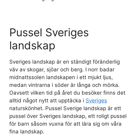
Pussel Sveriges
landskap
Sveriges landskap är en ständigt föränderlig
väv av skogar, sjöar och berg. I norr badar
midnattssolen landskapen i ett mjukt ljus,
medan vintrarna i söder är långa och mörka.
Oavsett vilken tid på året du besöker finns det
alltid något nytt att upptäcka i
Sveriges
naturskönhet. Pussel Sverige landskap är ett
pussel över Sveriges landskap, ett roligt pussel
för barn såsom vuxna för att lära sig om våra
fina landskap.