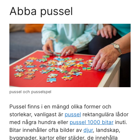
Abba pussel
pussel och pusselspel
Pussel finns i en mängd olika former och
storlekar, vanligast är
pussel
rektangulära lådor
med några hundra eller
pussel 1000 bitar
inuti.
Bitar innehåller ofta bilder av
djur
, landskap,
byggnader, kartor eller städer, de innehålla