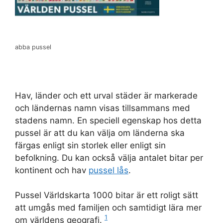
abba pussel
Hav, länder och ett urval städer är markerade
och ländernas namn visas tillsammans med
stadens namn. En speciell egenskap hos detta
pussel är att du kan välja om länderna ska
färgas enligt sin storlek eller enligt sin
befolkning. Du kan också välja antalet bitar per
kontinent och hav
pussel lås
.
Pussel Världskarta 1000 bitar är ett roligt sätt
att umgås med familjen och samtidigt lära mer
1
om världens geografi.