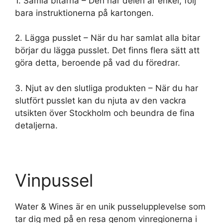
1. Samla bitarna – Den här delen är enkel, följ
bara instruktionerna på kartongen.
2. Lägga pusslet – När du har samlat alla bitar
börjar du lägga pusslet. Det finns flera sätt att
göra detta, beroende på vad du föredrar.
3. Njut av den slutliga produkten – När du har
slutfört pusslet kan du njuta av den vackra
utsikten över Stockholm och beundra de fina
detaljerna.
Vinpussel
Water & Wines är en unik pusselupplevelse som
tar dig med på en resa genom vinregionerna i