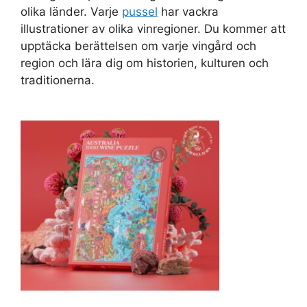
olika länder. Varje
pussel
har vackra
illustrationer av olika vinregioner. Du kommer att
upptäcka berättelsen om varje vingård och
region och lära dig om historien, kulturen och
traditionerna.