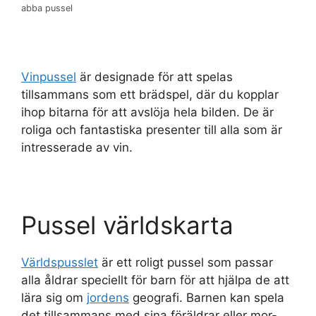
abba pussel
Vinpussel
är designade för att spelas
tillsammans som ett brädspel, där du kopplar
ihop bitarna för att avslöja hela bilden. De är
roliga och fantastiska presenter till alla som är
intresserade av vin.
Pussel världskarta
Världspusslet
är ett roligt pussel som passar
alla åldrar speciellt för barn för att hjälpa de att
lära sig om
jordens
geografi. Barnen kan spela
det tillsammans med sina föräldrar eller mor-