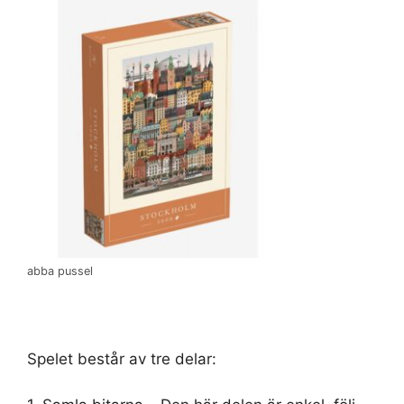
abba pussel
Spelet består av tre delar: