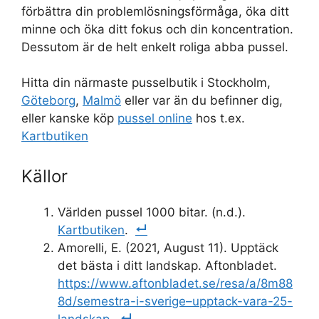
förbättra din problemlösningsförmåga, öka ditt
minne och öka ditt fokus och din koncentration.
Dessutom är de helt enkelt roliga abba pussel.
Hitta din närmaste pusselbutik i Stockholm,
Göteborg
,
Malmö
eller var än du befinner dig,
eller kanske köp
pussel online
hos t.ex.
Kartbutiken
Källor
Världen pussel 1000 bitar. (n.d.).
Kartbutiken
.
Amorelli, E. (2021, August 11). Upptäck
det bästa i ditt landskap. Aftonbladet.
https://www.aftonbladet.se/resa/a/8m88
8d/semestra-i-sverige–upptack-vara-25-
landskap.