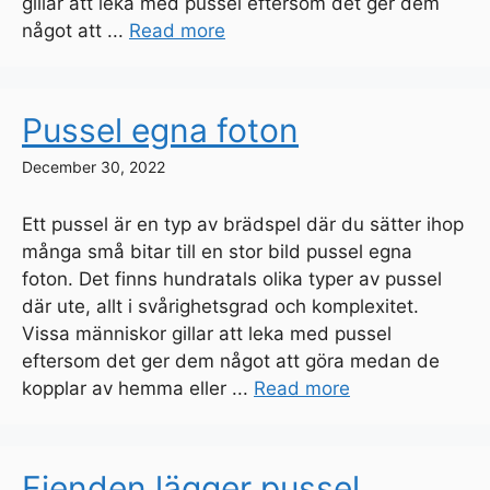
gillar att leka med pussel eftersom det ger dem
något att ...
Read more
Pussel egna foton
December 30, 2022
Ett pussel är en typ av brädspel där du sätter ihop
många små bitar till en stor bild pussel egna
foton. Det finns hundratals olika typer av pussel
där ute, allt i svårighetsgrad och komplexitet.
Vissa människor gillar att leka med pussel
eftersom det ger dem något att göra medan de
kopplar av hemma eller ...
Read more
Fienden lägger pussel