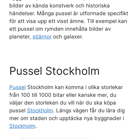
bilder av kända konstverk och historiska
händelser. Många pussel är utformade specifikt
för att visa upp ett visst ämne. Till exempel kan
ett pussel om rymden innehålla bilder av
planeter,
stjärnor
och galaxer.
Pussel Stockholm
Pussel
Stockholm kan komma i olika storlekar
från 100 till 1000 bitar eller kanske mer, du
väljar den storleken du vill när du ska köpa
pussel
Stockholm
. Längs vägen får du lära dig
mer om staden och upptäcka nya byggnader i
Stockholm
.