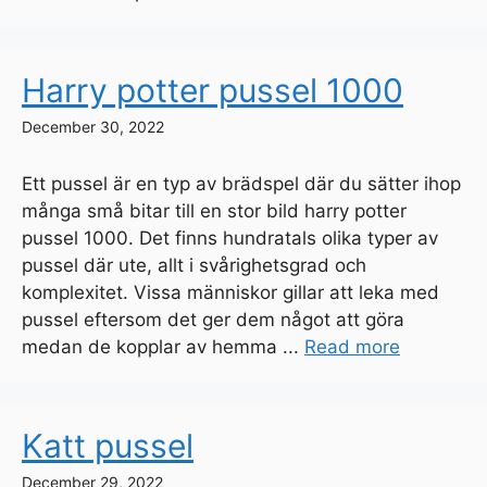
Harry potter pussel 1000
December 30, 2022
Ett pussel är en typ av brädspel där du sätter ihop
många små bitar till en stor bild harry potter
pussel 1000. Det finns hundratals olika typer av
pussel där ute, allt i svårighetsgrad och
komplexitet. Vissa människor gillar att leka med
pussel eftersom det ger dem något att göra
medan de kopplar av hemma ...
Read more
Katt pussel
December 29, 2022