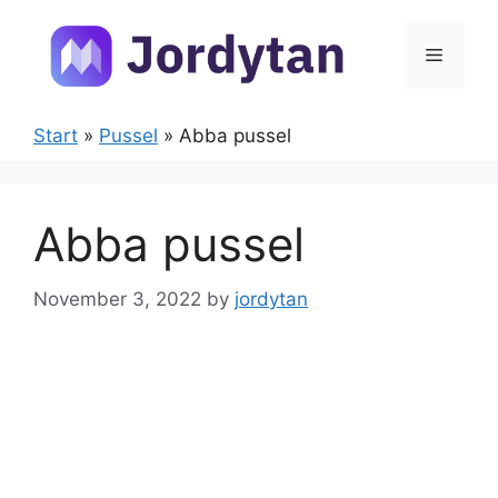
Skip
to
Menu
content
Start
»
Pussel
»
Abba pussel
Abba pussel
November 3, 2022
by
jordytan