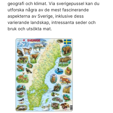
geografi och klimat. Via sverigepussel kan du
utforska några av de mest fascinerande
aspekterna av Sverige, inklusive dess
varierande landskap, intressanta seder och
bruk och utsökta mat.