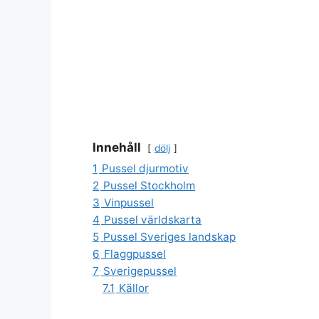
Innehåll
dölj
1
Pussel djurmotiv
2
Pussel Stockholm
3
Vinpussel
4
Pussel världskarta
5
Pussel Sveriges landskap
6
Flaggpussel
7
Sverigepussel
7.1
Källor