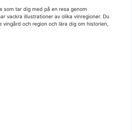
se som tar dig med på en resa genom
ar vackra illustrationer av olika vinregioner. Du
vingård och region och lära dig om historien,