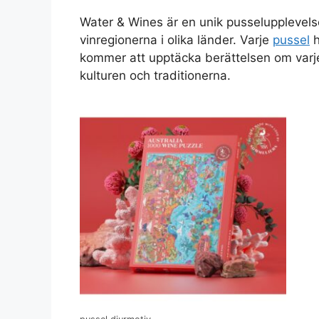
Water & Wines är en unik pusselupplevel
vinregionerna i olika länder. Varje
pussel
h
kommer att upptäcka berättelsen om varje 
kulturen och traditionerna.