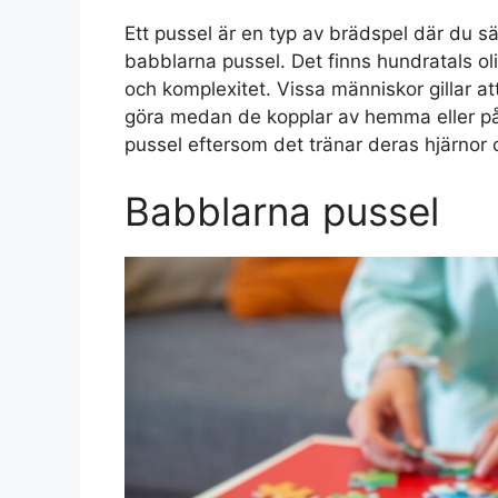
Ett pussel är en typ av brädspel där du sät
babblarna pussel. Det finns hundratals oli
och komplexitet. Vissa människor gillar a
göra medan de kopplar av hemma eller på
pussel eftersom det tränar deras hjärnor 
Babblarna pussel