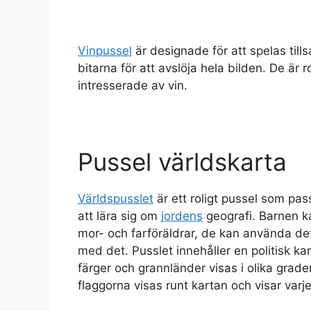
Vinpussel
är designade för att spelas til
bitarna för att avslöja hela bilden. De är r
intresserade av vin.
Pussel världskarta
Världspusslet
är ett roligt pussel som pass
att lära sig om
jordens
geografi. Barnen ka
mor- och farföräldrar, de kan använda det
med det. Pusslet innehåller en politisk ka
färger och grannländer visas i olika gra
flaggorna visas runt kartan och visar varje