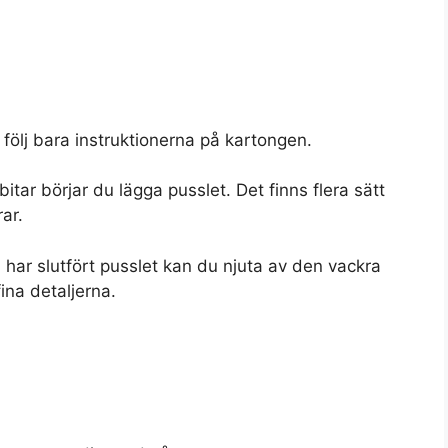
 följ bara instruktionerna på kartongen.
itar börjar du lägga pusslet. Det finns flera sätt
ar.
 har slutfört pusslet kan du njuta av den vackra
ina detaljerna.