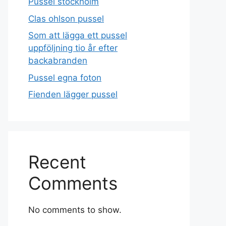
Pussel stockholm
Clas ohlson pussel
Som att lägga ett pussel
uppföljning tio år efter
backabranden
Pussel egna foton
Fienden lägger pussel
Recent
Comments
No comments to show.