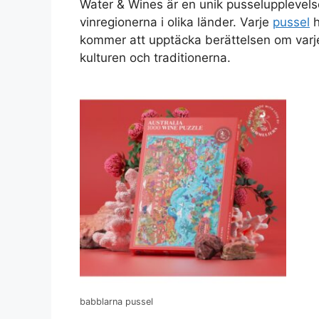
Water & Wines är en unik pusselupplevel
vinregionerna i olika länder. Varje
pussel
h
kommer att upptäcka berättelsen om varje 
kulturen och traditionerna.
babblarna pussel