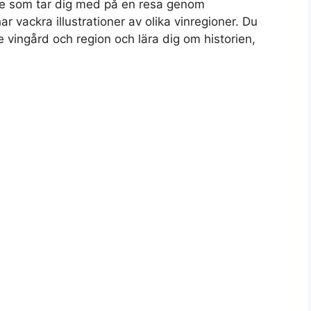
se som tar dig med på en resa genom
ar vackra illustrationer av olika vinregioner. Du
vingård och region och lära dig om historien,