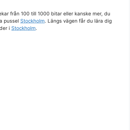
ar från 100 till 1000 bitar eller kanske mer, du
pa pussel
Stockholm
. Längs vägen får du lära dig
der i
Stockholm
.