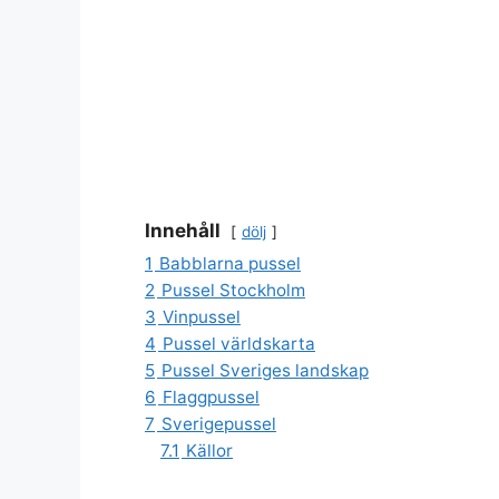
Innehåll
dölj
1
Babblarna pussel
2
Pussel Stockholm
3
Vinpussel
4
Pussel världskarta
5
Pussel Sveriges landskap
6
Flaggpussel
7
Sverigepussel
7.1
Källor