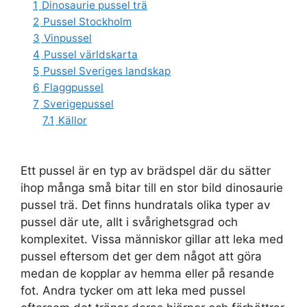
1
Dinosaurie pussel trä
2
Pussel Stockholm
3
Vinpussel
4
Pussel världskarta
5
Pussel Sveriges landskap
6
Flaggpussel
7
Sverigepussel
7.1
Källor
Ett pussel är en typ av brädspel där du sätter
ihop många små bitar till en stor bild dinosaurie
pussel trä. Det finns hundratals olika typer av
pussel där ute, allt i svårighetsgrad och
komplexitet. Vissa människor gillar att leka med
pussel eftersom det ger dem något att göra
medan de kopplar av hemma eller på resande
fot. Andra tycker om att leka med pussel