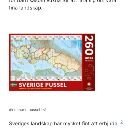
för barn såsom vuxna för att lära sig om våra
fina landskap.
dinosaurie pussel trä
2
Sveriges landskap har mycket fint att erbjuda.