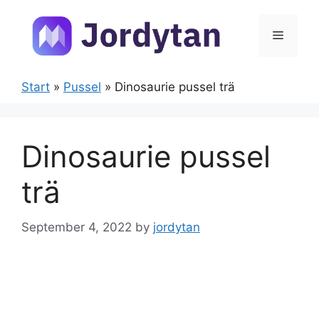
Skip
to
Menu
content
Start
»
Pussel
»
Dinosaurie pussel trä
Dinosaurie pussel
trä
September 4, 2022
by
jordytan