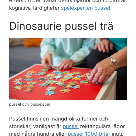
eftersom det tränar deras hjärnor och förbättrar
kognitiva färdigheter
spelexperten pussel
.
Dinosaurie pussel trä
pussel och pusselspel
Pussel finns i en mängd olika former och
storlekar, vanligast är
pussel
rektangulära lådor
med några hundra eller
pussel 1000 bitar
inuti.