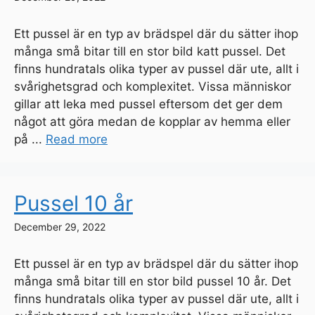
Ett pussel är en typ av brädspel där du sätter ihop
många små bitar till en stor bild katt pussel. Det
finns hundratals olika typer av pussel där ute, allt i
svårighetsgrad och komplexitet. Vissa människor
gillar att leka med pussel eftersom det ger dem
något att göra medan de kopplar av hemma eller
på ...
Read more
Pussel 10 år
December 29, 2022
Ett pussel är en typ av brädspel där du sätter ihop
många små bitar till en stor bild pussel 10 år. Det
finns hundratals olika typer av pussel där ute, allt i