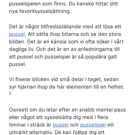
pusselspelen som finns. Du kanske hittar ditt
nya favoritsysselsättning.
Det är något tillfredsställande med att lösa ett
pussel
. Att sätta ihop bitarna och se den stora
bilden. Det är en känsla som vi ofta söker i vårt
dagliga liv. Och det är en av anledningarna till
att pussel och pusselspel är så populära galt
pussel.
Vi fixerar blicken vid små delar i taget, sedan
syr hjärnan ihop de här elementen till en helhet.
3
Oavsett om du letar efter en snabb mental paus
eller något att sysselsätta dig med i flera
timmar i sträck är
pussel
och
pusselspel
ett
utmärkt alternativ. De kan hjälpa dig att