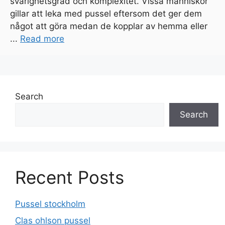
svårighetsgrad och komplexitet. Vissa människor
gillar att leka med pussel eftersom det ger dem
något att göra medan de kopplar av hemma eller
...
Read more
Search
Search
Recent Posts
Pussel stockholm
Clas ohlson pussel