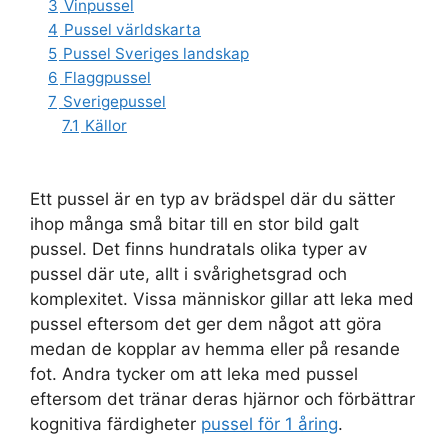
3
Vinpussel
4
Pussel världskarta
5
Pussel Sveriges landskap
6
Flaggpussel
7
Sverigepussel
7.1
Källor
Ett pussel är en typ av brädspel där du sätter
ihop många små bitar till en stor bild galt
pussel. Det finns hundratals olika typer av
pussel där ute, allt i svårighetsgrad och
komplexitet. Vissa människor gillar att leka med
pussel eftersom det ger dem något att göra
medan de kopplar av hemma eller på resande
fot. Andra tycker om att leka med pussel
eftersom det tränar deras hjärnor och förbättrar
kognitiva färdigheter
pussel för 1 åring
.