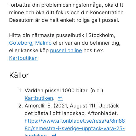
förbättra din problemlösningsförmåga, öka ditt
minne och öka ditt fokus och din koncentration.
Dessutom är de helt enkelt roliga galt pussel.
Hitta din närmaste pusselbutik i Stockholm,
Göteborg
,
Malmö
eller var än du befinner dig,
eller kanske köp
pussel online
hos t.ex.
Kartbutiken
Källor
Världen pussel 1000 bitar. (n.d.).
Kartbutiken
.
Amorelli, E. (2021, August 11). Upptäck
det bästa i ditt landskap. Aftonbladet.
https://www.aftonbladet.se/resa/a/8m88
8d/semestra-i-sverige–upptack-vara-25-
landskap.