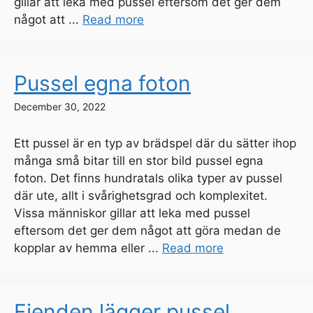
gillar att leka med pussel eftersom det ger dem
något att ...
Read more
Pussel egna foton
December 30, 2022
Ett pussel är en typ av brädspel där du sätter ihop
många små bitar till en stor bild pussel egna
foton. Det finns hundratals olika typer av pussel
där ute, allt i svårighetsgrad och komplexitet.
Vissa människor gillar att leka med pussel
eftersom det ger dem något att göra medan de
kopplar av hemma eller ...
Read more
Fienden lägger pussel