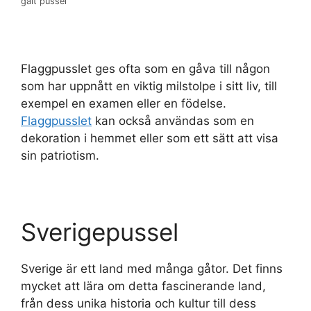
galt pussel
Flaggpusslet ges ofta som en gåva till någon
som har uppnått en viktig milstolpe i sitt liv, till
exempel en examen eller en födelse.
Flaggpusslet
kan också användas som en
dekoration i hemmet eller som ett sätt att visa
sin patriotism.
Sverigepussel
Sverige är ett land med många gåtor. Det finns
mycket att lära om detta fascinerande land,
från dess unika historia och kultur till dess