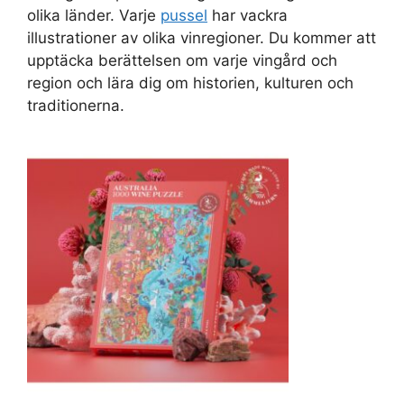
olika länder. Varje
pussel
har vackra
illustrationer av olika vinregioner. Du kommer att
upptäcka berättelsen om varje vingård och
region och lära dig om historien, kulturen och
traditionerna.