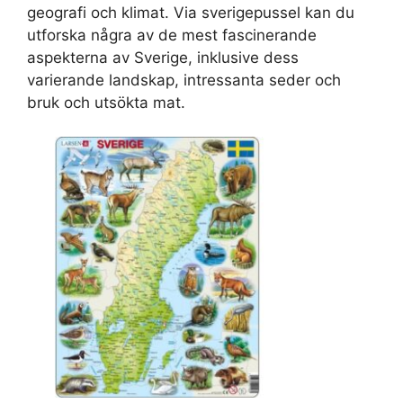
geografi och klimat. Via sverigepussel kan du
utforska några av de mest fascinerande
aspekterna av Sverige, inklusive dess
varierande landskap, intressanta seder och
bruk och utsökta mat.