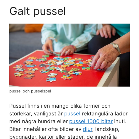
Galt pussel
pussel och pusselspel
Pussel finns i en mängd olika former och
storlekar, vanligast är
pussel
rektangulära lådor
med några hundra eller
pussel 1000 bitar
inuti.
Bitar innehåller ofta bilder av
djur
, landskap,
byggnader, kartor eller städer, de innehålla