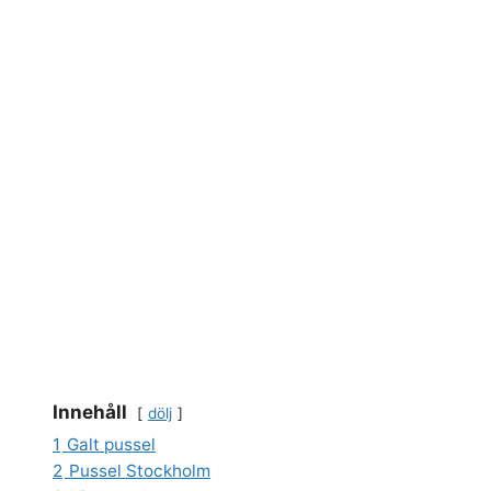
Innehåll
dölj
1
Galt pussel
2
Pussel Stockholm