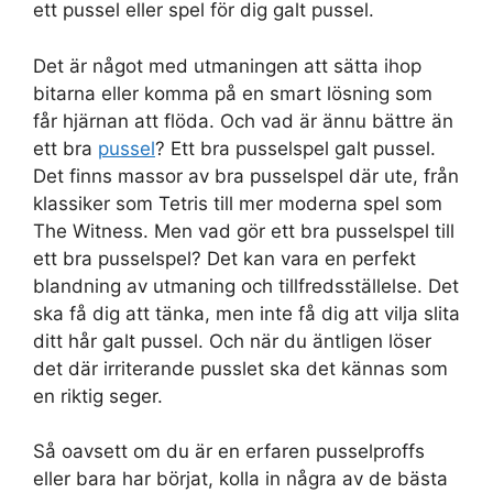
ett pussel eller spel för dig galt pussel.
Det är något med utmaningen att sätta ihop
bitarna eller komma på en smart lösning som
får hjärnan att flöda. Och vad är ännu bättre än
ett bra
pussel
? Ett bra pusselspel galt pussel.
Det finns massor av bra pusselspel där ute, från
klassiker som Tetris till mer moderna spel som
The Witness. Men vad gör ett bra pusselspel till
ett bra pusselspel? Det kan vara en perfekt
blandning av utmaning och tillfredsställelse. Det
ska få dig att tänka, men inte få dig att vilja slita
ditt hår galt pussel. Och när du äntligen löser
det där irriterande pusslet ska det kännas som
en riktig seger.
Så oavsett om du är en erfaren pusselproffs
eller bara har börjat, kolla in några av de bästa