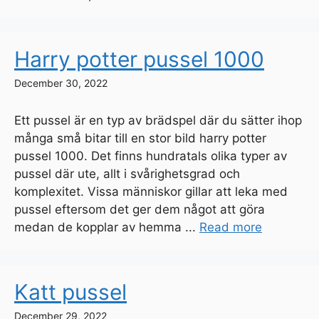
Harry potter pussel 1000
December 30, 2022
Ett pussel är en typ av brädspel där du sätter ihop
många små bitar till en stor bild harry potter
pussel 1000. Det finns hundratals olika typer av
pussel där ute, allt i svårighetsgrad och
komplexitet. Vissa människor gillar att leka med
pussel eftersom det ger dem något att göra
medan de kopplar av hemma ...
Read more
Katt pussel
December 29, 2022