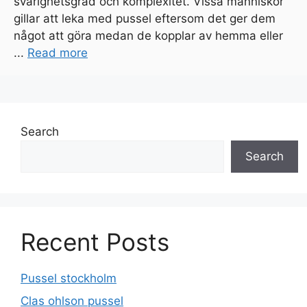
svårighetsgrad och komplexitet. Vissa människor
gillar att leka med pussel eftersom det ger dem
något att göra medan de kopplar av hemma eller
...
Read more
Search
Search
Recent Posts
Pussel stockholm
Clas ohlson pussel