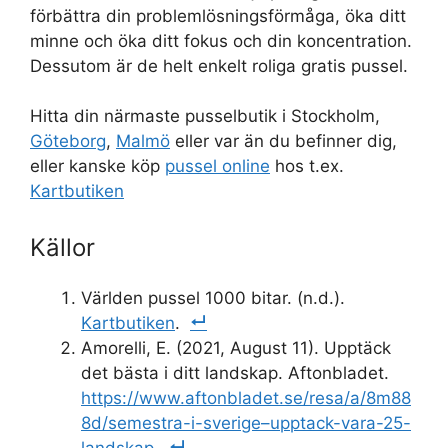
förbättra din problemlösningsförmåga, öka ditt
minne och öka ditt fokus och din koncentration.
Dessutom är de helt enkelt roliga gratis pussel.
Hitta din närmaste pusselbutik i Stockholm,
Göteborg
,
Malmö
eller var än du befinner dig,
eller kanske köp
pussel online
hos t.ex.
Kartbutiken
Källor
Världen pussel 1000 bitar. (n.d.).
Kartbutiken
.
Amorelli, E. (2021, August 11). Upptäck
det bästa i ditt landskap. Aftonbladet.
https://www.aftonbladet.se/resa/a/8m88
8d/semestra-i-sverige–upptack-vara-25-
landskap.