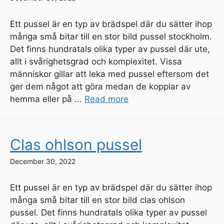
Ett pussel är en typ av brädspel där du sätter ihop
många små bitar till en stor bild pussel stockholm.
Det finns hundratals olika typer av pussel där ute,
allt i svårighetsgrad och komplexitet. Vissa
människor gillar att leka med pussel eftersom det
ger dem något att göra medan de kopplar av
hemma eller på ...
Read more
Clas ohlson pussel
December 30, 2022
Ett pussel är en typ av brädspel där du sätter ihop
många små bitar till en stor bild clas ohlson
pussel. Det finns hundratals olika typer av pussel