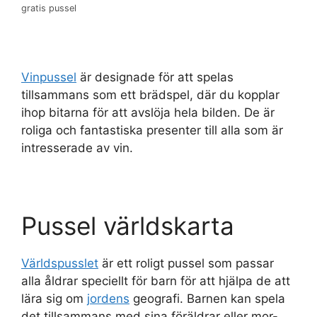
gratis pussel
Vinpussel
är designade för att spelas
tillsammans som ett brädspel, där du kopplar
ihop bitarna för att avslöja hela bilden. De är
roliga och fantastiska presenter till alla som är
intresserade av vin.
Pussel världskarta
Världspusslet
är ett roligt pussel som passar
alla åldrar speciellt för barn för att hjälpa de att
lära sig om
jordens
geografi. Barnen kan spela
det tillsammans med sina föräldrar eller mor-