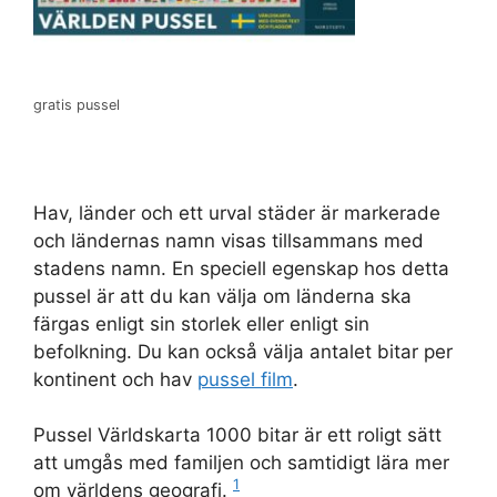
gratis pussel
Hav, länder och ett urval städer är markerade
och ländernas namn visas tillsammans med
stadens namn. En speciell egenskap hos detta
pussel är att du kan välja om länderna ska
färgas enligt sin storlek eller enligt sin
befolkning. Du kan också välja antalet bitar per
kontinent och hav
pussel film
.
Pussel Världskarta 1000 bitar är ett roligt sätt
att umgås med familjen och samtidigt lära mer
1
om världens geografi.