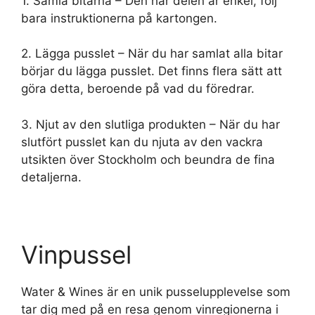
1. Samla bitarna – Den här delen är enkel, följ
bara instruktionerna på kartongen.
2. Lägga pusslet – När du har samlat alla bitar
börjar du lägga pusslet. Det finns flera sätt att
göra detta, beroende på vad du föredrar.
3. Njut av den slutliga produkten – När du har
slutfört pusslet kan du njuta av den vackra
utsikten över Stockholm och beundra de fina
detaljerna.
Vinpussel
Water & Wines är en unik pusselupplevelse som
tar dig med på en resa genom vinregionerna i