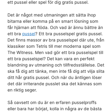
ett pussel eller spel för dig gratis pussel.
Det är något med utmaningen att sätta ihop
bitarna eller komma på en smart lösning som
får hjärnan att flöda. Och vad är ännu bättre än
ett bra
pussel
? Ett bra pusselspel gratis pussel.
Det finns massor av bra pusselspel där ute, från
klassiker som Tetris till mer moderna spel som
The Witness. Men vad gör ett bra pusselspel till
ett bra pusselspel? Det kan vara en perfekt
blandning av utmaning och tillfredsställelse. Det
ska få dig att tänka, men inte få dig att vilja slita
ditt hår gratis pussel. Och när du äntligen löser
det där irriterande pusslet ska det kännas som
en riktig seger.
Så oavsett om du är en erfaren pusselproffs
eller bara har börjat, kolla in några av de bästa