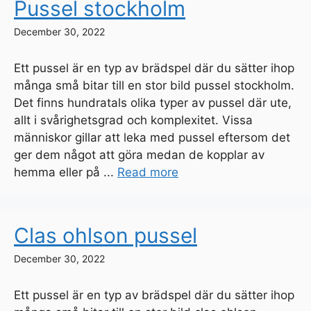
Pussel stockholm
December 30, 2022
Ett pussel är en typ av brädspel där du sätter ihop
många små bitar till en stor bild pussel stockholm.
Det finns hundratals olika typer av pussel där ute,
allt i svårighetsgrad och komplexitet. Vissa
människor gillar att leka med pussel eftersom det
ger dem något att göra medan de kopplar av
hemma eller på ...
Read more
Clas ohlson pussel
December 30, 2022
Ett pussel är en typ av brädspel där du sätter ihop