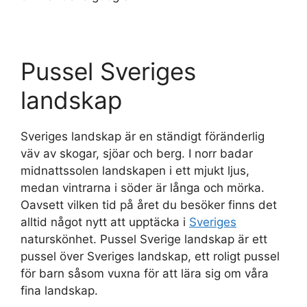
Pussel Sveriges
landskap
Sveriges landskap är en ständigt föränderlig
väv av skogar, sjöar och berg. I norr badar
midnattssolen landskapen i ett mjukt ljus,
medan vintrarna i söder är långa och mörka.
Oavsett vilken tid på året du besöker finns det
alltid något nytt att upptäcka i
Sveriges
naturskönhet. Pussel Sverige landskap är ett
pussel över Sveriges landskap, ett roligt pussel
för barn såsom vuxna för att lära sig om våra
fina landskap.