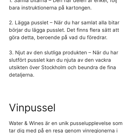
1. Samla bitarna – Den här delen är enkel, följ
bara instruktionerna på kartongen.
2. Lägga pusslet – När du har samlat alla bitar
börjar du lägga pusslet. Det finns flera sätt att
göra detta, beroende på vad du föredrar.
3. Njut av den slutliga produkten – När du har
slutfört pusslet kan du njuta av den vackra
utsikten över Stockholm och beundra de fina
detaljerna.
Vinpussel
Water & Wines är en unik pusselupplevelse som
tar dig med på en resa genom vinregionerna i