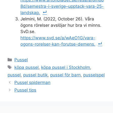
8d/semestra-i-sverige–upptack-vara-25-
landskap.
Jelmini, M. (2022, October 26). Våra
ögons rörelser avslöjar hur bra vi minns.
SvD.se.
https://www.svd.se/a/wAeO1G/vara-
ogons-rorelser-kan-forutse-demens.
Categories
Pussel
Tags
köpa pussel
,
köpa pussel i Stockholm
,
pussel
,
pussel butik
,
pussel för barn
,
pusselspel
Pussel spiderman
Pussel tips