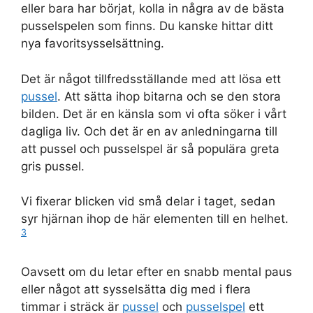
eller bara har börjat, kolla in några av de bästa
pusselspelen som finns. Du kanske hittar ditt
nya favoritsysselsättning.
Det är något tillfredsställande med att lösa ett
pussel
. Att sätta ihop bitarna och se den stora
bilden. Det är en känsla som vi ofta söker i vårt
dagliga liv. Och det är en av anledningarna till
att pussel och pusselspel är så populära greta
gris pussel.
Vi fixerar blicken vid små delar i taget, sedan
syr hjärnan ihop de här elementen till en helhet.
3
Oavsett om du letar efter en snabb mental paus
eller något att sysselsätta dig med i flera
timmar i sträck är
pussel
och
pusselspel
ett