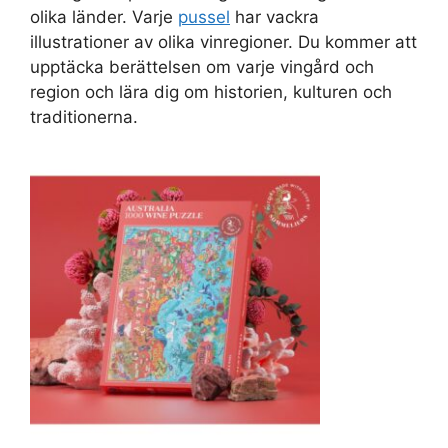
olika länder. Varje
pussel
har vackra
illustrationer av olika vinregioner. Du kommer att
upptäcka berättelsen om varje vingård och
region och lära dig om historien, kulturen och
traditionerna.