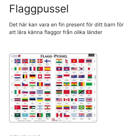
Flaggpussel
Det här kan vara en fin present för ditt barn för
att lära känna flaggor från olika länder