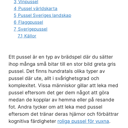
3
Vinpussel
4
Pussel världskarta
5
Pussel Sveriges landskap
6
Flaggpussel
7
Sverigepussel
7.1
Källor
Ett pussel är en typ av brädspel där du sätter
ihop många små bitar till en stor bild greta gris
pussel. Det finns hundratals olika typer av
pussel där ute, allt i svårighetsgrad och
komplexitet. Vissa människor gillar att leka med
pussel eftersom det ger dem något att göra
medan de kopplar av hemma eller på resande
fot. Andra tycker om att leka med pussel
eftersom det tränar deras hjärnor och förbättrar
kognitiva färdigheter
roliga pussel för vuxna
.