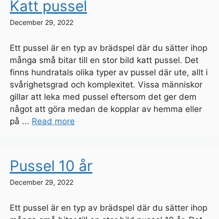
Katt pussel
December 29, 2022
Ett pussel är en typ av brädspel där du sätter ihop
många små bitar till en stor bild katt pussel. Det
finns hundratals olika typer av pussel där ute, allt i
svårighetsgrad och komplexitet. Vissa människor
gillar att leka med pussel eftersom det ger dem
något att göra medan de kopplar av hemma eller
på ...
Read more
Pussel 10 år
December 29, 2022
Ett pussel är en typ av brädspel där du sätter ihop