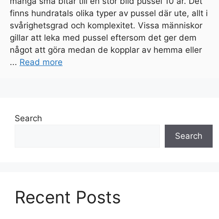
många små bitar till en stor bild pussel 10 år. Det
finns hundratals olika typer av pussel där ute, allt i
svårighetsgrad och komplexitet. Vissa människor
gillar att leka med pussel eftersom det ger dem
något att göra medan de kopplar av hemma eller
...
Read more
Search
Search
Recent Posts