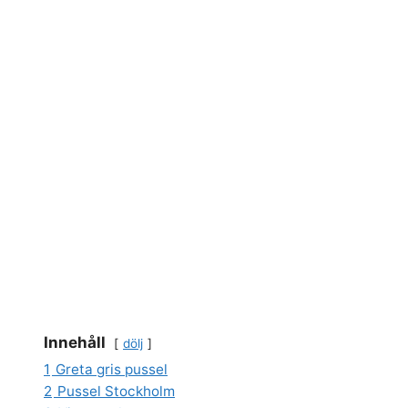
Innehåll
dölj
1
Greta gris pussel
2
Pussel Stockholm