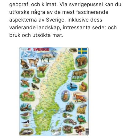
geografi och klimat. Via sverigepussel kan du
utforska några av de mest fascinerande
aspekterna av Sverige, inklusive dess
varierande landskap, intressanta seder och
bruk och utsökta mat.