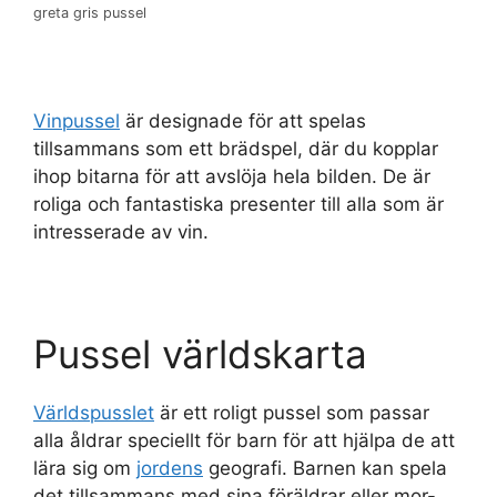
greta gris pussel
Vinpussel
är designade för att spelas
tillsammans som ett brädspel, där du kopplar
ihop bitarna för att avslöja hela bilden. De är
roliga och fantastiska presenter till alla som är
intresserade av vin.
Pussel världskarta
Världspusslet
är ett roligt pussel som passar
alla åldrar speciellt för barn för att hjälpa de att
lära sig om
jordens
geografi. Barnen kan spela
det tillsammans med sina föräldrar eller mor-