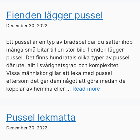
Fienden lägger pussel
December 30, 2022
Ett pussel är en typ av brädspel där du sätter ihop
många små bitar till en stor bild fienden lägger
pussel. Det finns hundratals olika typer av pussel
där ute, allt i svårighetsgrad och komplexitet.
Vissa människor gillar att leka med pussel
eftersom det ger dem något att göra medan de
kopplar av hemma eller ...
Read more
Pussel lekmatta
December 30, 2022