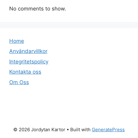
No comments to show.
Home
Användarvillkor
Integritetspolicy
Kontakta oss
Om Oss
© 2026 Jordytan Kartor
• Built with
GeneratePress