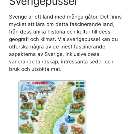
Sverigepussel
Sverige är ett land med många gåtor. Det finns
mycket att lära om detta fascinerande land,
från dess unika historia och kultur till dess
geografi och klimat. Via sverigepussel kan du
utforska några av de mest fascinerande
aspekterna av Sverige, inklusive dess
varierande landskap, intressanta seder och
bruk och utsökta mat.