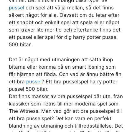
vänner. Det finns en mängd olika typer av
pussel
och spel att välja mellan, så det finns
säkert något för alla. Oavsett om du letar efter
ett snabbt och enkelt spel att spela eller något
som kräver lite mer tid och eftertanke finns det
ett pussel eller spel för dig harry potter pussel
500 bitar.
Det är något med utmaningen att sätta ihop
bitarna eller komma på en smart lösning som
får hjärnan att flöda. Och vad är ännu bättre än
ett bra
pussel
? Ett bra pusselspel harry potter
pussel 500 bitar.
Det finns massor av bra pusselspel där ute, från
klassiker som Tetris till mer moderna spel som
The Witness. Men vad gör ett bra pusselspel till
ett bra pusselspel? Det kan vara en perfekt
blandning av utmaning och tillfredsställelse. Det