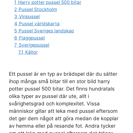
1
Harry potter pussel 500 bitar
2
Pussel Stockholm
3
Vinpussel
4
Pussel världskarta
5
Pussel Sveriges landskap
6
Flaggpussel
7
Sverigepussel
7.1
Källor
Ett pussel är en typ av brädspel där du sätter
ihop många små bitar till en stor bild harry
potter pussel 500 bitar. Det finns hundratals
olika typer av pussel där ute, allt i
svårighetsgrad och komplexitet. Vissa
människor gillar att leka med pussel eftersom
det ger dem något att göra medan de kopplar
av hemma eller på resande fot. Andra tycker