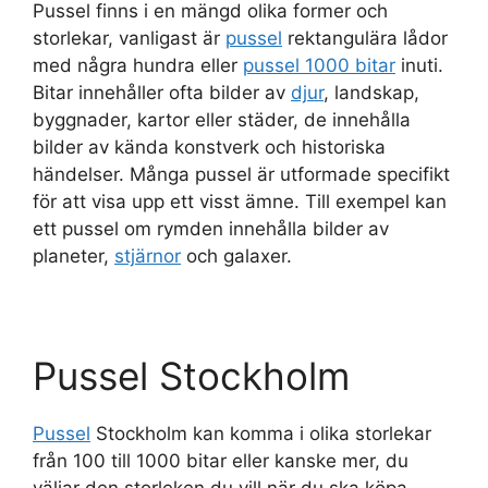
Pussel finns i en mängd olika former och
storlekar, vanligast är
pussel
rektangulära lådor
med några hundra eller
pussel 1000 bitar
inuti.
Bitar innehåller ofta bilder av
djur
, landskap,
byggnader, kartor eller städer, de innehålla
bilder av kända konstverk och historiska
händelser. Många pussel är utformade specifikt
för att visa upp ett visst ämne. Till exempel kan
ett pussel om rymden innehålla bilder av
planeter,
stjärnor
och galaxer.
Pussel Stockholm
Pussel
Stockholm kan komma i olika storlekar
från 100 till 1000 bitar eller kanske mer, du
väljar den storleken du vill när du ska köpa