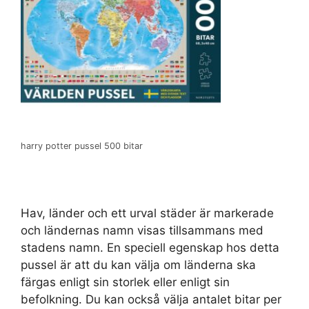
harry potter pussel 500 bitar
Hav, länder och ett urval städer är markerade
och ländernas namn visas tillsammans med
stadens namn. En speciell egenskap hos detta
pussel är att du kan välja om länderna ska
färgas enligt sin storlek eller enligt sin
befolkning. Du kan också välja antalet bitar per