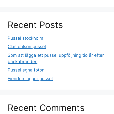
Recent Posts
Pussel stockholm
Clas ohlson pussel
Som att lägga ett pussel uppföljning tio år efter
backabranden
Pussel egna foton
Fienden lägger pussel
Recent Comments