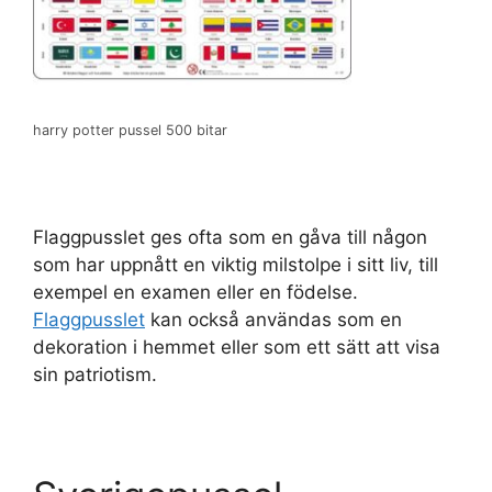
harry potter pussel 500 bitar
Flaggpusslet ges ofta som en gåva till någon
som har uppnått en viktig milstolpe i sitt liv, till
exempel en examen eller en födelse.
Flaggpusslet
kan också användas som en
dekoration i hemmet eller som ett sätt att visa
sin patriotism.