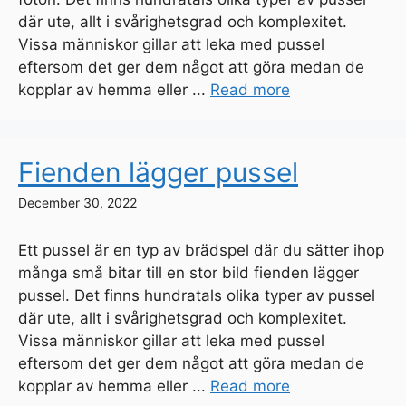
där ute, allt i svårighetsgrad och komplexitet.
Vissa människor gillar att leka med pussel
eftersom det ger dem något att göra medan de
kopplar av hemma eller ...
Read more
Fienden lägger pussel
December 30, 2022
Ett pussel är en typ av brädspel där du sätter ihop
många små bitar till en stor bild fienden lägger
pussel. Det finns hundratals olika typer av pussel
där ute, allt i svårighetsgrad och komplexitet.
Vissa människor gillar att leka med pussel
eftersom det ger dem något att göra medan de
kopplar av hemma eller ...
Read more