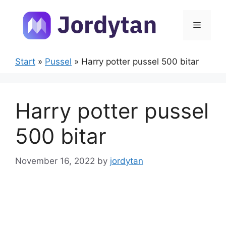
Skip
to
Menu
content
Start
»
Pussel
»
Harry potter pussel 500 bitar
Harry potter pussel
500 bitar
November 16, 2022
by
jordytan