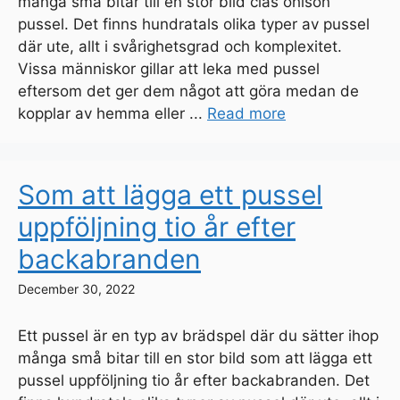
många små bitar till en stor bild clas ohlson
pussel. Det finns hundratals olika typer av pussel
där ute, allt i svårighetsgrad och komplexitet.
Vissa människor gillar att leka med pussel
eftersom det ger dem något att göra medan de
kopplar av hemma eller ...
Read more
Som att lägga ett pussel
uppföljning tio år efter
backabranden
December 30, 2022
Ett pussel är en typ av brädspel där du sätter ihop
många små bitar till en stor bild som att lägga ett
pussel uppföljning tio år efter backabranden. Det