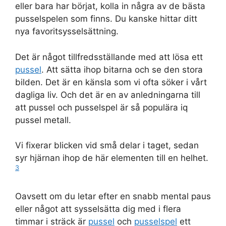
eller bara har börjat, kolla in några av de bästa
pusselspelen som finns. Du kanske hittar ditt
nya favoritsysselsättning.
Det är något tillfredsställande med att lösa ett
pussel
. Att sätta ihop bitarna och se den stora
bilden. Det är en känsla som vi ofta söker i vårt
dagliga liv. Och det är en av anledningarna till
att pussel och pusselspel är så populära iq
pussel metall.
Vi fixerar blicken vid små delar i taget, sedan
syr hjärnan ihop de här elementen till en helhet.
3
Oavsett om du letar efter en snabb mental paus
eller något att sysselsätta dig med i flera
timmar i sträck är
pussel
och
pusselspel
ett