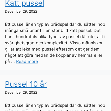
Katt pussel
December 29, 2022
Ett pussel är en typ av brädspel där du sätter ihop
många små bitar till en stor bild katt pussel. Det
finns hundratals olika typer av pussel där ute, allt i
svårighetsgrad och komplexitet. Vissa människor
gillar att leka med pussel eftersom det ger dem
något att göra medan de kopplar av hemma eller
på ...
Read more
Pussel 10 år
December 29, 2022
Ett pussel är en typ av brädspel där du sätter ihop