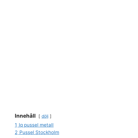
Innehåll
dölj
1
Iq pussel metall
2
Pussel Stockholm