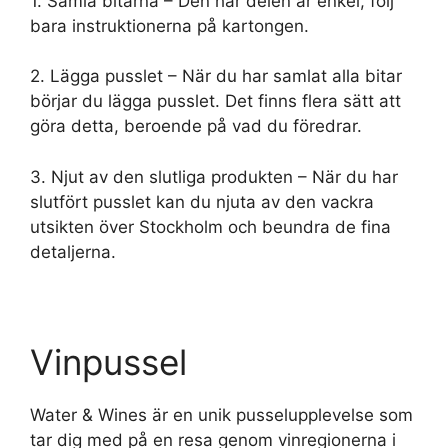
1. Samla bitarna – Den här delen är enkel, följ
bara instruktionerna på kartongen.
2. Lägga pusslet – När du har samlat alla bitar
börjar du lägga pusslet. Det finns flera sätt att
göra detta, beroende på vad du föredrar.
3. Njut av den slutliga produkten – När du har
slutfört pusslet kan du njuta av den vackra
utsikten över Stockholm och beundra de fina
detaljerna.
Vinpussel
Water & Wines är en unik pusselupplevelse som
tar dig med på en resa genom vinregionerna i