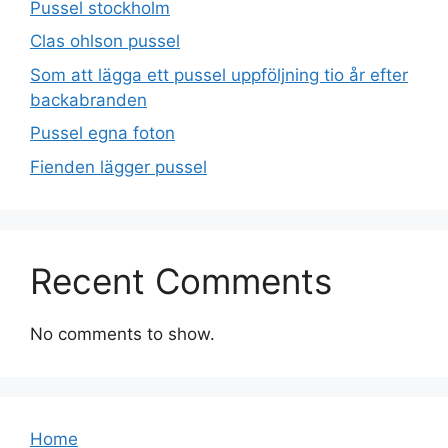
Pussel stockholm
Clas ohlson pussel
Som att lägga ett pussel uppföljning tio år efter
backabranden
Pussel egna foton
Fienden lägger pussel
Recent Comments
No comments to show.
Home