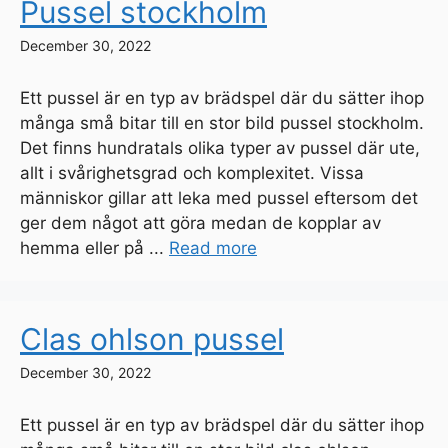
Pussel stockholm
December 30, 2022
Ett pussel är en typ av brädspel där du sätter ihop
många små bitar till en stor bild pussel stockholm.
Det finns hundratals olika typer av pussel där ute,
allt i svårighetsgrad och komplexitet. Vissa
människor gillar att leka med pussel eftersom det
ger dem något att göra medan de kopplar av
hemma eller på ...
Read more
Clas ohlson pussel
December 30, 2022
Ett pussel är en typ av brädspel där du sätter ihop