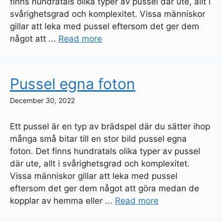
finns hundratals olika typer av pussel där ute, allt i
svårighetsgrad och komplexitet. Vissa människor
gillar att leka med pussel eftersom det ger dem
något att ...
Read more
Pussel egna foton
December 30, 2022
Ett pussel är en typ av brädspel där du sätter ihop
många små bitar till en stor bild pussel egna
foton. Det finns hundratals olika typer av pussel
där ute, allt i svårighetsgrad och komplexitet.
Vissa människor gillar att leka med pussel
eftersom det ger dem något att göra medan de
kopplar av hemma eller ...
Read more