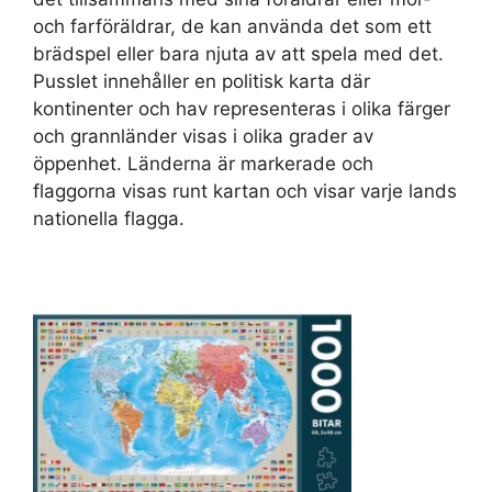
och farföräldrar, de kan använda det som ett
brädspel eller bara njuta av att spela med det.
Pusslet innehåller en politisk karta där
kontinenter och hav representeras i olika färger
och grannländer visas i olika grader av
öppenhet. Länderna är markerade och
flaggorna visas runt kartan och visar varje lands
nationella flagga.