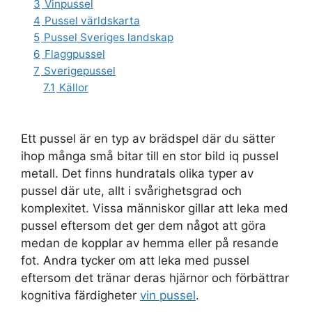
3
Vinpussel
4
Pussel världskarta
5
Pussel Sveriges landskap
6
Flaggpussel
7
Sverigepussel
7.1
Källor
Ett pussel är en typ av brädspel där du sätter
ihop många små bitar till en stor bild iq pussel
metall. Det finns hundratals olika typer av
pussel där ute, allt i svårighetsgrad och
komplexitet. Vissa människor gillar att leka med
pussel eftersom det ger dem något att göra
medan de kopplar av hemma eller på resande
fot. Andra tycker om att leka med pussel
eftersom det tränar deras hjärnor och förbättrar
kognitiva färdigheter
vin pussel
.