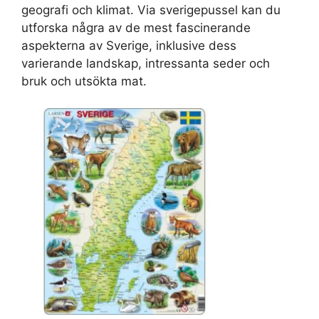
geografi och klimat. Via sverigepussel kan du
utforska några av de mest fascinerande
aspekterna av Sverige, inklusive dess
varierande landskap, intressanta seder och
bruk och utsökta mat.