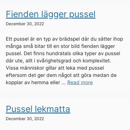
Fienden lägger pussel
December 30, 2022
Ett pussel är en typ av brädspel där du sätter ihop
många små bitar till en stor bild fienden lägger
pussel. Det finns hundratals olika typer av pussel
där ute, allt i svårighetsgrad och komplexitet.
Vissa människor gillar att leka med pussel
eftersom det ger dem något att göra medan de
kopplar av hemma eller ...
Read more
Pussel lekmatta
December 30, 2022