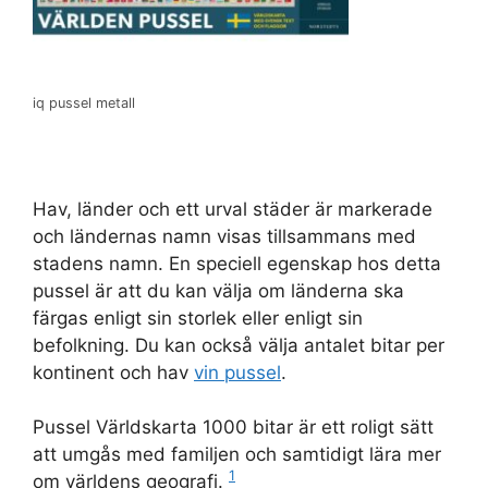
iq pussel metall
Hav, länder och ett urval städer är markerade
och ländernas namn visas tillsammans med
stadens namn. En speciell egenskap hos detta
pussel är att du kan välja om länderna ska
färgas enligt sin storlek eller enligt sin
befolkning. Du kan också välja antalet bitar per
kontinent och hav
vin pussel
.
Pussel Världskarta 1000 bitar är ett roligt sätt
att umgås med familjen och samtidigt lära mer
1
om världens geografi.