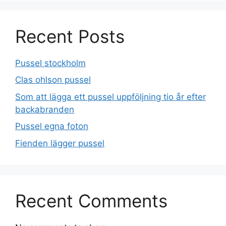
Recent Posts
Pussel stockholm
Clas ohlson pussel
Som att lägga ett pussel uppföljning tio år efter
backabranden
Pussel egna foton
Fienden lägger pussel
Recent Comments