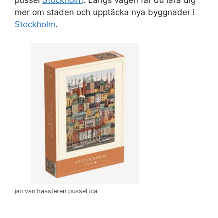
mer om staden och upptäcka nya byggnader i
Stockholm
.
jan van haasteren pussel ica