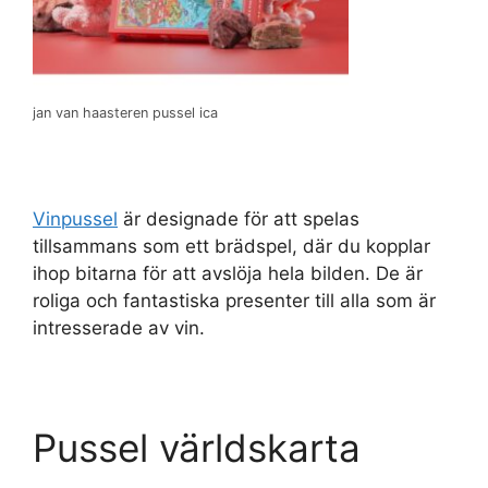
jan van haasteren pussel ica
Vinpussel
är designade för att spelas
tillsammans som ett brädspel, där du kopplar
ihop bitarna för att avslöja hela bilden. De är
roliga och fantastiska presenter till alla som är
intresserade av vin.
Pussel världskarta