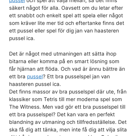
pussel
och spel att välja mellan, så det finns
säkert något för alla. Oavsett om du letar efter
ett snabbt och enkelt spel att spela eller något
som kräver lite mer tid och eftertanke finns det
ett pussel eller spel för dig jan van haasteren
pussel ica.
Det är något med utmaningen att sätta ihop
bitarna eller komma på en smart lösning som
får hjärnan att flöda. Och vad är ännu bättre än
ett bra
pussel
? Ett bra pusselspel jan van
haasteren pussel ica.
Det finns massor av bra pusselspel där ute, från
klassiker som Tetris till mer moderna spel som
The Witness. Men vad gör ett bra pusselspel till
ett bra pusselspel? Det kan vara en perfekt
blandning av utmaning och tillfredsställelse. Det
ska få dig att tänka, men inte få dig att vilja slita