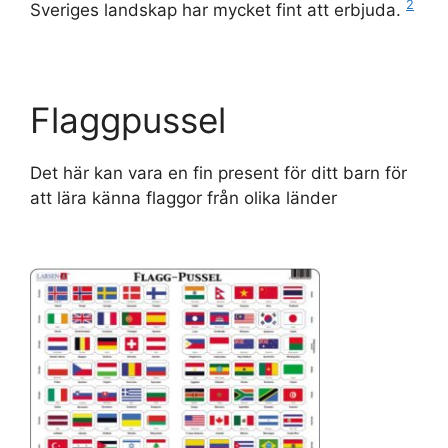
2
Sveriges landskap har mycket fint att erbjuda.
Flaggpussel
Det här kan vara en fin present för ditt barn för
att lära känna flaggor från olika länder