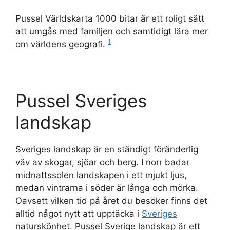
Pussel Världskarta 1000 bitar är ett roligt sätt
att umgås med familjen och samtidigt lära mer
1
om världens geografi.
Pussel Sveriges
landskap
Sveriges landskap är en ständigt föränderlig
väv av skogar, sjöar och berg. I norr badar
midnattssolen landskapen i ett mjukt ljus,
medan vintrarna i söder är långa och mörka.
Oavsett vilken tid på året du besöker finns det
alltid något nytt att upptäcka i
Sveriges
naturskönhet. Pussel Sverige landskap är ett