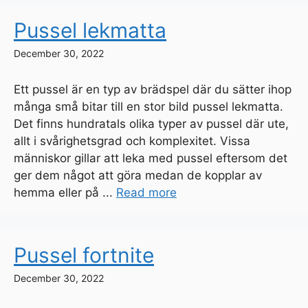
Pussel lekmatta
December 30, 2022
Ett pussel är en typ av brädspel där du sätter ihop
många små bitar till en stor bild pussel lekmatta.
Det finns hundratals olika typer av pussel där ute,
allt i svårighetsgrad och komplexitet. Vissa
människor gillar att leka med pussel eftersom det
ger dem något att göra medan de kopplar av
hemma eller på ...
Read more
Pussel fortnite
December 30, 2022