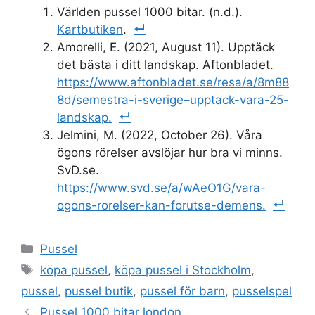
Världen pussel 1000 bitar. (n.d.).
Kartbutiken
.
Amorelli, E. (2021, August 11). Upptäck
det bästa i ditt landskap. Aftonbladet.
https://www.aftonbladet.se/resa/a/8m88
8d/semestra-i-sverige–upptack-vara-25-
landskap.
Jelmini, M. (2022, October 26). Våra
ögons rörelser avslöjar hur bra vi minns.
SvD.se.
https://www.svd.se/a/wAeO1G/vara-
ogons-rorelser-kan-forutse-demens.
Categories
Pussel
Tags
köpa pussel
,
köpa pussel i Stockholm
,
pussel
,
pussel butik
,
pussel för barn
,
pusselspel
Pussel 1000 bitar london