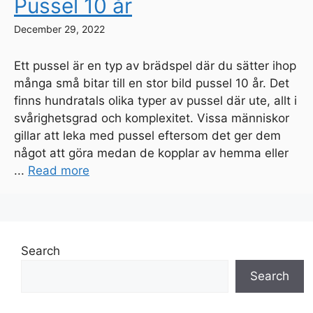
Pussel 10 år
December 29, 2022
Ett pussel är en typ av brädspel där du sätter ihop
många små bitar till en stor bild pussel 10 år. Det
finns hundratals olika typer av pussel där ute, allt i
svårighetsgrad och komplexitet. Vissa människor
gillar att leka med pussel eftersom det ger dem
något att göra medan de kopplar av hemma eller
...
Read more
Search
Search