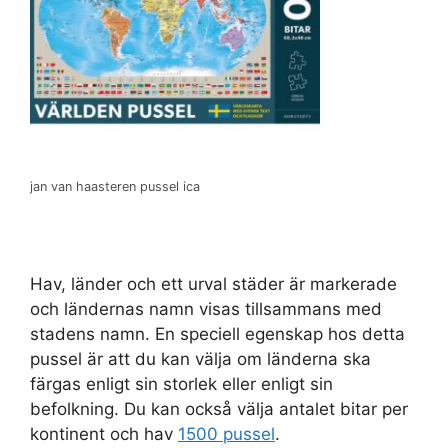
jan van haasteren pussel ica
Hav, länder och ett urval städer är markerade
och ländernas namn visas tillsammans med
stadens namn. En speciell egenskap hos detta
pussel är att du kan välja om länderna ska
färgas enligt sin storlek eller enligt sin
befolkning. Du kan också välja antalet bitar per
kontinent och hav
1500 pussel
.