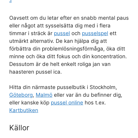
3
Oavsett om du letar efter en snabb mental paus
eller något att sysselsätta dig med i flera
timmar i sträck är
pussel
och
pusselspel
ett
utmärkt alternativ. De kan hjälpa dig att
förbättra din problemlösningsförmåga, öka ditt
minne och öka ditt fokus och din koncentration.
Dessutom är de helt enkelt roliga jan van
haasteren pussel ica.
Hitta din närmaste pusselbutik i Stockholm,
Göteborg
,
Malmö
eller var än du befinner dig,
eller kanske köp
pussel online
hos t.ex.
Kartbutiken
Källor