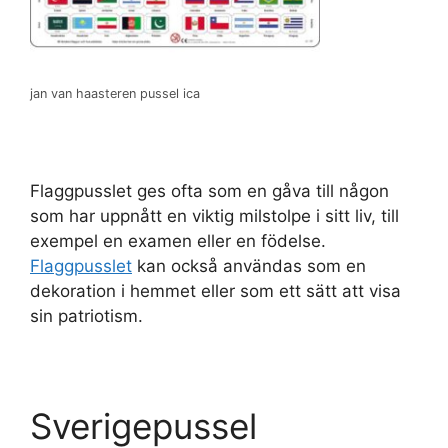
jan van haasteren pussel ica
Flaggpusslet ges ofta som en gåva till någon
som har uppnått en viktig milstolpe i sitt liv, till
exempel en examen eller en födelse.
Flaggpusslet
kan också användas som en
dekoration i hemmet eller som ett sätt att visa
sin patriotism.
Sverigepussel