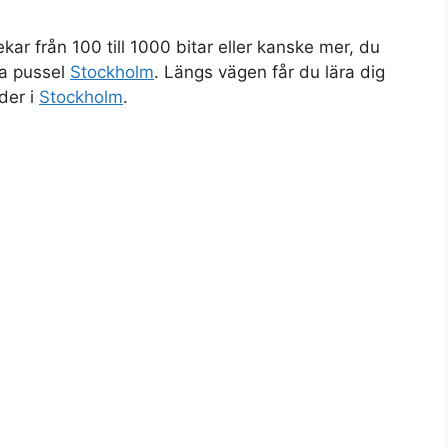
ar från 100 till 1000 bitar eller kanske mer, du
pa pussel
Stockholm
. Längs vägen får du lära dig
der i
Stockholm
.