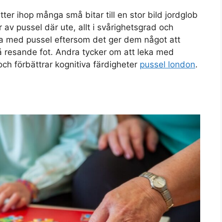
tter ihop många små bitar till en stor bild jordglob
 av pussel där ute, allt i svårighetsgrad och
eka med pussel eftersom det ger dem något att
 resande fot. Andra tycker om att leka med
och förbättrar kognitiva färdigheter
pussel london
.