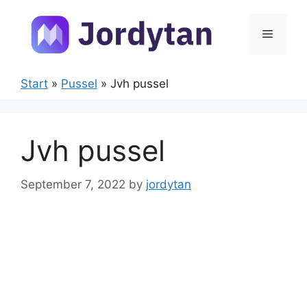
Skip
to
Menu
content
Start
»
Pussel
»
Jvh pussel
Jvh pussel
September 7, 2022
by
jordytan