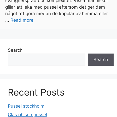
svårighetsgrad och komplexitet. Vissa människor
gillar att leka med pussel eftersom det ger dem
något att göra medan de kopplar av hemma eller
...
Read more
Search
Search
Recent Posts
Pussel stockholm
Clas ohlson pussel