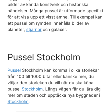
bilder av kända konstverk och historiska
händelser. Många pussel är utformade specifikt
för att visa upp ett visst ämne. Till exempel kan
ett pussel om rymden innehålla bilder av
planeter,
stjärnor
och galaxer.
Pussel Stockholm
Pussel
Stockholm kan komma i olika storlekar
från 100 till 1000 bitar eller kanske mer, du
väljar den storleken du vill när du ska köpa
pussel
Stockholm
. Längs vägen får du lära dig
mer om staden och upptäcka nya byggnader i
Stockholm
.