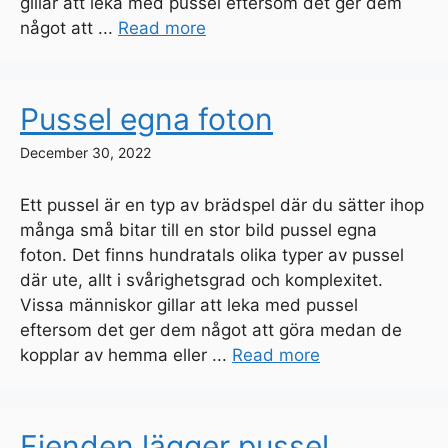
gillar att leka med pussel eftersom det ger dem
något att ...
Read more
Pussel egna foton
December 30, 2022
Ett pussel är en typ av brädspel där du sätter ihop
många små bitar till en stor bild pussel egna
foton. Det finns hundratals olika typer av pussel
där ute, allt i svårighetsgrad och komplexitet.
Vissa människor gillar att leka med pussel
eftersom det ger dem något att göra medan de
kopplar av hemma eller ...
Read more
Fienden lägger pussel