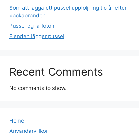
Som att lägga ett pussel uppföljning tio år efter
backabranden
Pussel egna foton
Fienden lägger pussel
Recent Comments
No comments to show.
Home
Användarvillkor