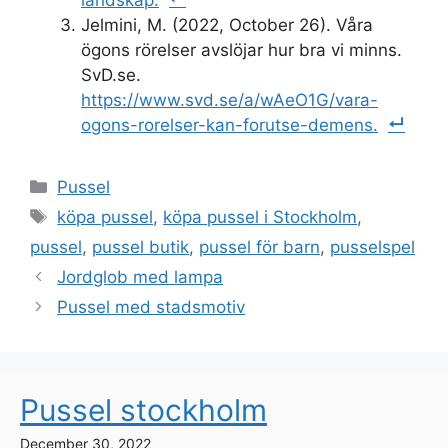
Jelmini, M. (2022, October 26). Våra
ögons rörelser avslöjar hur bra vi minns.
SvD.se.
https://www.svd.se/a/wAeO1G/vara-
ogons-rorelser-kan-forutse-demens.
Categories
Pussel
Tags
köpa pussel
,
köpa pussel i Stockholm
,
pussel
,
pussel butik
,
pussel för barn
,
pusselspel
Jordglob med lampa
Pussel med stadsmotiv
Pussel stockholm
December 30, 2022