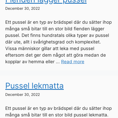
December 30, 2022
Ett pussel är en typ av brädspel där du sätter ihop
många små bitar till en stor bild fienden lägger
pussel. Det finns hundratals olika typer av pussel
där ute, allt i svårighetsgrad och komplexitet.
Vissa människor gillar att leka med pussel
eftersom det ger dem något att göra medan de
kopplar av hemma eller ...
Read more
Pussel lekmatta
December 30, 2022
Ett pussel är en typ av brädspel där du sätter ihop
många små bitar till en stor bild pussel lekmatta.