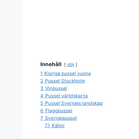
Innehåll
dölj
1
Kluriga pussel vuxna
2
Pussel Stockholm
3
Vinpussel
4
Pussel världskarta
5
Pussel Sveriges landskap
6
Flaggpussel
7
Sverigepussel
7.1
Källor