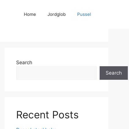
Home
Jordglob
Pussel
Search
Search
Recent Posts