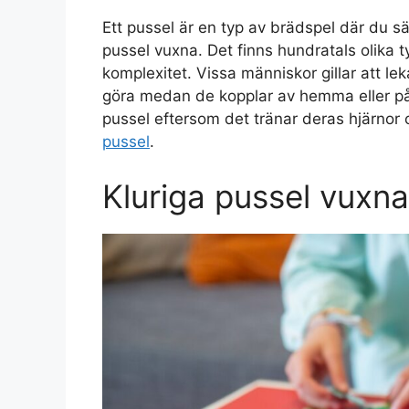
Ett pussel är en typ av brädspel där du sät
pussel vuxna. Det finns hundratals olika t
komplexitet. Vissa människor gillar att l
göra medan de kopplar av hemma eller på
pussel eftersom det tränar deras hjärnor 
pussel
.
Kluriga pussel vuxna