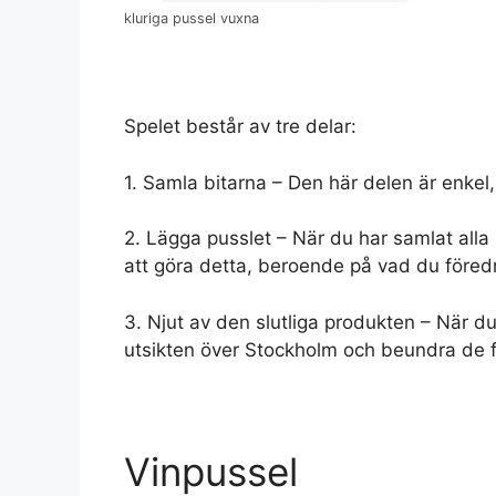
kluriga pussel vuxna
Spelet består av tre delar:
1. Samla bitarna – Den här delen är enkel,
2. Lägga pusslet – När du har samlat alla b
att göra detta, beroende på vad du föredr
3. Njut av den slutliga produkten – När du
utsikten över Stockholm och beundra de f
Vinpussel