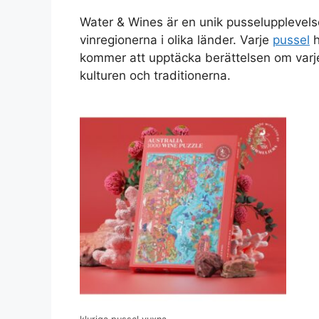
Water & Wines är en unik pusselupplevel
vinregionerna i olika länder. Varje
pussel
h
kommer att upptäcka berättelsen om varje 
kulturen och traditionerna.