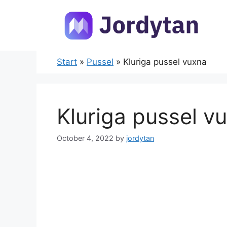
Skip
to
content
Start
»
Pussel
»
Kluriga pussel vuxna
Kluriga pussel v
October 4, 2022
by
jordytan