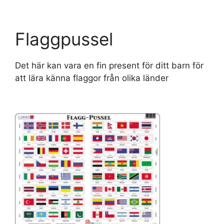
Flaggpussel
Det här kan vara en fin present för ditt barn för
att lära känna flaggor från olika länder