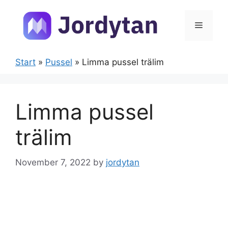
Skip
to
Menu
content
Start
»
Pussel
»
Limma pussel trälim
Limma pussel
trälim
November 7, 2022
by
jordytan