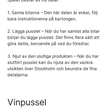
Spelet består av tre delar:
1. Samla bitarna – Den här delen är enkel, följ
bara instruktionerna på kartongen.
2. Lägga pusslet – När du har samlat alla bitar
börjar du lägga pusslet. Det finns flera sätt att
göra detta, beroende på vad du föredrar.
3. Njut av den slutliga produkten – När du har
slutfört pusslet kan du njuta av den vackra
utsikten över Stockholm och beundra de fina
detaljerna.
Vinpussel