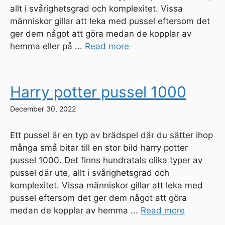
allt i svårighetsgrad och komplexitet. Vissa
människor gillar att leka med pussel eftersom det
ger dem något att göra medan de kopplar av
hemma eller på ...
Read more
Harry potter pussel 1000
December 30, 2022
Ett pussel är en typ av brädspel där du sätter ihop
många små bitar till en stor bild harry potter
pussel 1000. Det finns hundratals olika typer av
pussel där ute, allt i svårighetsgrad och
komplexitet. Vissa människor gillar att leka med
pussel eftersom det ger dem något att göra
medan de kopplar av hemma ...
Read more