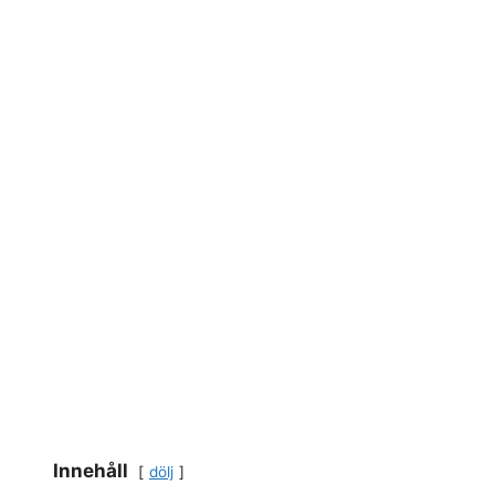
Innehåll
dölj