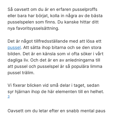
Så oavsett om du är en erfaren pusselproffs
eller bara har börjat, kolla in några av de bästa
pusselspelen som finns. Du kanske hittar ditt
nya favoritsysselsättning.
Det är något tillfredsställande med att lösa ett
pussel
. Att sätta ihop bitarna och se den stora
bilden. Det är en känsla som vi ofta söker i vårt
dagliga liv. Och det är en av anledningarna till
att pussel och pusselspel är så populära limma
pussel trälim.
Vi fixerar blicken vid små delar i taget, sedan
syr hjärnan ihop de här elementen till en helhet.
3
Oavsett om du letar efter en snabb mental paus