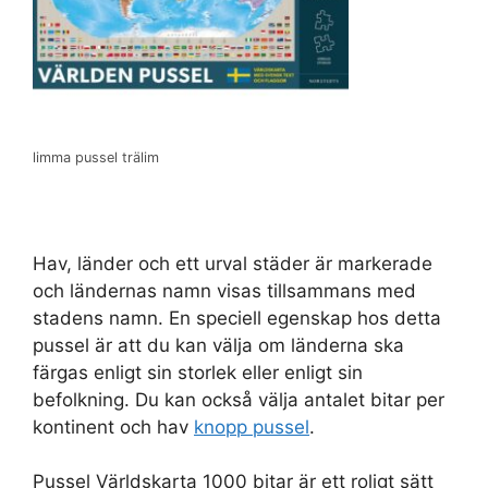
limma pussel trälim
Hav, länder och ett urval städer är markerade
och ländernas namn visas tillsammans med
stadens namn. En speciell egenskap hos detta
pussel är att du kan välja om länderna ska
färgas enligt sin storlek eller enligt sin
befolkning. Du kan också välja antalet bitar per
kontinent och hav
knopp pussel
.
Pussel Världskarta 1000 bitar är ett roligt sätt