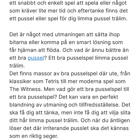
ett snabbt och enkelt spel att spela eller något
som kräver lite mer tid och eftertanke finns det
ett pussel eller spel för dig limma pussel trälim.
Det är något med utmaningen att sätta ihop
bitarna eller komma på en smart lösning som
får hjärnan att flöda. Och vad är ännu bättre än
ett bra
pussel
? Ett bra pusselspel limma pussel
trälim.
Det finns massor av bra pusselspel där ute, från
klassiker som Tetris till mer moderna spel som
The Witness. Men vad gör ett bra pusselspel till
ett bra pusselspel? Det kan vara en perfekt
blandning av utmaning och tillfredsställelse. Det
ska få dig att tänka, men inte få dig att vilja slita
ditt hår limma pussel trälim. Och när du äntligen
löser det där irriterande pusslet ska det kännas
som en riktig seger.