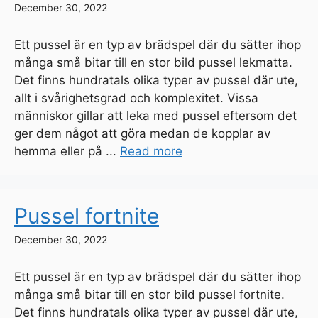
December 30, 2022
Ett pussel är en typ av brädspel där du sätter ihop
många små bitar till en stor bild pussel lekmatta.
Det finns hundratals olika typer av pussel där ute,
allt i svårighetsgrad och komplexitet. Vissa
människor gillar att leka med pussel eftersom det
ger dem något att göra medan de kopplar av
hemma eller på ...
Read more
Pussel fortnite
December 30, 2022
Ett pussel är en typ av brädspel där du sätter ihop
många små bitar till en stor bild pussel fortnite.
Det finns hundratals olika typer av pussel där ute,