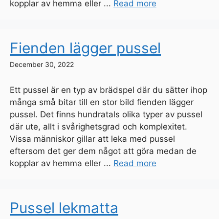
kopplar av hemma eller ...
Read more
Fienden lägger pussel
December 30, 2022
Ett pussel är en typ av brädspel där du sätter ihop
många små bitar till en stor bild fienden lägger
pussel. Det finns hundratals olika typer av pussel
där ute, allt i svårighetsgrad och komplexitet.
Vissa människor gillar att leka med pussel
eftersom det ger dem något att göra medan de
kopplar av hemma eller ...
Read more
Pussel lekmatta