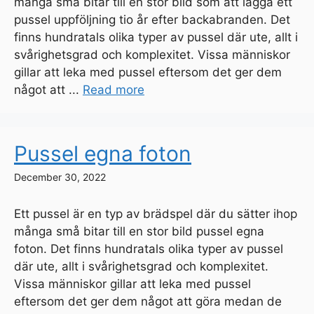
många små bitar till en stor bild som att lägga ett
pussel uppföljning tio år efter backabranden. Det
finns hundratals olika typer av pussel där ute, allt i
svårighetsgrad och komplexitet. Vissa människor
gillar att leka med pussel eftersom det ger dem
något att ...
Read more
Pussel egna foton
December 30, 2022
Ett pussel är en typ av brädspel där du sätter ihop
många små bitar till en stor bild pussel egna
foton. Det finns hundratals olika typer av pussel
där ute, allt i svårighetsgrad och komplexitet.
Vissa människor gillar att leka med pussel
eftersom det ger dem något att göra medan de