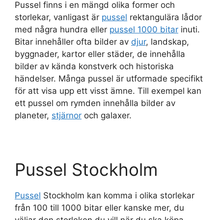
Pussel finns i en mängd olika former och
storlekar, vanligast är
pussel
rektangulära lådor
med några hundra eller
pussel 1000 bitar
inuti.
Bitar innehåller ofta bilder av
djur
, landskap,
byggnader, kartor eller städer, de innehålla
bilder av kända konstverk och historiska
händelser. Många pussel är utformade specifikt
för att visa upp ett visst ämne. Till exempel kan
ett pussel om rymden innehålla bilder av
planeter,
stjärnor
och galaxer.
Pussel Stockholm
Pussel
Stockholm kan komma i olika storlekar
från 100 till 1000 bitar eller kanske mer, du
väljar den storleken du vill när du ska köpa