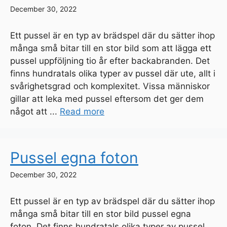
December 30, 2022
Ett pussel är en typ av brädspel där du sätter ihop
många små bitar till en stor bild som att lägga ett
pussel uppföljning tio år efter backabranden. Det
finns hundratals olika typer av pussel där ute, allt i
svårighetsgrad och komplexitet. Vissa människor
gillar att leka med pussel eftersom det ger dem
något att ...
Read more
Pussel egna foton
December 30, 2022
Ett pussel är en typ av brädspel där du sätter ihop
många små bitar till en stor bild pussel egna
foton. Det finns hundratals olika typer av pussel