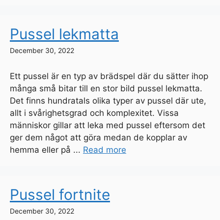
Pussel lekmatta
December 30, 2022
Ett pussel är en typ av brädspel där du sätter ihop
många små bitar till en stor bild pussel lekmatta.
Det finns hundratals olika typer av pussel där ute,
allt i svårighetsgrad och komplexitet. Vissa
människor gillar att leka med pussel eftersom det
ger dem något att göra medan de kopplar av
hemma eller på ...
Read more
Pussel fortnite
December 30, 2022