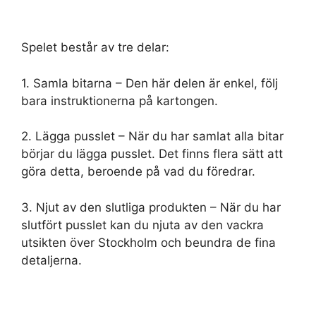
Spelet består av tre delar:
1. Samla bitarna – Den här delen är enkel, följ
bara instruktionerna på kartongen.
2. Lägga pusslet – När du har samlat alla bitar
börjar du lägga pusslet. Det finns flera sätt att
göra detta, beroende på vad du föredrar.
3. Njut av den slutliga produkten – När du har
slutfört pusslet kan du njuta av den vackra
utsikten över Stockholm och beundra de fina
detaljerna.