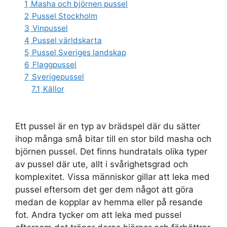
1
Masha och björnen pussel
2
Pussel Stockholm
3
Vinpussel
4
Pussel världskarta
5
Pussel Sveriges landskap
6
Flaggpussel
7
Sverigepussel
7.1
Källor
Ett pussel är en typ av brädspel där du sätter
ihop många små bitar till en stor bild masha och
björnen pussel. Det finns hundratals olika typer
av pussel där ute, allt i svårighetsgrad och
komplexitet. Vissa människor gillar att leka med
pussel eftersom det ger dem något att göra
medan de kopplar av hemma eller på resande
fot. Andra tycker om att leka med pussel