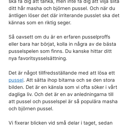
ska få dig att tänka, men inte få dig att vilja slita
ditt hår masha och björnen pussel. Och när du
äntligen löser det där irriterande pusslet ska det
kännas som en riktig seger.
Så oavsett om du är en erfaren pusselproffs
eller bara har börjat, kolla in några av de bästa
pusselspelen som finns. Du kanske hittar ditt
nya favoritsysselsättning.
Det är något tillfredsställande med att lösa ett
pussel
. Att sätta ihop bitarna och se den stora
bilden. Det är en känsla som vi ofta söker i vårt
dagliga liv. Och det är en av anledningarna till
att pussel och pusselspel är så populära masha
och björnen pussel.
Vi fixerar blicken vid små delar i taget, sedan