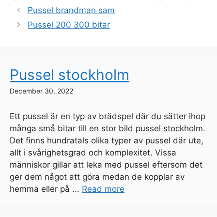
Pussel brandman sam
Pussel 200 300 bitar
Pussel stockholm
December 30, 2022
Ett pussel är en typ av brädspel där du sätter ihop
många små bitar till en stor bild pussel stockholm.
Det finns hundratals olika typer av pussel där ute,
allt i svårighetsgrad och komplexitet. Vissa
människor gillar att leka med pussel eftersom det
ger dem något att göra medan de kopplar av
hemma eller på ...
Read more