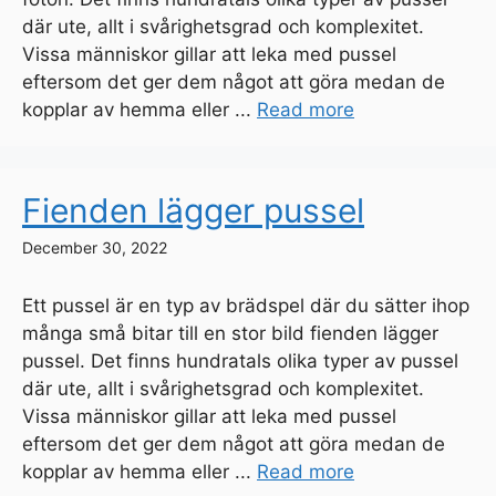
där ute, allt i svårighetsgrad och komplexitet.
Vissa människor gillar att leka med pussel
eftersom det ger dem något att göra medan de
kopplar av hemma eller ...
Read more
Fienden lägger pussel
December 30, 2022
Ett pussel är en typ av brädspel där du sätter ihop
många små bitar till en stor bild fienden lägger
pussel. Det finns hundratals olika typer av pussel
där ute, allt i svårighetsgrad och komplexitet.
Vissa människor gillar att leka med pussel
eftersom det ger dem något att göra medan de
kopplar av hemma eller ...
Read more