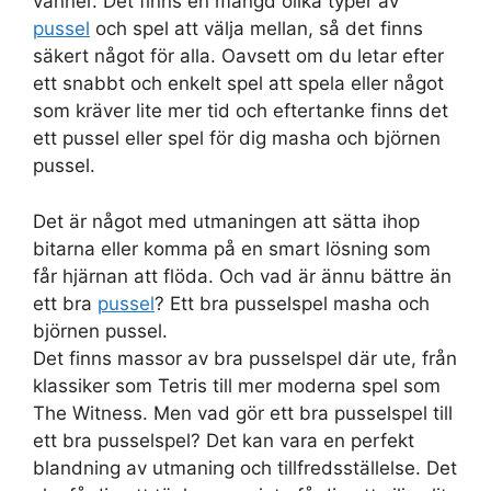
vänner. Det finns en mängd olika typer av
pussel
och spel att välja mellan, så det finns
säkert något för alla. Oavsett om du letar efter
ett snabbt och enkelt spel att spela eller något
som kräver lite mer tid och eftertanke finns det
ett pussel eller spel för dig masha och björnen
pussel.
Det är något med utmaningen att sätta ihop
bitarna eller komma på en smart lösning som
får hjärnan att flöda. Och vad är ännu bättre än
ett bra
pussel
? Ett bra pusselspel masha och
björnen pussel.
Det finns massor av bra pusselspel där ute, från
klassiker som Tetris till mer moderna spel som
The Witness. Men vad gör ett bra pusselspel till
ett bra pusselspel? Det kan vara en perfekt
blandning av utmaning och tillfredsställelse. Det