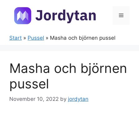
Skip
to
Menu
content
Start
»
Pussel
»
Masha och björnen pussel
Masha och björnen
pussel
November 10, 2022
by
jordytan