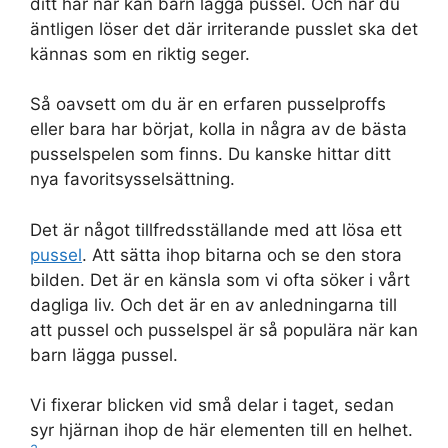
ditt hår när kan barn lägga pussel. Och när du
äntligen löser det där irriterande pusslet ska det
kännas som en riktig seger.
Så oavsett om du är en erfaren pusselproffs
eller bara har börjat, kolla in några av de bästa
pusselspelen som finns. Du kanske hittar ditt
nya favoritsysselsättning.
Det är något tillfredsställande med att lösa ett
pussel
. Att sätta ihop bitarna och se den stora
bilden. Det är en känsla som vi ofta söker i vårt
dagliga liv. Och det är en av anledningarna till
att pussel och pusselspel är så populära när kan
barn lägga pussel.
Vi fixerar blicken vid små delar i taget, sedan
syr hjärnan ihop de här elementen till en helhet.