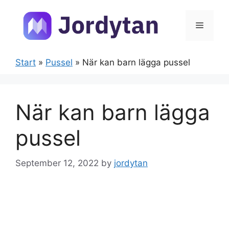
Skip
to
Menu
content
Start
»
Pussel
»
När kan barn lägga pussel
När kan barn lägga
pussel
September 12, 2022
by
jordytan