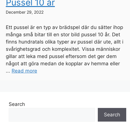
Pussel 10 år
December 29, 2022
Ett pussel är en typ av brädspel där du sätter ihop
många små bitar till en stor bild pussel 10 år. Det
finns hundratals olika typer av pussel där ute, allt i
svårighetsgrad och komplexitet. Vissa människor
gillar att leka med pussel eftersom det ger dem
något att göra medan de kopplar av hemma eller
...
Read more
Search
Search