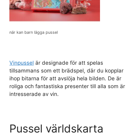
när kan barn lägga pussel
Vinpussel
är designade för att spelas
tillsammans som ett brädspel, där du kopplar
ihop bitarna för att avslöja hela bilden. De är
roliga och fantastiska presenter till alla som är
intresserade av vin.
Pussel världskarta