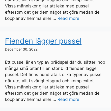
Vissa människor gillar att leka med pussel
eftersom det ger dem något att göra medan de
kopplar av hemma eller ...
Read more
Fienden lägger pussel
December 30, 2022
Ett pussel är en typ av brädspel där du sätter ihop
många små bitar till en stor bild fienden lägger
pussel. Det finns hundratals olika typer av pussel
där ute, allt i svårighetsgrad och komplexitet.
Vissa människor gillar att leka med pussel
eftersom det ger dem något att göra medan de
kopplar av hemma eller ...
Read more