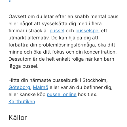
3
Oavsett om du letar efter en snabb mental paus
eller något att sysselsätta dig med i flera
timmar i sträck är
pussel
och
pusselspel
ett
utmärkt alternativ. De kan hjälpa dig att
förbättra din problemlösningsförmåga, öka ditt
minne och öka ditt fokus och din koncentration.
Dessutom är de helt enkelt roliga när kan barn
lägga pussel.
Hitta din närmaste pusselbutik i Stockholm,
Göteborg
,
Malmö
eller var än du befinner dig,
eller kanske köp
pussel online
hos t.ex.
Kartbutiken
Källor