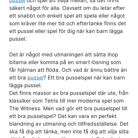
pussel
och spel att välja mellan, så det finns
säkert något för alla. Oavsett om du letar efter
ett snabbt och enkelt spel att spela eller något
som kräver lite mer tid och eftertanke finns det
ett pussel eller spel för dig när kan barn lägga
pussel.
Det är något med utmaningen att sätta ihop
bitarna eller komma på en smart lösning som
får hjärnan att flöda. Och vad är ännu bättre än
ett bra
pussel
? Ett bra pusselspel när kan barn
lägga pussel.
Det finns massor av bra pusselspel där ute, från
klassiker som Tetris till mer moderna spel som
The Witness. Men vad gör ett bra pusselspel till
ett bra pusselspel? Det kan vara en perfekt
blandning av utmaning och tillfredsställelse. Det
ska få dig att tänka, men inte få dig att vilja slita