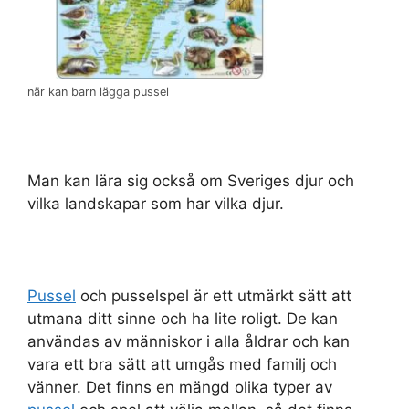
när kan barn lägga pussel
Man kan lära sig också om Sveriges djur och
vilka landskapar som har vilka djur.
Pussel
och pusselspel är ett utmärkt sätt att
utmana ditt sinne och ha lite roligt. De kan
användas av människor i alla åldrar och kan
vara ett bra sätt att umgås med familj och
vänner. Det finns en mängd olika typer av