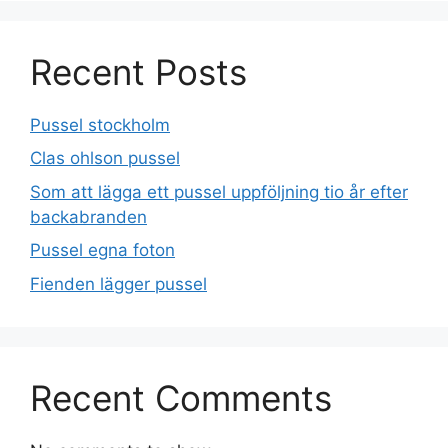
Recent Posts
Pussel stockholm
Clas ohlson pussel
Som att lägga ett pussel uppföljning tio år efter
backabranden
Pussel egna foton
Fienden lägger pussel
Recent Comments