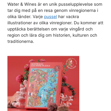
Water & Wines är en unik pusselupplevelse som
tar dig med på en resa genom vinregionerna i
olika länder. Varje
pussel
har vackra
illustrationer av olika vinregioner. Du kommer att
upptäcka berättelsen om varje vingård och
region och lära dig om historien, kulturen och
traditionerna.