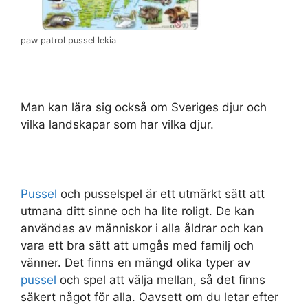
paw patrol pussel lekia
Man kan lära sig också om Sveriges djur och
vilka landskapar som har vilka djur.
Pussel
och pusselspel är ett utmärkt sätt att
utmana ditt sinne och ha lite roligt. De kan
användas av människor i alla åldrar och kan
vara ett bra sätt att umgås med familj och
vänner. Det finns en mängd olika typer av
pussel
och spel att välja mellan, så det finns
säkert något för alla. Oavsett om du letar efter