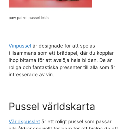
paw patrol pussel lekia
Vinpussel
är designade för att spelas
tillsammans som ett brädspel, där du kopplar
ihop bitarna för att avslöja hela bilden. De är
roliga och fantastiska presenter till alla som är
intresserade av vin.
Pussel världskarta
Världspusslet
är ett roligt pussel som passar
alla åldrar speciellt för barn för att hjälpa de att