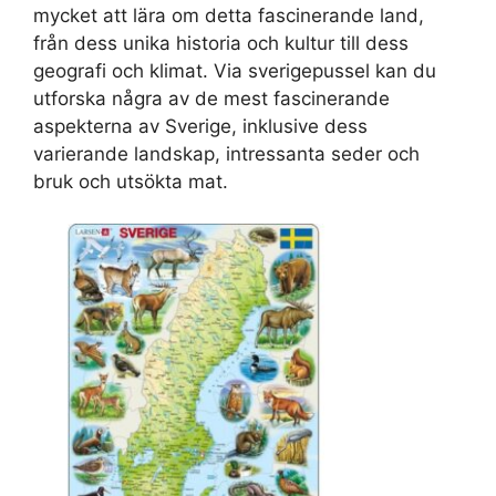
mycket att lära om detta fascinerande land,
från dess unika historia och kultur till dess
geografi och klimat. Via sverigepussel kan du
utforska några av de mest fascinerande
aspekterna av Sverige, inklusive dess
varierande landskap, intressanta seder och
bruk och utsökta mat.