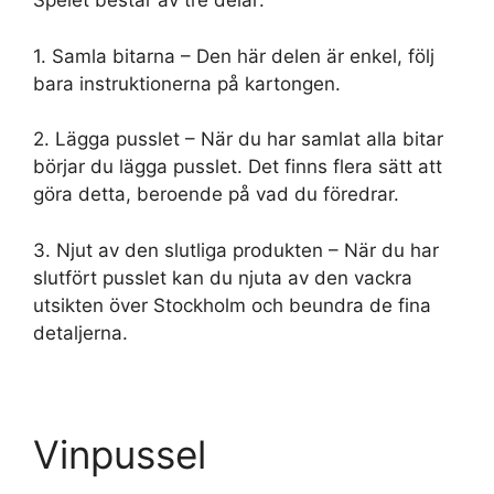
Spelet består av tre delar:
1. Samla bitarna – Den här delen är enkel, följ
bara instruktionerna på kartongen.
2. Lägga pusslet – När du har samlat alla bitar
börjar du lägga pusslet. Det finns flera sätt att
göra detta, beroende på vad du föredrar.
3. Njut av den slutliga produkten – När du har
slutfört pusslet kan du njuta av den vackra
utsikten över Stockholm och beundra de fina
detaljerna.
Vinpussel