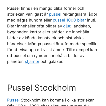
Pussel finns i en mängd olika former och
storlekar, vanligast är
pussel
rektangulära lådor
med några hundra eller
pussel 1000 bitar
inuti.
Bitar innehåller ofta bilder av
djur
, landskap,
byggnader, kartor eller städer, de innehålla
bilder av kända konstverk och historiska
händelser. Många pussel är utformade specifikt
för att visa upp ett visst ämne. Till exempel kan
ett pussel om rymden innehålla bilder av
planeter,
stjärnor
och galaxer.
Pussel Stockholm
Pussel
Stockholm kan komma i olika storlekar
från 100 till 1000 bitar eller kanske mer, du