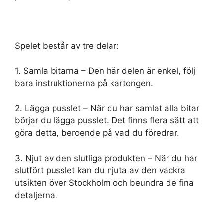
Spelet består av tre delar:
1. Samla bitarna – Den här delen är enkel, följ
bara instruktionerna på kartongen.
2. Lägga pusslet – När du har samlat alla bitar
börjar du lägga pusslet. Det finns flera sätt att
göra detta, beroende på vad du föredrar.
3. Njut av den slutliga produkten – När du har
slutfört pusslet kan du njuta av den vackra
utsikten över Stockholm och beundra de fina
detaljerna.