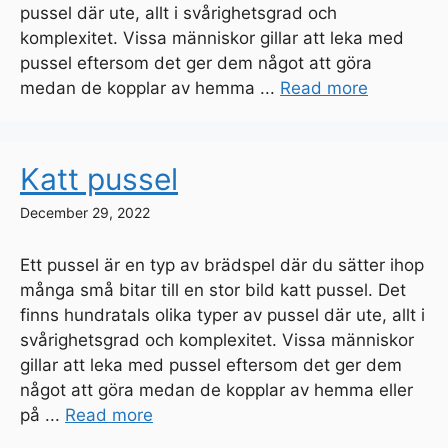
pussel där ute, allt i svårighetsgrad och
komplexitet. Vissa människor gillar att leka med
pussel eftersom det ger dem något att göra
medan de kopplar av hemma ...
Read more
Katt pussel
December 29, 2022
Ett pussel är en typ av brädspel där du sätter ihop
många små bitar till en stor bild katt pussel. Det
finns hundratals olika typer av pussel där ute, allt i
svårighetsgrad och komplexitet. Vissa människor
gillar att leka med pussel eftersom det ger dem
något att göra medan de kopplar av hemma eller
på ...
Read more