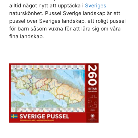
alltid något nytt att upptäcka i
Sveriges
naturskönhet. Pussel Sverige landskap är ett
pussel över Sveriges landskap, ett roligt pussel
för barn såsom vuxna för att lära sig om våra
fina landskap.