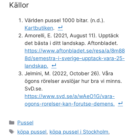
Källor
Världen pussel 1000 bitar. (n.d.).
Kartbutiken
.
Amorelli, E. (2021, August 11). Upptäck
det bästa i ditt landskap. Aftonbladet.
https://www.aftonbladet.se/resa/a/8m88
8d/semestra-i-sverige–upptack-vara-25-
landskap.
Jelmini, M. (2022, October 26). Våra
ögons rörelser avslöjar hur bra vi minns.
SvD.se.
https://www.svd.se/a/wAeO1G/vara-
ogons-rorelser-kan-forutse-demens.
Categories
Pussel
Tags
köpa pussel
,
köpa pussel i Stockholm
,