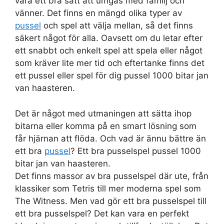
vara ett bra sätt att umgås med familj och
vänner. Det finns en mängd olika typer av
pussel
och spel att välja mellan, så det finns
säkert något för alla. Oavsett om du letar efter
ett snabbt och enkelt spel att spela eller något
som kräver lite mer tid och eftertanke finns det
ett pussel eller spel för dig pussel 1000 bitar jan
van haasteren.
Det är något med utmaningen att sätta ihop
bitarna eller komma på en smart lösning som
får hjärnan att flöda. Och vad är ännu bättre än
ett bra
pussel
? Ett bra pusselspel pussel 1000
bitar jan van haasteren.
Det finns massor av bra pusselspel där ute, från
klassiker som Tetris till mer moderna spel som
The Witness. Men vad gör ett bra pusselspel till
ett bra pusselspel? Det kan vara en perfekt