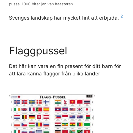
pussel 1000 bitar jan van haasteren
2
Sveriges landskap har mycket fint att erbjuda.
Flaggpussel
Det här kan vara en fin present för ditt barn för
att lära känna flaggor från olika länder