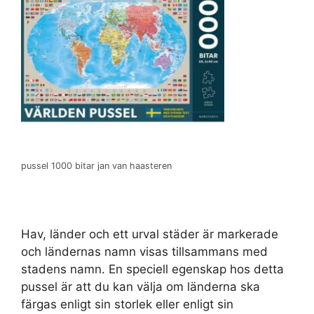
pussel 1000 bitar jan van haasteren
Hav, länder och ett urval städer är markerade
och ländernas namn visas tillsammans med
stadens namn. En speciell egenskap hos detta
pussel är att du kan välja om länderna ska
färgas enligt sin storlek eller enligt sin