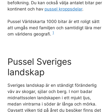
befolkning. Du kan också välja antalet bitar per
kontinent och hav
pussel kroppsdelar
.
Pussel Världskarta 1000 bitar är ett roligt sätt
att umgås med familjen och samtidigt lära mer
1
om världens geografi.
Pussel Sveriges
landskap
Sveriges landskap är en ständigt föränderlig
väv av skogar, sjöar och berg. I norr badar
midnattssolen landskapen i ett mjukt ljus,
medan vintrarna i söder är långa och mörka.
Oavsett vilken tid på året du besöker finns det