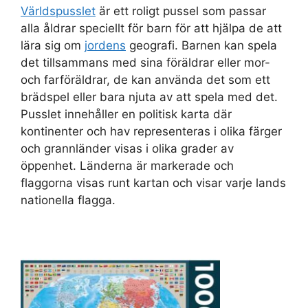
Världspusslet
är ett roligt pussel som passar
alla åldrar speciellt för barn för att hjälpa de att
lära sig om
jordens
geografi. Barnen kan spela
det tillsammans med sina föräldrar eller mor-
och farföräldrar, de kan använda det som ett
brädspel eller bara njuta av att spela med det.
Pusslet innehåller en politisk karta där
kontinenter och hav representeras i olika färger
och grannländer visas i olika grader av
öppenhet. Länderna är markerade och
flaggorna visas runt kartan och visar varje lands
nationella flagga.