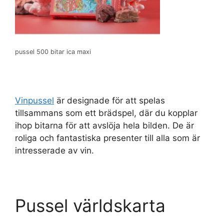
pussel 500 bitar ica maxi
Vinpussel
är designade för att spelas
tillsammans som ett brädspel, där du kopplar
ihop bitarna för att avslöja hela bilden. De är
roliga och fantastiska presenter till alla som är
intresserade av vin.
Pussel världskarta