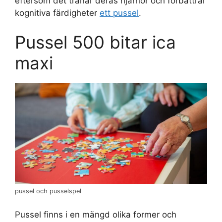
eftersom det tränar deras hjärnor och förbättrar
kognitiva färdigheter
ett pussel
.
Pussel 500 bitar ica
maxi
pussel och pusselspel
Pussel finns i en mängd olika former och