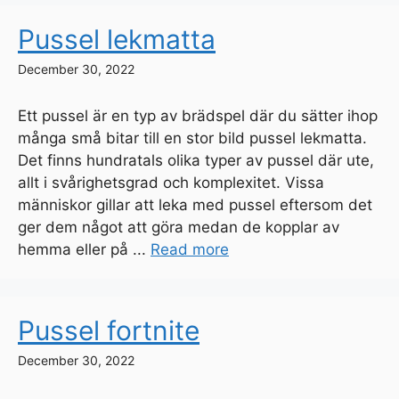
Pussel lekmatta
December 30, 2022
Ett pussel är en typ av brädspel där du sätter ihop
många små bitar till en stor bild pussel lekmatta.
Det finns hundratals olika typer av pussel där ute,
allt i svårighetsgrad och komplexitet. Vissa
människor gillar att leka med pussel eftersom det
ger dem något att göra medan de kopplar av
hemma eller på ...
Read more
Pussel fortnite
December 30, 2022