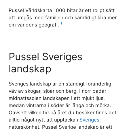
Pussel Världskarta 1000 bitar är ett roligt sätt
att umgås med familjen och samtidigt lära mer
1
om världens geografi.
Pussel Sveriges
landskap
Sveriges landskap är en ständigt föränderlig
väv av skogar, sjöar och berg. I norr badar
midnattssolen landskapen i ett mjukt ljus,
medan vintrarna i söder är långa och mörka.
Oavsett vilken tid på året du besöker finns det
alltid något nytt att upptäcka i
Sveriges
naturskönhet. Pussel Sverige landskap är ett