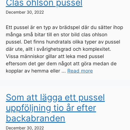
Clas ohlson pussel
December 30, 2022
Ett pussel är en typ av brädspel där du sätter ihop
många små bitar till en stor bild clas ohlson
pussel. Det finns hundratals olika typer av pussel
där ute, allt i svårighetsgrad och komplexitet.
Vissa människor gillar att leka med pussel
eftersom det ger dem något att göra medan de
kopplar av hemma eller ...
Read more
Som att lägga ett pussel
uppföljning tio år efter
backabranden
December 30, 2022