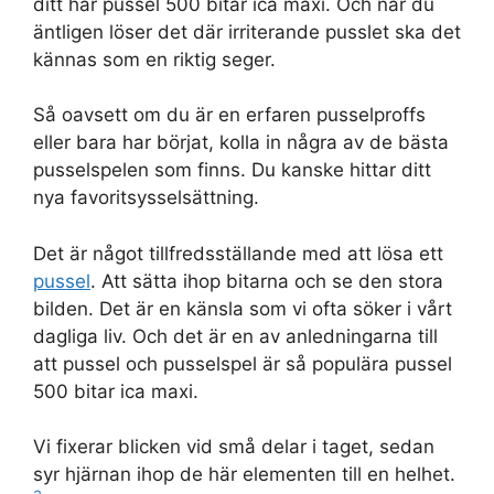
ditt hår pussel 500 bitar ica maxi. Och när du
äntligen löser det där irriterande pusslet ska det
kännas som en riktig seger.
Så oavsett om du är en erfaren pusselproffs
eller bara har börjat, kolla in några av de bästa
pusselspelen som finns. Du kanske hittar ditt
nya favoritsysselsättning.
Det är något tillfredsställande med att lösa ett
pussel
. Att sätta ihop bitarna och se den stora
bilden. Det är en känsla som vi ofta söker i vårt
dagliga liv. Och det är en av anledningarna till
att pussel och pusselspel är så populära pussel
500 bitar ica maxi.
Vi fixerar blicken vid små delar i taget, sedan
syr hjärnan ihop de här elementen till en helhet.