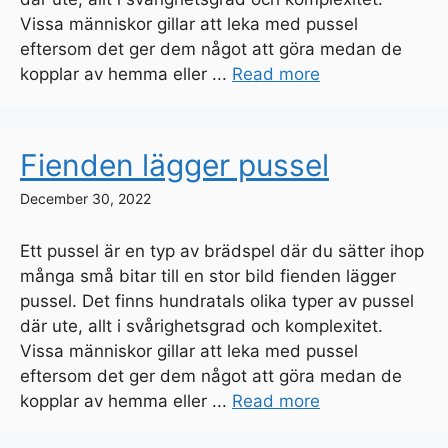
Vissa människor gillar att leka med pussel
eftersom det ger dem något att göra medan de
kopplar av hemma eller ...
Read more
Fienden lägger pussel
December 30, 2022
Ett pussel är en typ av brädspel där du sätter ihop
många små bitar till en stor bild fienden lägger
pussel. Det finns hundratals olika typer av pussel
där ute, allt i svårighetsgrad och komplexitet.
Vissa människor gillar att leka med pussel
eftersom det ger dem något att göra medan de
kopplar av hemma eller ...
Read more