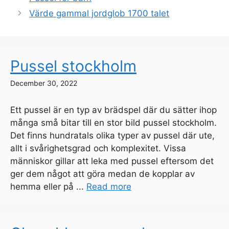
Värde gammal jordglob 1700 talet
Pussel stockholm
December 30, 2022
Ett pussel är en typ av brädspel där du sätter ihop
många små bitar till en stor bild pussel stockholm.
Det finns hundratals olika typer av pussel där ute,
allt i svårighetsgrad och komplexitet. Vissa
människor gillar att leka med pussel eftersom det
ger dem något att göra medan de kopplar av
hemma eller på ...
Read more