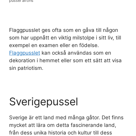
pussel alfons
Flaggpusslet ges ofta som en gåva till någon
som har uppnått en viktig milstolpe i sitt liv, till
exempel en examen eller en födelse.
Flaggpusslet
kan också användas som en
dekoration i hemmet eller som ett sätt att visa
sin patriotism.
Sverigepussel
Sverige är ett land med många gåtor. Det finns
mycket att lära om detta fascinerande land,
från dess unika historia och kultur till dess