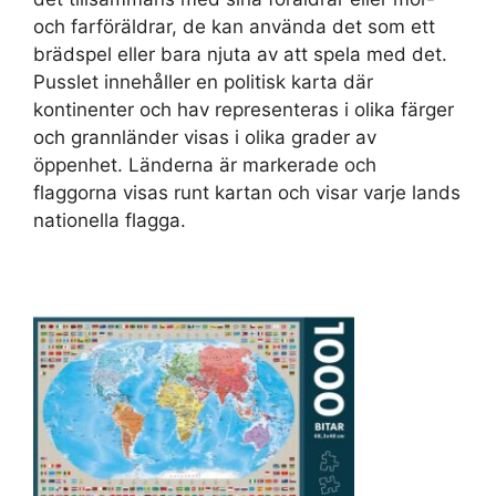
och farföräldrar, de kan använda det som ett
brädspel eller bara njuta av att spela med det.
Pusslet innehåller en politisk karta där
kontinenter och hav representeras i olika färger
och grannländer visas i olika grader av
öppenhet. Länderna är markerade och
flaggorna visas runt kartan och visar varje lands
nationella flagga.