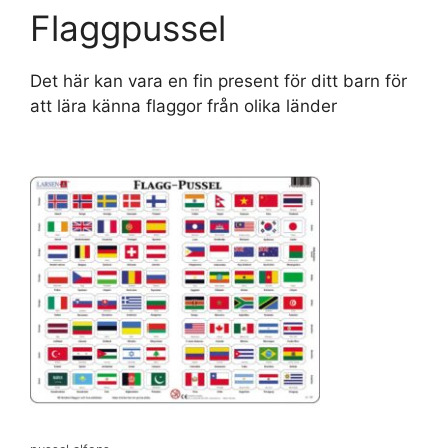
Flaggpussel
Det här kan vara en fin present för ditt barn för
att lära känna flaggor från olika länder