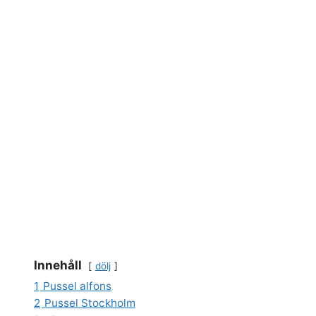
Innehåll
dölj
1
Pussel alfons
2
Pussel Stockholm