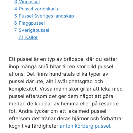
3
Vinpussel
4
Pussel världskarta
5
Pussel Sveriges landskap
6
Flaggpussel
7
Sverigepussel
7.1
Källor
Ett pussel är en typ av brädspel där du sätter
ihop många små bitar till en stor bild pussel
alfons. Det finns hundratals olika typer av
pussel där ute, allt i svårighetsgrad och
komplexitet. Vissa människor gillar att leka med
pussel eftersom det ger dem något att göra
medan de kopplar av hemma eller på resande
fot. Andra tycker om att leka med pussel
eftersom det tränar deras hjärnor och förbättrar
kognitiva färdigheter
anton körberg pussel
.