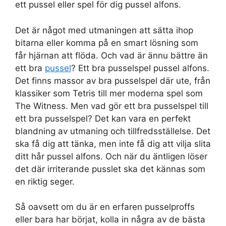
ett pussel eller spel för dig pussel alfons.
Det är något med utmaningen att sätta ihop
bitarna eller komma på en smart lösning som
får hjärnan att flöda. Och vad är ännu bättre än
ett bra
pussel
? Ett bra pusselspel pussel alfons.
Det finns massor av bra pusselspel där ute, från
klassiker som Tetris till mer moderna spel som
The Witness. Men vad gör ett bra pusselspel till
ett bra pusselspel? Det kan vara en perfekt
blandning av utmaning och tillfredsställelse. Det
ska få dig att tänka, men inte få dig att vilja slita
ditt hår pussel alfons. Och när du äntligen löser
det där irriterande pusslet ska det kännas som
en riktig seger.
Så oavsett om du är en erfaren pusselproffs
eller bara har börjat, kolla in några av de bästa