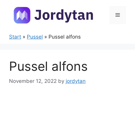
Skip
to
Menu
content
Start
»
Pussel
»
Pussel alfons
Pussel alfons
November 12, 2022
by
jordytan