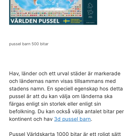
pussel barn 500 bitar
Hav, länder och ett urval städer är markerade
och ländernas namn visas tillsammans med
stadens namn. En speciell egenskap hos detta
pussel är att du kan välja om länderna ska
färgas enligt sin storlek eller enligt sin
befolkning. Du kan också välja antalet bitar per
kontinent och hav
3d pussel barn
.
Pussel Världskarta 1000 bitar är ett roligt sätt