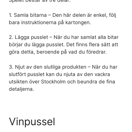
Spelet består av tre delar:
1. Samla bitarna – Den här delen är enkel, följ
bara instruktionerna på kartongen.
2. Lägga pusslet – När du har samlat alla bitar
börjar du lägga pusslet. Det finns flera sätt att
göra detta, beroende på vad du föredrar.
3. Njut av den slutliga produkten – När du har
slutfört pusslet kan du njuta av den vackra
utsikten över Stockholm och beundra de fina
detaljerna.
Vinpussel