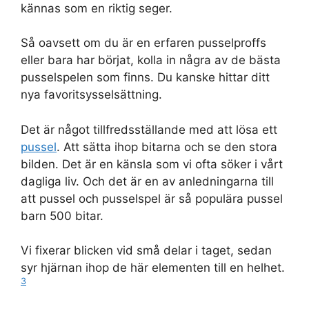
kännas som en riktig seger.
Så oavsett om du är en erfaren pusselproffs
eller bara har börjat, kolla in några av de bästa
pusselspelen som finns. Du kanske hittar ditt
nya favoritsysselsättning.
Det är något tillfredsställande med att lösa ett
pussel
. Att sätta ihop bitarna och se den stora
bilden. Det är en känsla som vi ofta söker i vårt
dagliga liv. Och det är en av anledningarna till
att pussel och pusselspel är så populära pussel
barn 500 bitar.
Vi fixerar blicken vid små delar i taget, sedan
syr hjärnan ihop de här elementen till en helhet.
3