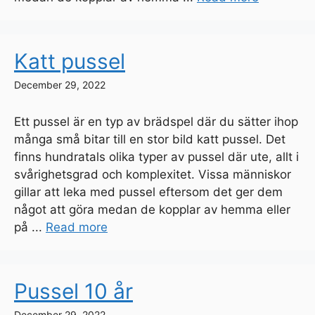
Katt pussel
December 29, 2022
Ett pussel är en typ av brädspel där du sätter ihop
många små bitar till en stor bild katt pussel. Det
finns hundratals olika typer av pussel där ute, allt i
svårighetsgrad och komplexitet. Vissa människor
gillar att leka med pussel eftersom det ger dem
något att göra medan de kopplar av hemma eller
på ...
Read more
Pussel 10 år
December 29, 2022