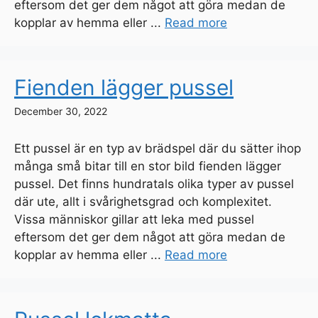
eftersom det ger dem något att göra medan de
kopplar av hemma eller ...
Read more
Fienden lägger pussel
December 30, 2022
Ett pussel är en typ av brädspel där du sätter ihop
många små bitar till en stor bild fienden lägger
pussel. Det finns hundratals olika typer av pussel
där ute, allt i svårighetsgrad och komplexitet.
Vissa människor gillar att leka med pussel
eftersom det ger dem något att göra medan de
kopplar av hemma eller ...
Read more