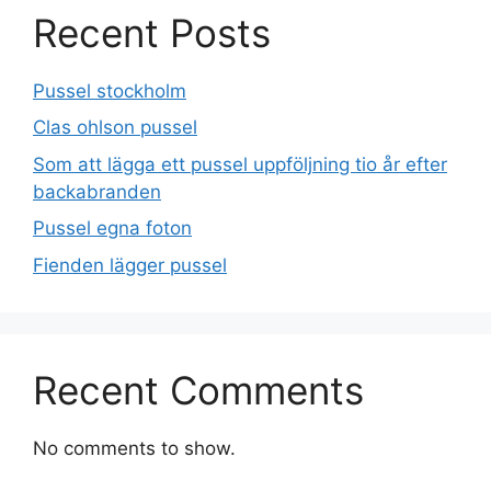
Recent Posts
Pussel stockholm
Clas ohlson pussel
Som att lägga ett pussel uppföljning tio år efter
backabranden
Pussel egna foton
Fienden lägger pussel
Recent Comments
No comments to show.