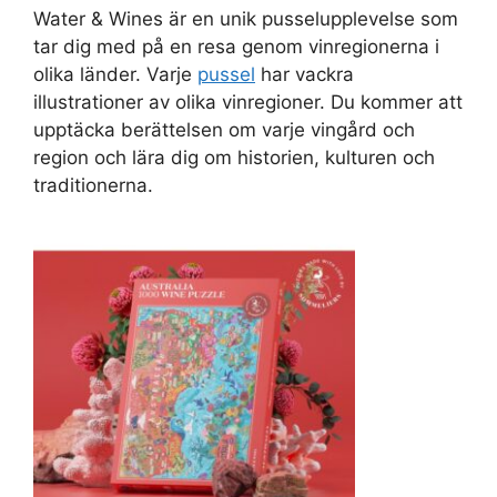
Water & Wines är en unik pusselupplevelse som
tar dig med på en resa genom vinregionerna i
olika länder. Varje
pussel
har vackra
illustrationer av olika vinregioner. Du kommer att
upptäcka berättelsen om varje vingård och
region och lära dig om historien, kulturen och
traditionerna.