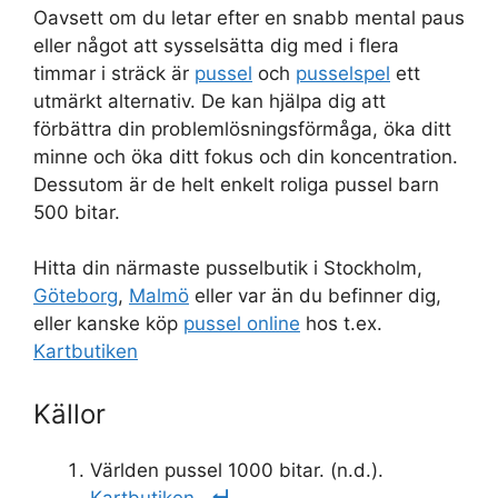
Oavsett om du letar efter en snabb mental paus
eller något att sysselsätta dig med i flera
timmar i sträck är
pussel
och
pusselspel
ett
utmärkt alternativ. De kan hjälpa dig att
förbättra din problemlösningsförmåga, öka ditt
minne och öka ditt fokus och din koncentration.
Dessutom är de helt enkelt roliga pussel barn
500 bitar.
Hitta din närmaste pusselbutik i Stockholm,
Göteborg
,
Malmö
eller var än du befinner dig,
eller kanske köp
pussel online
hos t.ex.
Kartbutiken
Källor
Världen pussel 1000 bitar. (n.d.).
Kartbutiken
.