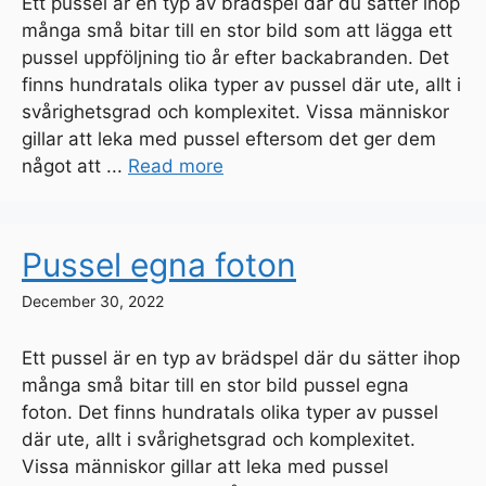
Ett pussel är en typ av brädspel där du sätter ihop
många små bitar till en stor bild som att lägga ett
pussel uppföljning tio år efter backabranden. Det
finns hundratals olika typer av pussel där ute, allt i
svårighetsgrad och komplexitet. Vissa människor
gillar att leka med pussel eftersom det ger dem
något att ...
Read more
Pussel egna foton
December 30, 2022
Ett pussel är en typ av brädspel där du sätter ihop
många små bitar till en stor bild pussel egna
foton. Det finns hundratals olika typer av pussel
där ute, allt i svårighetsgrad och komplexitet.
Vissa människor gillar att leka med pussel