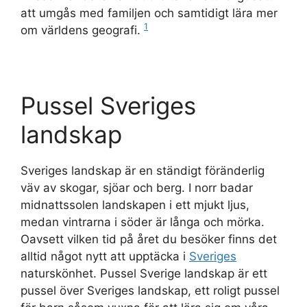
att umgås med familjen och samtidigt lära mer
1
om världens geografi.
Pussel Sveriges
landskap
Sveriges landskap är en ständigt föränderlig
väv av skogar, sjöar och berg. I norr badar
midnattssolen landskapen i ett mjukt ljus,
medan vintrarna i söder är långa och mörka.
Oavsett vilken tid på året du besöker finns det
alltid något nytt att upptäcka i
Sveriges
naturskönhet. Pussel Sverige landskap är ett
pussel över Sveriges landskap, ett roligt pussel