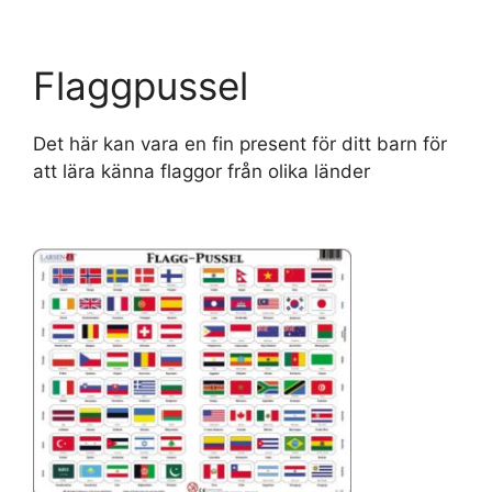
Flaggpussel
Det här kan vara en fin present för ditt barn för
att lära känna flaggor från olika länder