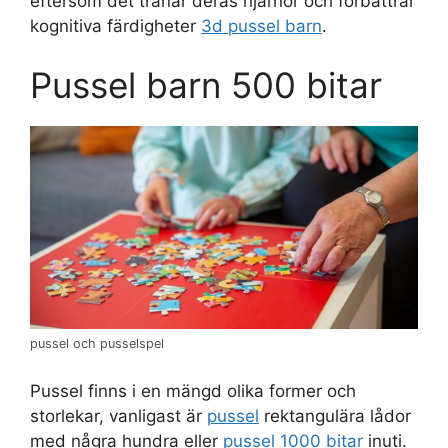
eftersom det tränar deras hjärnor och förbättrar
kognitiva färdigheter
3d pussel barn
.
Pussel barn 500 bitar
pussel och pusselspel
Pussel finns i en mängd olika former och
storlekar, vanligast är
pussel
rektangulära lådor
med några hundra eller
pussel 1000 bitar
inuti.