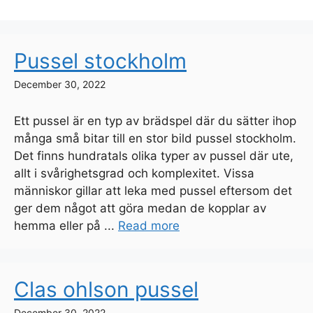
Pussel stockholm
December 30, 2022
Ett pussel är en typ av brädspel där du sätter ihop
många små bitar till en stor bild pussel stockholm.
Det finns hundratals olika typer av pussel där ute,
allt i svårighetsgrad och komplexitet. Vissa
människor gillar att leka med pussel eftersom det
ger dem något att göra medan de kopplar av
hemma eller på ...
Read more
Clas ohlson pussel
December 30, 2022