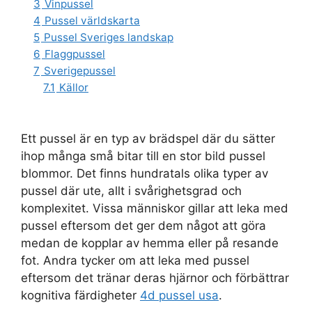
3
Vinpussel
4
Pussel världskarta
5
Pussel Sveriges landskap
6
Flaggpussel
7
Sverigepussel
7.1
Källor
Ett pussel är en typ av brädspel där du sätter
ihop många små bitar till en stor bild pussel
blommor. Det finns hundratals olika typer av
pussel där ute, allt i svårighetsgrad och
komplexitet. Vissa människor gillar att leka med
pussel eftersom det ger dem något att göra
medan de kopplar av hemma eller på resande
fot. Andra tycker om att leka med pussel
eftersom det tränar deras hjärnor och förbättrar
kognitiva färdigheter
4d pussel usa
.