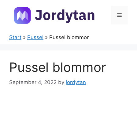
Skip
to
Menu
content
Start
»
Pussel
»
Pussel blommor
Pussel blommor
September 4, 2022
by
jordytan