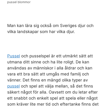
pussel blommor
Man kan lära sig också om Sveriges djur och
vilka landskapar som har vilka djur.
Pussel
och pusselspel är ett utmärkt sätt att
utmana ditt sinne och ha lite roligt. De kan
användas av människor i alla åldrar och kan
vara ett bra sätt att umgås med familj och
vänner. Det finns en mängd olika typer av
pussel
och spel att välja mellan, så det finns
säkert något för alla. Oavsett om du letar efter
ett snabbt och enkelt spel att spela eller något
som kräver lite mer tid och eftertanke finns det