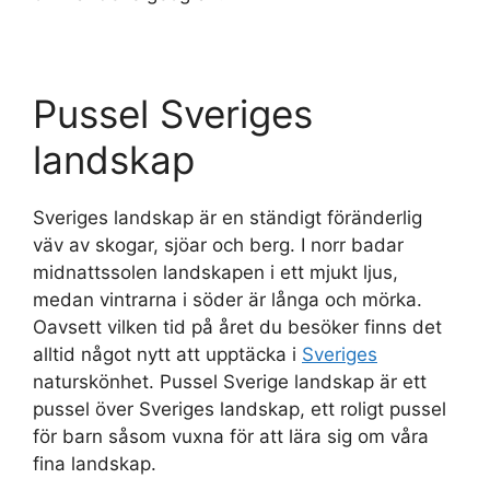
Pussel Sveriges
landskap
Sveriges landskap är en ständigt föränderlig
väv av skogar, sjöar och berg. I norr badar
midnattssolen landskapen i ett mjukt ljus,
medan vintrarna i söder är långa och mörka.
Oavsett vilken tid på året du besöker finns det
alltid något nytt att upptäcka i
Sveriges
naturskönhet. Pussel Sverige landskap är ett
pussel över Sveriges landskap, ett roligt pussel
för barn såsom vuxna för att lära sig om våra
fina landskap.