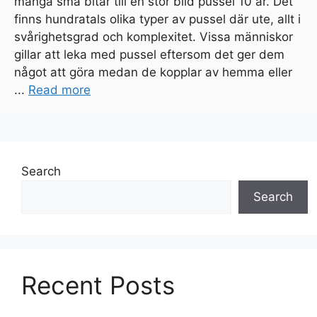
många små bitar till en stor bild pussel 10 år. Det
finns hundratals olika typer av pussel där ute, allt i
svårighetsgrad och komplexitet. Vissa människor
gillar att leka med pussel eftersom det ger dem
något att göra medan de kopplar av hemma eller
...
Read more
Search
Search
Recent Posts