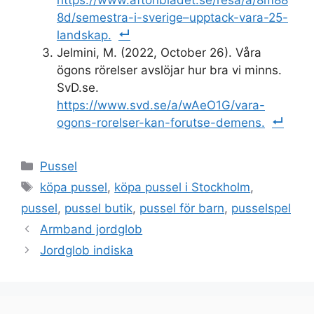
8d/semestra-i-sverige–upptack-vara-25-
landskap.
Jelmini, M. (2022, October 26). Våra
ögons rörelser avslöjar hur bra vi minns.
SvD.se.
https://www.svd.se/a/wAeO1G/vara-
ogons-rorelser-kan-forutse-demens.
Categories
Pussel
Tags
köpa pussel
,
köpa pussel i Stockholm
,
pussel
,
pussel butik
,
pussel för barn
,
pusselspel
Armband jordglob
Jordglob indiska