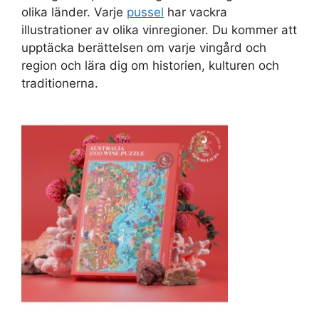
olika länder. Varje
pussel
har vackra
illustrationer av olika vinregioner. Du kommer att
upptäcka berättelsen om varje vingård och
region och lära dig om historien, kulturen och
traditionerna.