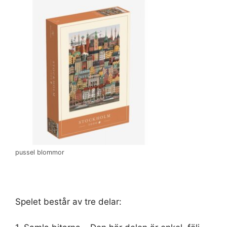
pussel blommor
Spelet består av tre delar: