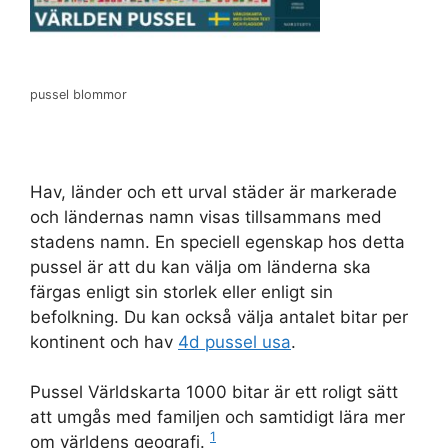
pussel blommor
Hav, länder och ett urval städer är markerade
och ländernas namn visas tillsammans med
stadens namn. En speciell egenskap hos detta
pussel är att du kan välja om länderna ska
färgas enligt sin storlek eller enligt sin
befolkning. Du kan också välja antalet bitar per
kontinent och hav
4d pussel usa
.
Pussel Världskarta 1000 bitar är ett roligt sätt
att umgås med familjen och samtidigt lära mer
1
om världens geografi.