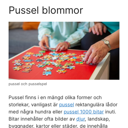
Pussel blommor
pussel och pusselspel
Pussel finns i en mängd olika former och
storlekar, vanligast är
pussel
rektangulära lådor
med några hundra eller
pussel 1000 bitar
inuti.
Bitar innehåller ofta bilder av
djur
, landskap,
byggnader, kartor eller städer, de innehålla