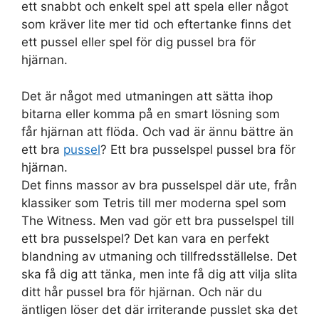
ett snabbt och enkelt spel att spela eller något
som kräver lite mer tid och eftertanke finns det
ett pussel eller spel för dig pussel bra för
hjärnan.
Det är något med utmaningen att sätta ihop
bitarna eller komma på en smart lösning som
får hjärnan att flöda. Och vad är ännu bättre än
ett bra
pussel
? Ett bra pusselspel pussel bra för
hjärnan.
Det finns massor av bra pusselspel där ute, från
klassiker som Tetris till mer moderna spel som
The Witness. Men vad gör ett bra pusselspel till
ett bra pusselspel? Det kan vara en perfekt
blandning av utmaning och tillfredsställelse. Det
ska få dig att tänka, men inte få dig att vilja slita
ditt hår pussel bra för hjärnan. Och när du
äntligen löser det där irriterande pusslet ska det