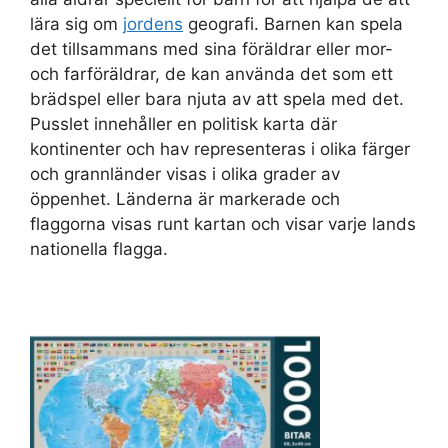
lära sig om
jordens
geografi. Barnen kan spela
det tillsammans med sina föräldrar eller mor-
och farföräldrar, de kan använda det som ett
brädspel eller bara njuta av att spela med det.
Pusslet innehåller en politisk karta där
kontinenter och hav representeras i olika färger
och grannländer visas i olika grader av
öppenhet. Länderna är markerade och
flaggorna visas runt kartan och visar varje lands
nationella flagga.