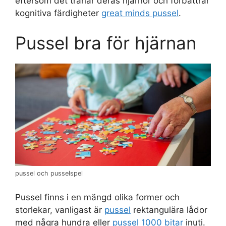
eftersom det tränar deras hjärnor och förbättrar
kognitiva färdigheter
great minds pussel
.
Pussel bra för hjärnan
pussel och pusselspel
Pussel finns i en mängd olika former och
storlekar, vanligast är
pussel
rektangulära lådor
med några hundra eller
pussel 1000 bitar
inuti.