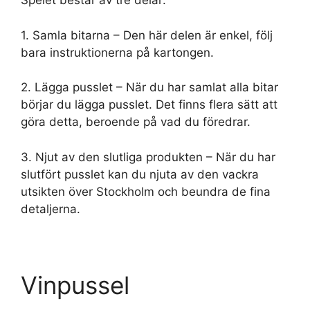
Spelet består av tre delar:
1. Samla bitarna – Den här delen är enkel, följ
bara instruktionerna på kartongen.
2. Lägga pusslet – När du har samlat alla bitar
börjar du lägga pusslet. Det finns flera sätt att
göra detta, beroende på vad du föredrar.
3. Njut av den slutliga produkten – När du har
slutfört pusslet kan du njuta av den vackra
utsikten över Stockholm och beundra de fina
detaljerna.
Vinpussel