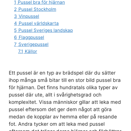
1
Pussel bra för hjärnan
2
Pussel Stockholm
3
Vinpussel
4
Pussel världskarta
5
Pussel Sveriges landskap
6
Flaggpussel
7
Sverigepussel
7.1
Källor
Ett pussel är en typ av brädspel där du sätter
ihop många små bitar till en stor bild pussel bra
för hjärnan. Det finns hundratals olika typer av
pussel där ute, allt i svårighetsgrad och
komplexitet. Vissa människor gillar att leka med
pussel eftersom det ger dem något att göra
medan de kopplar av hemma eller på resande
fot. Andra tycker om att leka med pussel