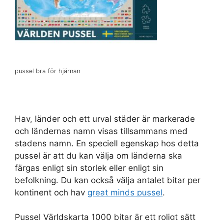
pussel bra för hjärnan
Hav, länder och ett urval städer är markerade
och ländernas namn visas tillsammans med
stadens namn. En speciell egenskap hos detta
pussel är att du kan välja om länderna ska
färgas enligt sin storlek eller enligt sin
befolkning. Du kan också välja antalet bitar per
kontinent och hav
great minds pussel
.
Pussel Världskarta 1000 bitar är ett roligt sätt