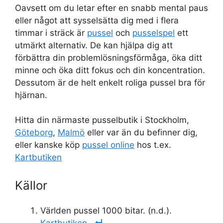
Oavsett om du letar efter en snabb mental paus
eller något att sysselsätta dig med i flera
timmar i sträck är
pussel
och
pusselspel
ett
utmärkt alternativ. De kan hjälpa dig att
förbättra din problemlösningsförmåga, öka ditt
minne och öka ditt fokus och din koncentration.
Dessutom är de helt enkelt roliga pussel bra för
hjärnan.
Hitta din närmaste pusselbutik i Stockholm,
Göteborg
,
Malmö
eller var än du befinner dig,
eller kanske köp
pussel online
hos t.ex.
Kartbutiken
Källor
Världen pussel 1000 bitar. (n.d.).
Kartbutiken
.