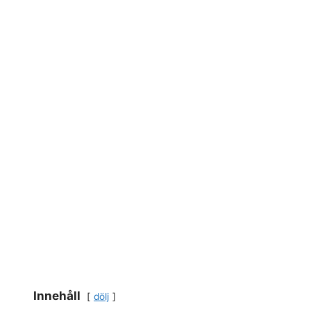
Innehåll
dölj